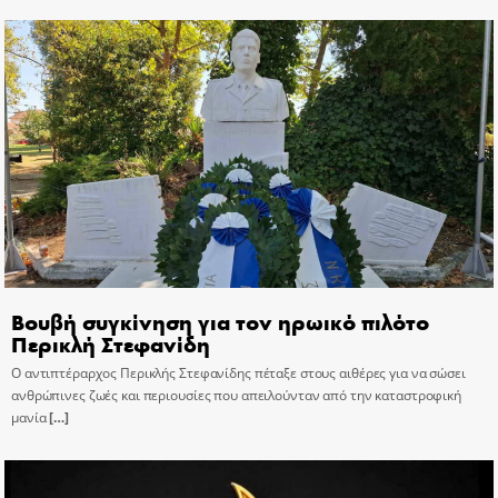
Βουβή συγκίνηση για τον ηρωικό πιλότο
Περικλή Στεφανίδη
Ο αντιπτέραρχος Περικλής Στεφανίδης πέταξε στους αιθέρες για να σώσει
ανθρώπινες ζωές και περιουσίες που απειλούνταν από την καταστροφική
μανία
[…]