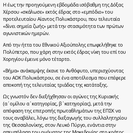
Η έως την προηγούμενη εβδομάδα ισόβαθμη της Δόξας
Χέρσου «σκάλωσε» εκτός έδρας στο «εμπόδιο» του
προτελευταίου Αίαντος Πολυκάστρου, που τελευταία
«δίνει σημεία ζωής» μετά την στασιμότητα των πρώτων
αγωνιστικών ημερών.
Από την ήττα του Εθνικού Αξιούπολης επωφελήθηκε το
Πολύπετρο, που χάρη στην εκτός έδρας νίκη του επί του
Χορηγίου έμεινε μόνο τέταρτο.
«Βήμα» ανάκαμψης έκανε το Ανθόφυτο, υπερισχύοντας
του ΑΟΚ Πολυκάστρου, σε ένα αποτέλεσμα που επέφερε
αποκοπή της τελευταίας τριάδας της κατάταξης.
Ως γνωστόν δεν διεξήχθησαν οι αγώνες της Κυριακής
(α΄ομίλου α΄κατηγορίας, β΄κατηγορίας), μετά την
απόφαση της επιτροπής πρωταθλημάτων της ΕΠΣΚ να
τους αναβάλει, λόγω της διεξαγωγής του συλλαλητηρίου
της Θεσσαλονίκης, στον Λευκό Πύργο, ενάντια στην
απεμπόληση του ονόματος της Μακεδονίας στο κράτος