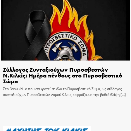
Σύλλογος Συνταξιούχων Πυροσβεστών
Ν.Κιλκίς: Ημέρα πένθους στο Πυροσβεστικό
Σώμα
Στο βαρύ κλίμα που επικρατεί σε όλο το Πυροσβεστικό Σώμα, ως σύλλογος
συνταξιούχων Πυροσβεστών νομού Κιλκίς, εκφράζουμε την βαθιά θλίψη
[…]