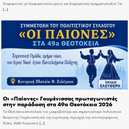
διαφορετικό, με διαφορετικούς όρους και διαφορετική πραγματική αξία. Για
[…]
Οι «Παίονες» Γουμένισσας πρωταγωνιστές
στην παράδοση στα 49α Θεοτόκεια 2026
Τα Θεοτόκεια αποτελούν τον μακροβιότερο και σημαντικότερο πολιτιστικό
θεσμό της Γουμένισσας και της ευρύτερης περιοχής της αντιπεριφέρειας
Κιλκίς. Κάθε Αύγουστο,
[…]