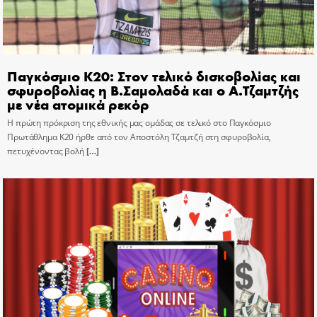
Παγκόσμιο Κ20: Στον τελικό δισκοβολίας και
σφυροβολίας η Β.Σαμολαδά και ο Α.Τζαμτζής
με νέα ατομικά ρεκόρ
Η πρώτη πρόκριση της εθνικής μας ομάδας σε τελικό στο Παγκόσμιο
Πρωτάθλημα Κ20 ήρθε από τον Αποστόλη Τζαμτζή στη σφυροβολία,
πετυχένοντας βολή
[…]