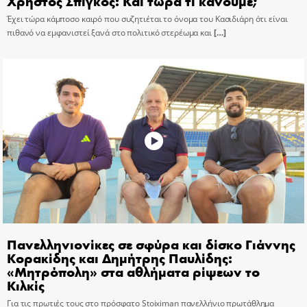
Χρήστος Σπίγκος: Και τώρα τι κάνουμε;
Έχει τώρα κάμποσο καιρό που συζητιέται το όνομα του Κασιδιάρη ότι είναι
πιθανό να εμφανιστεί ξανά στο πολιτικό στερέωμα και
[…]
Πανελληνιονίκες σε σφύρα και δίσκο Γιάννης
Κορακίδης και Δημήτρης Παυλίδης:
«Μητρόπολη» στα αθλήματα ρίψεων το
Κιλκίς
Για τις πρωτιές τους στο πρόσφατο Stoiximan πανελλήνιο πρωτάθλημα