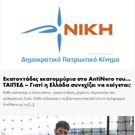
Εκατοντάδες εκατομμύρια στο AntiNero του…
ΤΑΙΠΕΔ – Γιατί η Ελλάδα συνεχίζει να καίγεται;
Κάθε καλοκαίρι η ίδια εικόνα… καμένα δάση, χαμένες περιουσίες και
ανθρώπινες ζωές. Κάθε καλοκαίρι η κυβέρνηση επικαλείται το πρόγραμμα
AntiNero ως τη
[…]