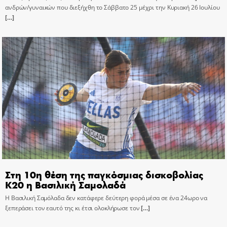
ανδρών/γυναικών που διεξήχθη το Σάββατο 25 μέχρι την Κυριακή 26 Ιουλίου
[…]
Στη 10η θέση της παγκόσμιας δισκοβολίας
Κ20 η Βασιλική Σαμολαδά
Η Βασιλική Σαμόλαδα δεν κατάφερε δεύτερη φορά μέσα σε ένα 24ωρο να
ξεπεράσει τον εαυτό της κι έτσι ολοκλήρωσε τον
[…]