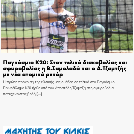
Παγκόσμιο Κ20: Στον τελικό δισκοβολίας και
σφυροβολίας η Β.Σαμολαδά και ο Α.Τζαμτζής
με νέα ατομικά ρεκόρ
Η πρώτη πρόκριση της εθνικής μας ομάδας σε τελικό στο Παγκόσμιο
Πρωτάθλημα Κ20 ήρθε από τον Αποστόλη Τζαμτζή στη σφυροβολία,
πετυχένοντας βολή
[…]