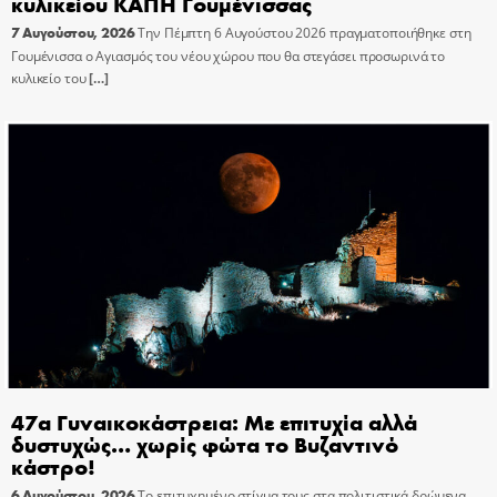
κυλικείου ΚΑΠΗ Γουμένισσας
7 Αυγούστου, 2026
Την Πέμπτη 6 Αυγούστου 2026 πραγματοποιήθηκε στη
Γουμένισσα ο Αγιασμός του νέου χώρου που θα στεγάσει προσωρινά το
κυλικείο του
[…]
47α Γυναικοκάστρεια: Με επιτυχία αλλά
δυστυχώς… χωρίς φώτα το Βυζαντινό
κάστρο!
6 Αυγούστου, 2026
Το επιτυχημένο στίγμα τους στα πολιτιστικά δρώμενα