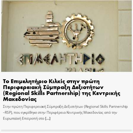
Το Επιμελητήριο Κιλκίς στην πρώτη
Περιφερειακή Σύμπραξη Δεξιοτήτων
(Regional Skills Partnership) της Κεντρικής
Μακεδονίας
Στην πρώτη Περιφερειακή Σύμπραξη Δεξιοτήτων (Regional Skills Partnership
–RSP), που εγκρίθηκε στην Περιφέρεια Κεντρικής Μακεδονίας από την
Ευρωπαϊκή Επιτροπή στο
[…]