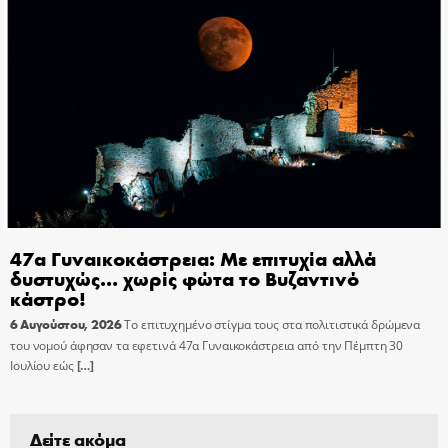
47α Γυναικοκάστρεια: Με επιτυχία αλλά
δυστυχώς… χωρίς φώτα το Βυζαντινό
κάστρο!
6 Αυγούστου, 2026
Το επιτυχημένο στίγμα τους στα πολιτιστικά δρώμενα
του νομού άφησαν τα εφετινά 47α Γυναικοκάστρεια από την Πέμπτη 30
Ιουλίου εώς
[…]
Δείτε ακόμα