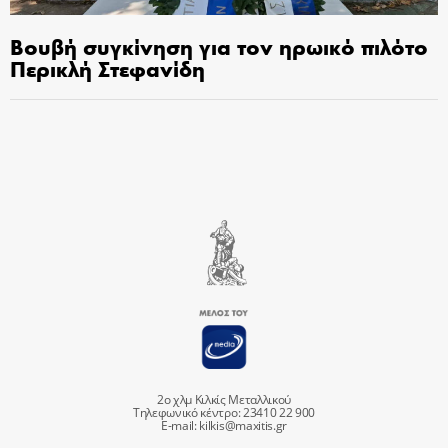
Βουβή συγκίνηση για τον ηρωικό πιλότο
Περικλή Στεφανίδη
2ο χλμ Κιλκίς Μεταλλικού
Τηλεφωνικό κέντρο: 23410 22 900
E-mail:
kilkis@maxitis.gr