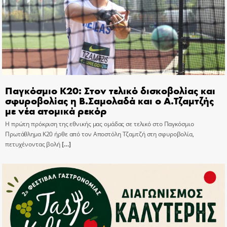
Παγκόσμιο Κ20: Στον τελικό δισκοβολίας και
σφυροβολίας η Β.Σαμολαδά και ο Α.Τζαμτζής
με νέα ατομικά ρεκόρ
Η πρώτη πρόκριση της εθνικής μας ομάδας σε τελικό στο Παγκόσμιο
Πρωτάθλημα Κ20 ήρθε από τον Αποστόλη Τζαμτζή στη σφυροβολία,
πετυχένοντας βολή
[…]