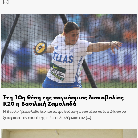
[…]
Στη 10η θέση της παγκόσμιας δισκοβολίας
Κ20 η Βασιλική Σαμολαδά
Η Βασιλική Σαμόλαδα δεν κατάφερε δεύτερη φορά μέσα σε ένα 24ωρο να
ξεπεράσει τον εαυτό της κι έτσι ολοκλήρωσε τον
[…]