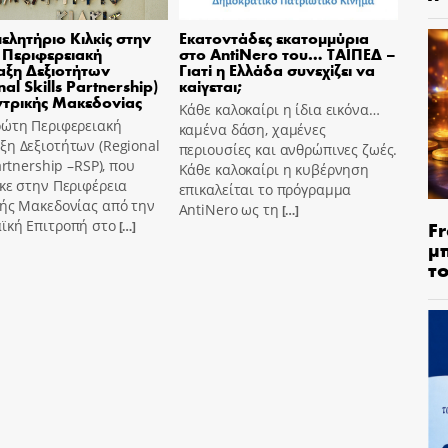
μελητήριο Κιλκίς στην
Εκατοντάδες εκατομμύρια
Περιφερειακή
στο AntiNero του… ΤΑΙΠΕΔ –
ξη Δεξιοτήτων
Γιατί η Ελλάδα συνεχίζει να
al Skills Partnership)
καίγεται;
ντρικής Μακεδονίας
Κάθε καλοκαίρι η ίδια εικόνα…
ρώτη Περιφερειακή
καμένα δάση, χαμένες
η Δεξιοτήτων (Regional
περιουσίες και ανθρώπινες ζωές.
Partnership –RSP), που
Κάθε καλοκαίρι η κυβέρνηση
κε στην Περιφέρεια
επικαλείται το πρόγραμμα
κής Μακεδονίας από την
AntiNero ως τη
[…]
Fr
ϊκή Επιτροπή στο
[…]
μ
τ