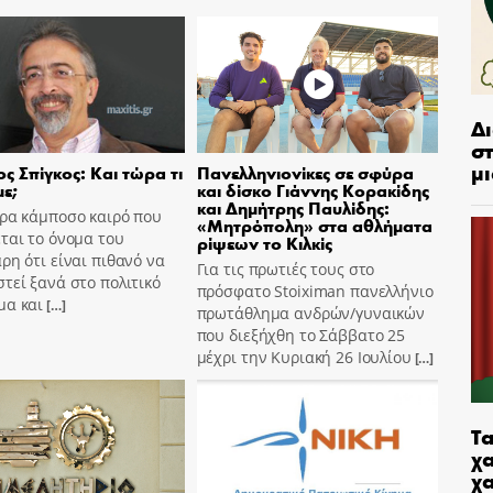
Δ
στ
μι
ς Σπίγκος: Και τώρα τι
Πανελληνιονίκες σε σφύρα
ε;
και δίσκο Γιάννης Κορακίδης
και Δημήτρης Παυλίδης:
ώρα κάμποσο καιρό που
«Μητρόπολη» στα αθλήματα
ται το όνομα του
ρίψεων το Κιλκίς
ρη ότι είναι πιθανό να
Για τις πρωτιές τους στο
τεί ξανά στο πολιτικό
πρόσφατο Stoiximan πανελλήνιο
μα και
[…]
πρωτάθλημα ανδρών/γυναικών
που διεξήχθη το Σάββατο 25
μέχρι την Κυριακή 26 Ιουλίου
[…]
Τα
χα
χ