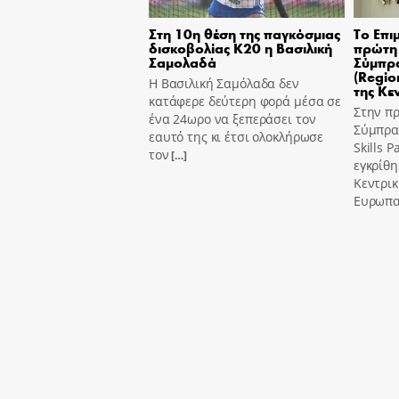
Στη 10η θέση της παγκόσμιας
Το Επι
δισκοβολίας Κ20 η Βασιλική
πρώτη 
Σαμολαδά
Σύμπρα
(Region
Η Βασιλική Σαμόλαδα δεν
της Κε
κατάφερε δεύτερη φορά μέσα σε
Στην π
ένα 24ωρο να ξεπεράσει τον
Σύμπραξ
εαυτό της κι έτσι ολοκλήρωσε
Skills 
τον
[…]
εγκρίθη
Κεντρι
Ευρωπα