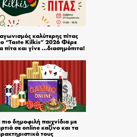
ιαγωνισμός καλύτερης πίτας
ο “Taste Kilkis” 2026 Φέρε
α πίτα και γίνε …διασημόπιτα!
 πιο δημοφιλή παιχνίδια με
ρτιά σε online καζίνο και τα
αρακτηριστικά τους