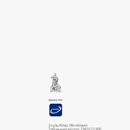
2ο χλμ Κιλκίς Μεταλλικού
Τηλεφωνικό κέντρο: 23410 22 900