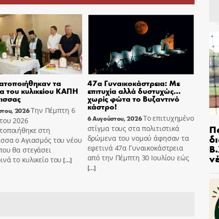
ατοποιήθηκαν τα
47α Γυναικοκάστρεια: Με
ια του κυλικείου ΚΑΠΗ
επιτυχία αλλά δυστυχώς…
ισσας
χωρίς φώτα το Βυζαντινό
κάστρο!
Την Πέμπτη 6
στου, 2026
Το επιτυχημένο
6 Αυγούστου, 2026
του 2026
Π
στίγμα τους στα πολιτιστικά
τοποιήθηκε στη
δ
δρώμενα του νομού άφησαν τα
σσα ο Αγιασμός του νέου
Β.
εφετινά 47α Γυναικοκάστρεια
που θα στεγάσει
ν
από την Πέμπτη 30 Ιουλίου εώς
νά το κυλικείο του
[…]
[…]