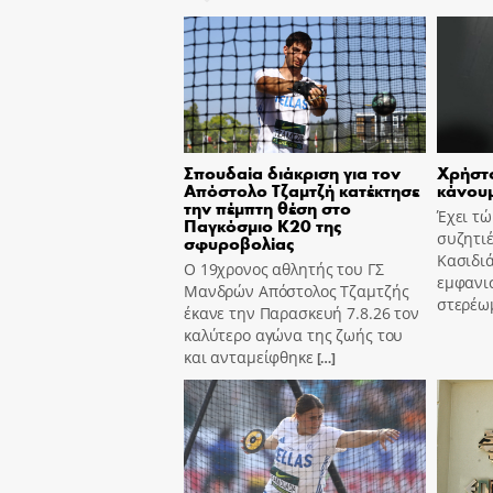
Σπουδαία διάκριση για τον
Χρήστο
Απόστολο Τζαμτζή κατέκτησε
κάνουμ
την πέμπτη θέση στο
Έχει τ
Παγκόσμιο Κ20 της
συζητιέ
σφυροβολίας
Κασιδιά
Ο 19χρονος αθλητής του ΓΣ
εμφανισ
Μανδρών Απόστολος Τζαμτζής
στερέω
έκανε την Παρασκευή 7.8.26 τον
καλύτερο αγώνα της ζωής του
και ανταμείφθηκε
[…]