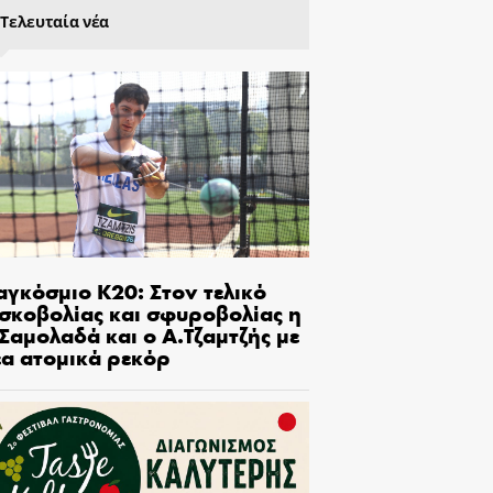
Τελευταία νέα
αγκόσμιο Κ20: Στον τελικό
ισκοβολίας και σφυροβολίας η
Σαμολαδά και ο Α.Τζαμτζής με
έα ατομικά ρεκόρ