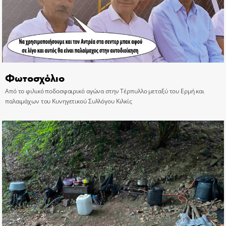
Φωτοσχόλιο
Από το φιλικό ποδοσφαιρικό αγώνα στην Τέρπυλλο μεταξύ του Ερμή και
παλαιμάχων του Κυνηγετικού Συλλόγου Κιλκίς