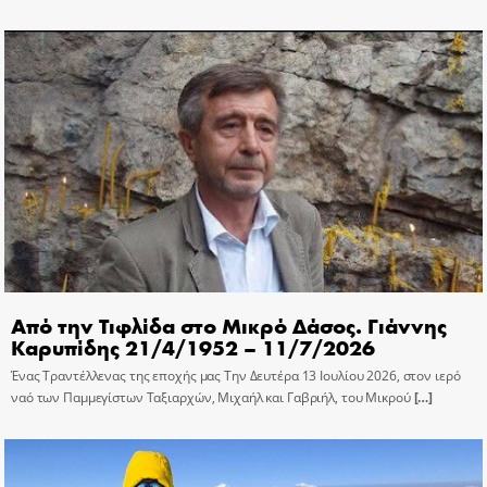
Από την Τιφλίδα στο Μικρό Δάσος. Γιάννης
Καρυπίδης 21/4/1952 – 11/7/2026
Ένας Τραντέλλενας της εποχής μας Την Δευτέρα 13 Ιουλίου 2026, στον ιερό
ναό των Παμμεγίστων Ταξιαρχών, Μιχαήλ και Γαβριήλ, του Μικρού
[…]