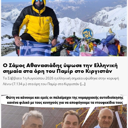
Ο Σάμος Αθανασιάδης ύψωσε την Ελληνική
σημαία στα όρη του Παμίρ στο Κιργιστάν
Το Σάββατο 1η Αυγούστου 2026 η ελληνική σημαία υψώθηκε στην κορυφή
Λένιν (7.134 μ.) στα όρη του Παμίρ στο Κιργιστάν
[…]