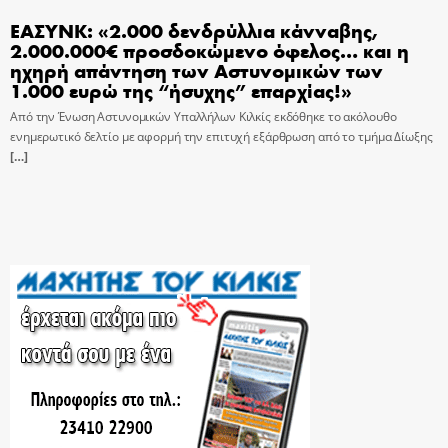
ΕΑΣΥΝΚ: «2.000 δενδρύλλια κάνναβης,
2.000.000€ προσδοκώμενο όφελος… και η
ηχηρή απάντηση των Αστυνομικών των
1.000 ευρώ της “ήσυχης” επαρχίας!»
Από την Ένωση Αστυνομικών Υπαλλήλων Κιλκίς εκδόθηκε το ακόλουθο
ενημερωτικό δελτίο με αφορμή την επιτυχή εξάρθρωση από το τμήμα Δίωξης
[…]