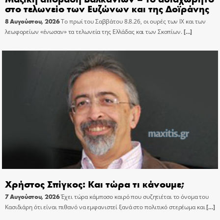
στο τελωνείο των Ευζώνων και της Δοϊράνης
8 Αυγούστου, 2026
Το πρωί του Σαββάτου 8.8.26, οι ουρές των ΙΧ και των
λεωφορείων «ένωσαν» τα τελωνεία της Ελλάδας και των Σκοπίων.
[…]
Χρήστος Σπίγκος: Και τώρα τι κάνουμε;
7 Αυγούστου, 2026
Έχει τώρα κάμποσο καιρό που συζητιέται το όνομα του
Κασιδιάρη ότι είναι πιθανό να εμφανιστεί ξανά στο πολιτικό στερέωμα και
[…]