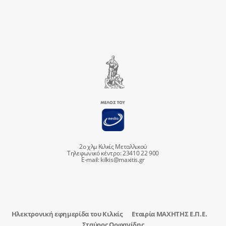
2ο χλμ Κιλκίς Μεταλλικού
Τηλεφωνικό κέντρο: 23410 22 900
E-mail:
kilkis@maxitis.gr
Ηλεκτρονική εφημερίδα του Κιλκίς
Εταιρία ΜΑΧΗΤΗΣ Ε.Π.Ε.
Σταύρος Ορφανίδης