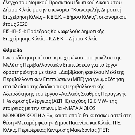
έλεγχο του Νομικού Προσώπου Ιδιωτικού Δικαίου του
Δήμου Κιλκίς με την επωνυμία: “Κοινωφελής Δημοτική
Επιχείρηση Κιλκίς – Κ.Δ.Ε.Κ. – Δήμου Κιλκίς”, οικονομικού
έτους 2020
ΕΙΣΗΓΗΣΗ: Πρόεδρος Κοινωφελούς Δημοτικής
Επιχείρησης Κιλκίς – Κ.Δ.Ε.Κ. – Δήμου Κιλκίς
Θέμα 3ο
Γνωμοδότηση επί του περιεχομένου του φακέλου της
Μελέτης Περιβαλλοντικών Επιπτώσεων για το έργο/
δραστηριότητα με τίτλο: «Διαβίβαση φακέλου Μελέτης
Περιβαλλοντικών Επιπτώσεων (ΜΠΕ) για γνωμοδότηση
στα πλαίσια της διαδικασίας Περιβαλλοντικής
Αδειοδότησης του έργου «Αιολικός Σταθμός Παραγωγής
Ηλεκτρικής Ενέργειας (ΑΣΠΗΕ) ισχύος 12,6 MW» της
εταιρείας με την επωνυμία «NIATA AIOLOS
ΜΟΝΟΠΡΟΣΩΠΗ A.E.», και το οποίο θα κατασκευαστεί στη
θέση «Μεταμόρφωση», Δήμοι Παιονίας και Κιλκίς, Π.Ε.
Κιλκίς, Περιφέρειας Κεντρικής Μακεδονίας (ΠΕΤ: