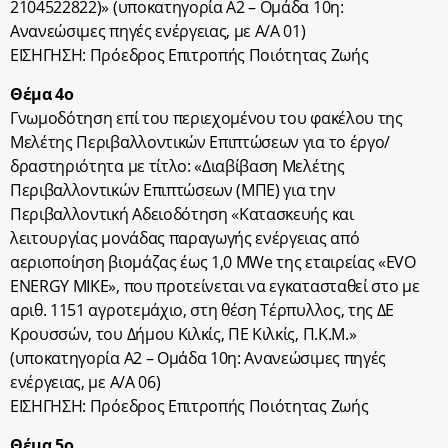
2104522822)» (υποκατηγορία Α2 – Ομάδα 10η:
Ανανεώσιμες πηγές ενέργειας, με Α/Α 01)
ΕΙΣΗΓΗΣΗ: Πρόεδρος Επιτροπής Ποιότητας Ζωής
Θέμα 4ο
Γνωμοδότηση επί του περιεχομένου του φακέλου της
Μελέτης Περιβαλλοντικών Επιπτώσεων για το έργο/
δραστηριότητα με τίτλο: «Διαβίβαση Μελέτης
Περιβαλλοντικών Επιπτώσεων (MΠΕ) για την
Περιβαλλοντική Αδειοδότηση «Κατασκευής και
λειτουργίας μονάδας παραγωγής ενέργειας από
αεριοποίηση βιομάζας έως 1,0 MWe της εταιρείας «EVO
ENERGY MIKE», που προτείνεται να εγκατασταθεί στο με
αριθ. 1151 αγροτεμάχιο, στη θέση Τέρπυλλος, της ΔΕ
Κρουσσών, του Δήμου Κιλκίς, ΠΕ Κιλκίς, Π.Κ.Μ.»
(υποκατηγορία Α2 – Ομάδα 10η: Ανανεώσιμες πηγές
ενέργειας, με Α/Α 06)
ΕΙΣΗΓΗΣΗ: Πρόεδρος Επιτροπής Ποιότητας Ζωής
Θέμα 5ο