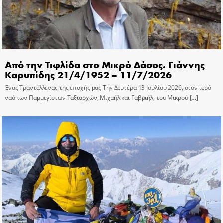
Από την Τιφλίδα στο Μικρό Δάσος. Γιάννης
Καρυπίδης 21/4/1952 – 11/7/2026
Ένας Τραντέλλενας της εποχής μας Την Δευτέρα 13 Ιουλίου 2026, στον ιερό
ναό των Παμμεγίστων Ταξιαρχών, Μιχαήλ και Γαβριήλ, του Μικρού
[…]