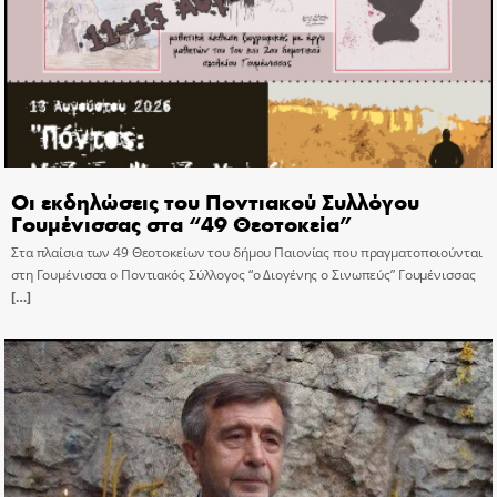
Οι εκδηλώσεις του Ποντιακού Συλλόγου
Γουμένισσας στα “49 Θεοτοκεία”
Στα πλαίσια των 49 Θεοτοκείων του δήμου Παιονίας που πραγματοποιούνται
στη Γουμένισσα ο Ποντιακός Σύλλογος “ο Διογένης ο Σινωπεύς” Γουμένισσας
[…]