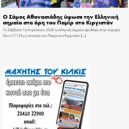
Ο Σάμος Αθανασιάδης ύψωσε την Ελληνική
σημαία στα όρη του Παμίρ στο Κιργιστάν
Το Σάββατο 1η Αυγούστου 2026 η ελληνική σημαία υψώθηκε στην κορυφή
Λένιν (7.134 μ.) στα όρη του Παμίρ στο Κιργιστάν
[…]