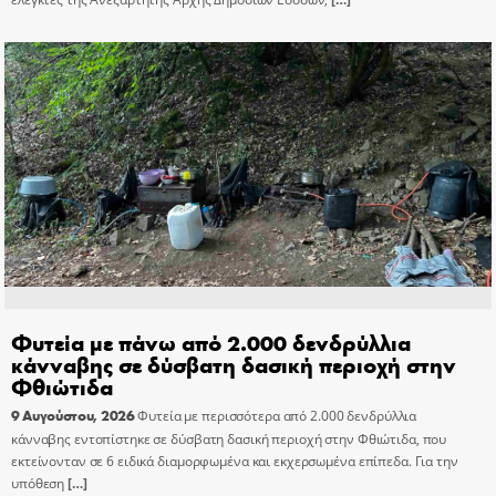
Φυτεία με πάνω από 2.000 δενδρύλλια
κάνναβης σε δύσβατη δασική περιοχή στην
Φθιώτιδα
9 Αυγούστου, 2026
Φυτεία με περισσότερα από 2.000 δενδρύλλια
κάνναβης εντοπίστηκε σε δύσβατη δασική περιοχή στην Φθιώτιδα, που
εκτείνονταν σε 6 ειδικά διαμορφωμένα και εκχερσωμένα επίπεδα. Για την
υπόθεση
[…]