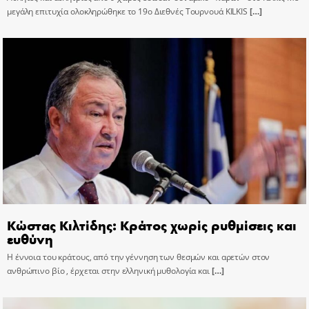
μεγάλη επιτυχία ολοκληρώθηκε το 19ο Διεθνές Τουρνουά KILKIS
[…]
Κώστας Κιλτίδης: Κράτος χωρίς ρυθμίσεις και
ευθύνη
Η έννοια του κράτους, από την γέννηση των θεσμών και αρετών στον
ανθρώπινο βίο , έρχεται στην ελληνική μυθολογία και
[…]