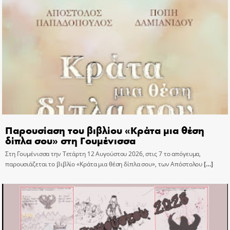
Παρουσίαση του βιβλίου «Κράτα μια θέση
δίπλα σου» στη Γουμένισσα
Στη Γουμένισσα την Τετάρτη 12 Αυγούστου 2026, στις 7 το απόγευμα,
παρουσιάζεται το βιβλίο «Κράτα μια θέση δίπλα σου», των Απόστολου
[…]