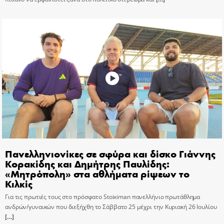
Πανελληνιονίκες σε σφύρα και δίσκο Γιάννης
Κορακίδης και Δημήτρης Παυλίδης:
«Μητρόπολη» στα αθλήματα ρίψεων το
Κιλκίς
Για τις πρωτιές τους στο πρόσφατο Stoiximan πανελλήνιο πρωτάθλημα
ανδρών/γυναικών που διεξήχθη το Σάββατο 25 μέχρι την Κυριακή 26 Ιουλίου
[…]