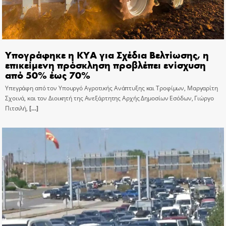
Υπογράφηκε η ΚΥΑ για Σχέδια Βελτίωσης, η
επικείμενη πρόσκληση προβλέπει ενίσχυση
από 50% έως 70%
Υπεγράφη από τον Υπουργό Αγροτικής Ανάπτυξης και Τροφίμων, Μαργαρίτη
Σχοινά, και τον Διοικητή της Ανεξάρτητης Αρχής Δημοσίων Εσόδων, Γιώργο
Πιτσιλή,
[…]