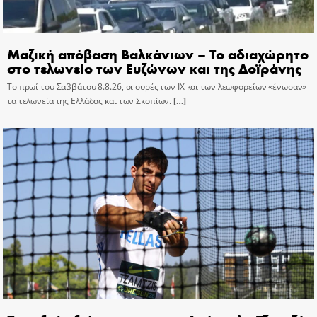
Μαζική απόβαση Βαλκάνιων – Το αδιαχώρητο
στο τελωνείο των Ευζώνων και της Δοϊράνης
Το πρωί του Σαββάτου 8.8.26, οι ουρές των ΙΧ και των λεωφορείων «ένωσαν»
τα τελωνεία της Ελλάδας και των Σκοπίων.
[…]