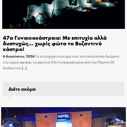
47α Γυναικοκάστρεια: Με επιτυχία αλλά
δυστυχώς… χωρίς φώτα το Βυζαντινό
κάστρο!
6 Αυγούστου, 2026
Το επιτυχημένο στίγμα τους στα πολιτιστικά δρώμενα
του νομού άφησαν τα εφετινά 47α Γυναικοκάστρεια από την Πέμπτη 30
Ιουλίου εώς
[…]
Δείτε ακόμα