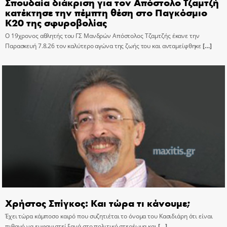
Σπουδαία διάκριση για τον Απόστολο Τζαμτζή
κατέκτησε την πέμπτη θέση στο Παγκόσμιο
Κ20 της σφυροβολίας
Ο 19χρονος αθλητής του ΓΣ Μανδρών Απόστολος Τζαμτζής έκανε την
Παρασκευή 7.8.26 τον καλύτερο αγώνα της ζωής του και ανταμείφθηκε
[…]
Χρήστος Σπίγκος: Και τώρα τι κάνουμε;
Έχει τώρα κάμποσο καιρό που συζητιέται το όνομα του Κασιδιάρη ότι είναι
πιθανό να εμφανιστεί ξανά στο πολιτικό στερέωμα και
[…]