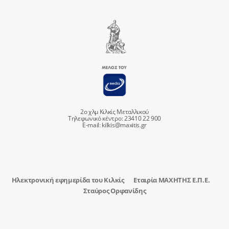
2ο χλμ Κιλκίς Μεταλλικού
Τηλεφωνικό κέντρο: 23410 22 900
E-mail:
kilkis@maxitis.gr
Ηλεκτρονική εφημερίδα του Κιλκίς
Εταιρία ΜΑΧΗΤΗΣ Ε.Π.Ε.
Σταύρος Ορφανίδης