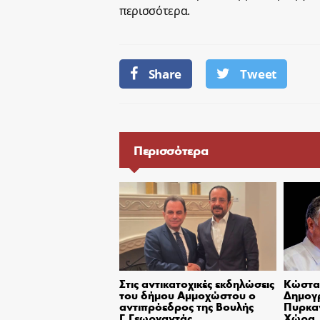
περισσότερα.
Share
Tweet
Περισσότερα
Στις αντικατοχικές εκδηλώσεις
Κώστας
του δήμου Αμμοχώστου ο
Δημογ
αντιπρόεδρος της Βουλής
Πυρκαγ
Γ.Γεωργαντάς
Χώρα