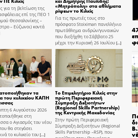
ν ΠΕ Κιλκίς
και Δημήτρης Παυλίδης:
«Μητρόπολη» στα αθλήματα
ς για τη βελτίωση της
ρίψεων το Κιλκίς
ασφάλειας επί της ΠΕΟ 1
Για τις πρωτιές τους στο
ομού Θεσσαλονίκης –
πρόσφατο Stoiximan πανελλήνιο
τρο – Εύζωνοι) κοντά
4
πρωτάθλημα ανδρών/γυναικών
]
ε
που διεξήχθη το Σάββατο 25
φ
μέχρι την Κυριακή 26 Ιουλίου
[…]
ατοποιήθηκαν τα
Το Επιμελητήριο Κιλκίς στην
ια του κυλικείου ΚΑΠΗ
πρώτη Περιφερειακή
ισσας
Σύμπραξη Δεξιοτήτων
(Regional Skills Partnership)
μπτη 6 Αυγούστου 2026
της Κεντρικής Μακεδονίας
Π
τοποιήθηκε στη
Στην πρώτη Περιφερειακή
δ
σσα ο Αγιασμός του νέου
Σύμπραξη Δεξιοτήτων (Regional
Β.
που θα στεγάσει
Skills Partnership –RSP), που
ν
νά το κυλικείο του
[…]