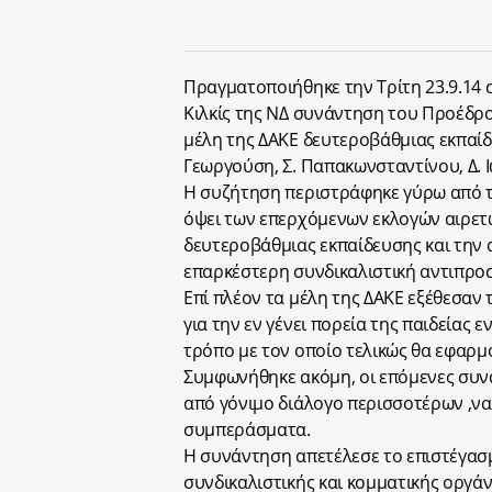
Πραγματοποιήθηκε την Τρίτη 23.9.14 
Κιλκίς της ΝΔ συνάντηση του Προέδρ
μέλη της ΔΑΚΕ δευτεροβάθμιας εκπαίδε
Γεωργούση, Σ. Παπακωνσταντίνου, Δ. Ιω
Η συζήτηση περιστράφηκε γύρω από τ
όψει των επερχόμενων εκλογών αιρε
δευτεροβάθμιας εκπαίδευσης και την
επαρκέστερη συνδικαλιστική αντιπρ
Επί πλέον τα μέλη της ΔΑΚΕ εξέθεσαν 
για την εν γένει πορεία της παιδείας
τρόπο με τον οποίο τελικώς θα εφαρμ
Συμφωνήθηκε ακόμη, οι επόμενες συνα
από γόνιμο διάλογο περισσοτέρων ,ν
συμπεράσματα.
Η συνάντηση απετέλεσε το επιστέγασ
συνδικαλιστικής και κομματικής οργάν