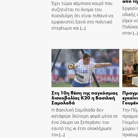
από τη
Έχει τώρα κάμποσο καιρό που
Εργασίε
συζητιέται το όνομα του
οδικής 
Κασιδιάρη ότι είναι πιθανό να
(όρια ν
εμφανιστεί ξανά στο πολιτικό
Πολύκασ
στερέωμα και
[…]
στον
[…
Στη 10η θέση της παγκόσμιας
Πραγμ
δισκοβολίας Κ20 η Βασιλική
εγκαίν
Σαμολαδά
Γουμέν
Η Βασιλική Σαμόλαδα δεν
Την Πέ
κατάφερε δεύτερη φορά μέσα σε
πραγμα
ένα 24ωρο να ξεπεράσει τον
Γουμένι
εαυτό της κι έτσι ολοκλήρωσε
χώρου 
τον
προσωρι
[…]