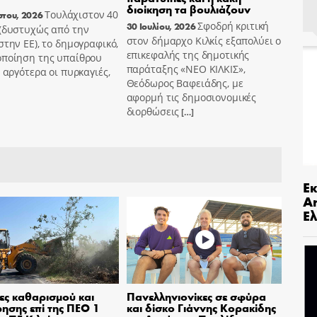
διοίκηση τα βουλιάζουν
Τουλάχιστον 40
στου, 2026
Σφοδρή κριτική
30 Ιουλίου, 2026
 (δυστυχώς από την
στον δήμαρχο Κιλκίς εξαπολύει ο
στην ΕΕ), το δημογραφικό,
επικεφαλής της δημοτικής
οποίηση της υπαίθρου
παράταξης «ΝΕΟ ΚΙΛΚΙΣ»,
ο αργότερα οι πυρκαγιές,
Θεόδωρος Βαφειάδης, με
αφορμή τις δημοσιονομικές
διορθώσεις
[…]
Ε
An
Ελ
ες καθαρισμού και
Πανελληνιονίκες σε σφύρα
ησης επί της ΠΕΟ 1
και δίσκο Γιάννης Κορακίδης