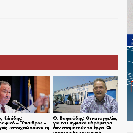
 Κιλτίδης:
Θ. Βαφειάδης: Οι καταγγελίες
ραφικό – Ύπαιθρος –
για τα ψηφιακά υδρόμετρα
ιές «στοιχειώνουν» τη
δεν σταματούν τα έργα- Οι
παρατυπίες και η κακή