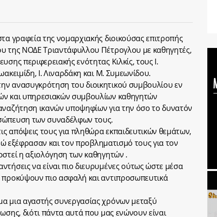
στα γραφεία της νομαρχιακής διοικούσας επιτροπής
ου της ΝΟΔΕ Τριαντάφυλλου Πέτρογλου με καθηγητές,
υσης περιφερειακής ενότητας Κιλκίς, τους Ι.
ακειμίδη, Ι. Λιναρδάκη και Μ. Συμεωνίδου.
ην ανασυγκρότηση του διοικητικού συμβουλίου εν
τών και υπηρεσιακών συμβουλίων καθηγητών
 αναζήτηση ικανών υποψηφίων για την όσο το δυνατόν
οσώπευση των συναδέλφων τους.
τις απόψεις τους για πληθώρα εκπαιδευτικών θεμάτων,
 ενώ εξέφρασαν και τον προβληματισμό τους για τον
οστεί η αξιολόγηση των καθηγητών .
ντήσεις να είναι πιο διευρυμένες ούτως ώστε μέσα
α προκύψουν πιο ασφαλή και αντιπροσωπευτικά
μα μια αγαστής συνεργασίας χρόνων μεταξύ
ωσης, διότι πάντα αυτά που μας ενώνουν είναι