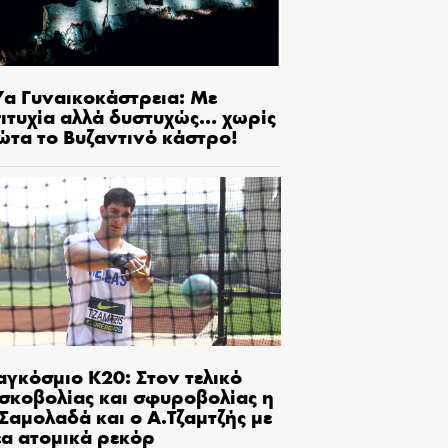
7α Γυναικοκάστρεια: Με
πιτυχία αλλά δυστυχώς… χωρίς
ώτα το Βυζαντινό κάστρο!
αγκόσμιο Κ20: Στον τελικό
ισκοβολίας και σφυροβολίας η
Σαμολαδά και ο Α.Τζαμτζής με
έα ατομικά ρεκόρ