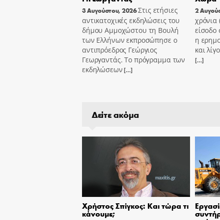
Στις ετήσιες
3 Αυγούστου, 2026
2 Αυγού
αντικατοχικές εκδηλώσεις του
χρόνια
δήμου Αμμοχώστου τη Βουλή
είσοδο 
των Ελλήνων εκπροσώπησε ο
η ερημ
αντιπρόεδρος Γεώργιος
και λίγ
Γεωργαντάς. Το πρόγραμμα των
[…]
εκδηλώσεων
[…]
Δείτε ακόμα
Χρήστος Σπίγκος: Και τώρα τι
Εργασί
κάνουμε;
συντήρ