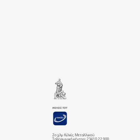
2ο χλμ Κιλκίς Μεταλλικού
Τηλεφωνικό κέντρο: 23410 22 900