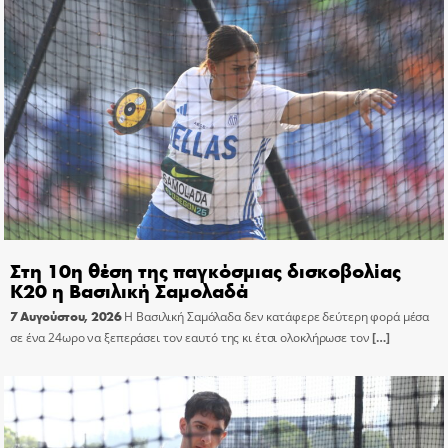
Στη 10η θέση της παγκόσμιας δισκοβολίας
Κ20 η Βασιλική Σαμολαδά
7 Αυγούστου, 2026
Η Βασιλική Σαμόλαδα δεν κατάφερε δεύτερη φορά μέσα
σε ένα 24ωρο να ξεπεράσει τον εαυτό της κι έτσι ολοκλήρωσε τον
[…]