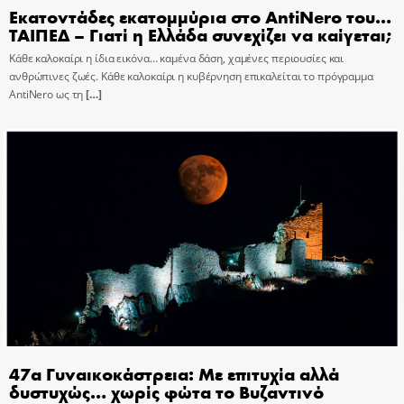
Εκατοντάδες εκατομμύρια στο AntiNero του…
ΤΑΙΠΕΔ – Γιατί η Ελλάδα συνεχίζει να καίγεται;
Κάθε καλοκαίρι η ίδια εικόνα… καμένα δάση, χαμένες περιουσίες και
ανθρώπινες ζωές. Κάθε καλοκαίρι η κυβέρνηση επικαλείται το πρόγραμμα
AntiNero ως τη
[…]
47α Γυναικοκάστρεια: Με επιτυχία αλλά
δυστυχώς… χωρίς φώτα το Βυζαντινό