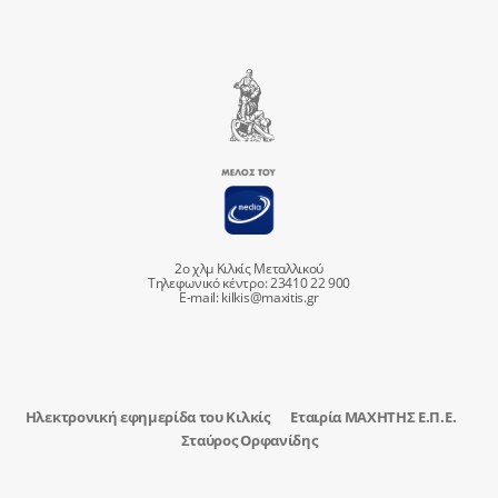
2ο χλμ Κιλκίς Μεταλλικού
Τηλεφωνικό κέντρο: 23410 22 900
E-mail:
kilkis@maxitis.gr
Ηλεκτρονική εφημερίδα του Κιλκίς
Εταιρία ΜΑΧΗΤΗΣ Ε.Π.Ε.
Σταύρος Ορφανίδης