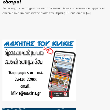
κάστρο!
Το επιτυχημένο στίγμα τους στα πολιτιστικά δρώμενα του νομού άφησαν τα
εφετινά 47α Γυναικοκάστρεια από την Πέμπτη 30 Ιουλίου εώς
[…]