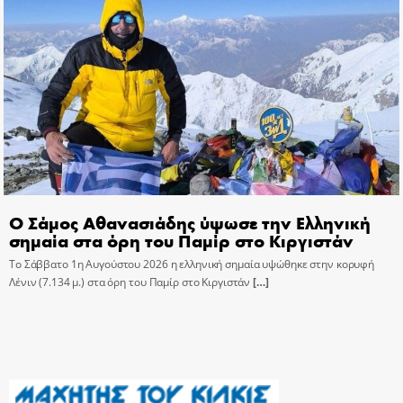
Ο Σάμος Αθανασιάδης ύψωσε την Ελληνική
σημαία στα όρη του Παμίρ στο Κιργιστάν
Το Σάββατο 1η Αυγούστου 2026 η ελληνική σημαία υψώθηκε στην κορυφή
Λένιν (7.134 μ.) στα όρη του Παμίρ στο Κιργιστάν
[…]