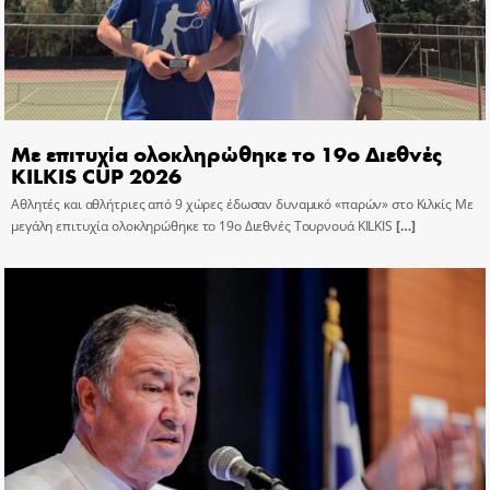
Με επιτυχία ολοκληρώθηκε το 19ο Διεθνές
KILKIS CUP 2026
Αθλητές και αθλήτριες από 9 χώρες έδωσαν δυναμικό «παρών» στο Κιλκίς Με
μεγάλη επιτυχία ολοκληρώθηκε το 19ο Διεθνές Τουρνουά KILKIS
[…]