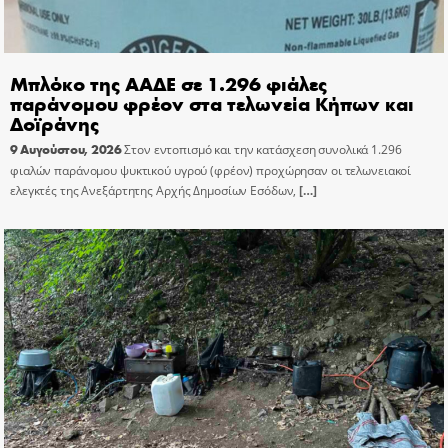
Μπλόκο της ΑΑΔΕ σε 1.296 φιάλες
παράνομου φρέον στα τελωνεία Κήπων και
Δοϊράνης
9 Αυγούστου, 2026
Στον εντοπισμό και την κατάσχεση συνολικά 1.296
φιαλών παράνομου ψυκτικού υγρού (φρέον) προχώρησαν οι τελωνειακοί
ελεγκτές της Ανεξάρτητης Αρχής Δημοσίων Εσόδων,
[…]