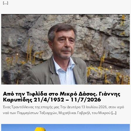
[…]
Από την Τιφλίδα στο Μικρό Δάσος. Γιάννης
Καρυπίδης 21/4/1952 – 11/7/2026
Ένας Τραντέλλενας της εποχής μας Την Δευτέρα 13 Ιουλίου 2026, στον ιερό
ναό των Παμμεγίστων Ταξιαρχών, Μιχαήλ και Γαβριήλ, του Μικρού
[…]