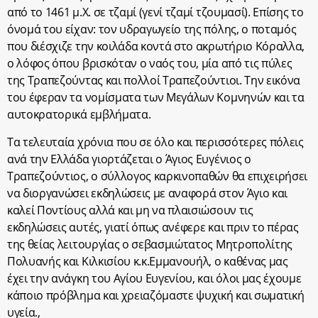
από το 1461 μ.Χ. σε τζαμί (γενί τζαμί τζουμασί). Επίσης το
όνομά του είχαν: τον υδραγωγείο της πόλης, ο ποταμός
που διέσχιζε την κοιλάδα κοντά στο ακρωτήριο Κόραλλα,
ο λόφος όπου βρισκόταν ο ναός του, μία από τις πύλες
της Τραπεζούντας και πολλοί Τραπεζούντιοι. Την εικόνα
του έφεραν τα νομίσματα των Μεγάλων Κομνηνών και τα
αυτοκρατορικά εμβλήματα.
Τα τελευταία χρόνια που σε όλο και περισσότερες πόλεις
ανά την Ελλάδα γιορτάζεται ο Άγιος Ευγένιος ο
Τραπεζούντιος, ο σύλλογος καρκινοπαθών θα επιχειρήσει
να διοργανώσει εκδηλώσεις με αναφορά στον Άγιο και
καλεί Ποντίους αλλά και μη να πλαισιώσουν τις
εκδηλώσεις αυτές, γιατί όπως ανέφερε και πριν το πέρας
της θείας λειτουργίας ο σεβασμιώτατος Μητροπολίτης
Πολυανής και Κιλκισίου κ.κ.Εμμανουήλ, ο καθένας μας
έχει την ανάγκη του Αγίου Ευγενίου, και όλοι μας έχουμε
κάποιο πρόβλημα και χρειαζόμαστε ψυχική και σωματική
υγεία.,