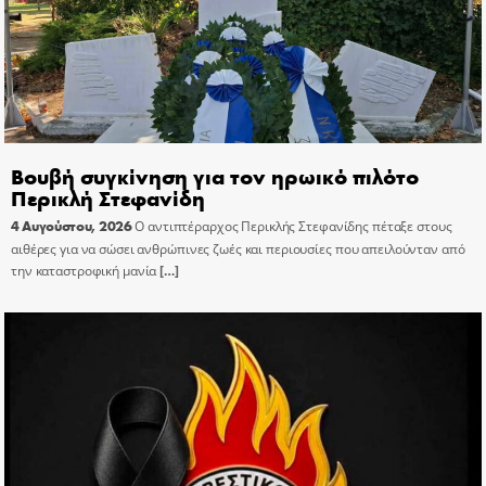
Βουβή συγκίνηση για τον ηρωικό πιλότο
Περικλή Στεφανίδη
4 Αυγούστου, 2026
Ο αντιπτέραρχος Περικλής Στεφανίδης πέταξε στους
αιθέρες για να σώσει ανθρώπινες ζωές και περιουσίες που απειλούνταν από
την καταστροφική μανία
[…]