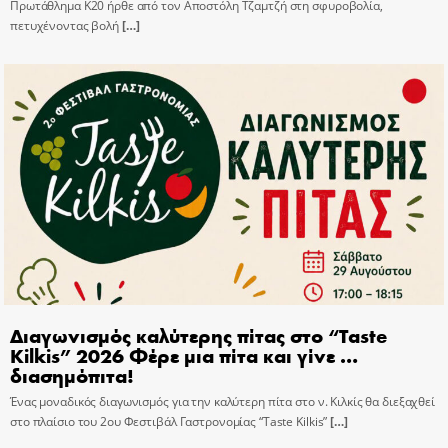
Πρωτάθλημα Κ20 ήρθε από τον Αποστόλη Τζαμτζή στη σφυροβολία,
πετυχένοντας βολή
[…]
Διαγωνισμός καλύτερης πίτας στο “Taste
Kilkis” 2026 Φέρε μια πίτα και γίνε …
διασημόπιτα!
Ένας μοναδικός διαγωνισμός για την καλύτερη πίτα στο ν. Κιλκίς θα διεξαχθεί
στο πλαίσιο του 2ου Φεστιβάλ Γαστρονομίας “Taste Kilkis”
[…]