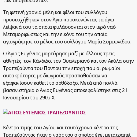
των αποβιωσάντων.
Τη φετινή χρονιά μέλη και φίλοι του συλλόγου
προσευχήθηκαν στον Άγιο προσκυνώντας τα άγια
λείψανά του τα οποία φυλάσσονται στον ιερό ναό
Μεταμορφώσεως και την εικόνα του την οποία
αγιογράφησε το μέλος του συλλόγου Μαρία Συμεωνίδου.
Ο Άγιος Ευγένιος μαρτύρησε μαζί με άλλους τρεις
αθλητές, τον Κάνδιδο, τον Ουαλεριανό και τον Ακύλα στην
Τραπεζούντα του Πόντου την εποχή που οι ρωμαίοι
αυτοκράτορες με διωγμούς προσπαθούσαν να
εξαφανίσουν καθετί το ορθόδοξο. Μετά από πολλά
βασανιστήρια ο Άγιος Ευγένιος αποκεφαλίστηκε στις 21
Ιανουαρίου του 290μ.Χ.
Κέντρο τιμής του Αγίου και ταυτόχρονα κέντρο της
Τραπεζούντας ήταν ο ναός του ο οποίος έχει μετατραπεί