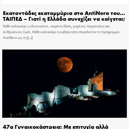
Εκατοντάδες εκατομμύρια στο AntiNero του…
ΤΑΙΠΕΔ – Γιατί η Ελλάδα συνεχίζει να καίγεται;
Κάθε καλοκαίρι η ίδια εικόνα… καμένα δάση, χαμένες περιουσίες και
ανθρώπινες ζωές. Κάθε καλοκαίρι η κυβέρνηση επικαλείται το πρόγραμμα
AntiNero ως τη
[…]
47α Γυναικοκάστρεια: Με επιτυχία αλλά