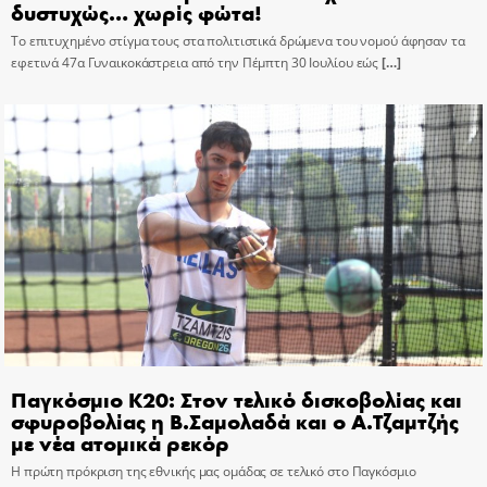
δυστυχώς… χωρίς φώτα!
Το επιτυχημένο στίγμα τους στα πολιτιστικά δρώμενα του νομού άφησαν τα
εφετινά 47α Γυναικοκάστρεια από την Πέμπτη 30 Ιουλίου εώς
[…]
Παγκόσμιο Κ20: Στον τελικό δισκοβολίας και
σφυροβολίας η Β.Σαμολαδά και ο Α.Τζαμτζής
με νέα ατομικά ρεκόρ
Η πρώτη πρόκριση της εθνικής μας ομάδας σε τελικό στο Παγκόσμιο