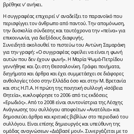
βρέθηκε ν’ ανήκει.
Η συγγραφέας επιχειρεί ν’ αναδείξει το παρανοϊκό που
περισφίγγει τον άνθρωπο από παντού. Την απομόνωση,
την δυσκολία σύνδεσης και ταυτόχρονα την «πείνα» για
επικοινωνία, για διεξόδους διαφυγής.
Συνειδητά ακολουθεί το πιστεύω του Αντώνη Σαμαράκη
για την γραφή: «Ο συγγραφέας οφείλει να είναι η φωνή
αυτών που δεν έχουν φωνή». Η Μαρία Ψωμά-Πετρίδου
γεννήθηκε και ζει στη Θεσσαλονίκη. Γράφει ποιήματα,
διηγήματα και άρθρα και έχει συμμετάσχει σε διάφορες
ανθολογίες τόσο στην Ελλάδα όσο και στην Μ. Βρετανία
και στις Η.Π.Α. Η πρώτη της ποιητική συλλογή «Ισόβεια
Θητεία», κυκλοφόρησε το 2006 από τις εκδόσεις
«Ερωδιός». Από το 2008 είναι συντονίστρια της Λέσχης
Ανάγνωσης του συλλόγου αποφοίτων «Ανατόλια» και
δημοσιεύει άρθρα και κριτικές βιβλίων στο περιοδικό του
συλλόγου. Είναι επίσης δημιουργός και υπεύθυνη της
ομάδας αναγνώσεων «Διάβασέ μου!». Συνεργάζεται με το