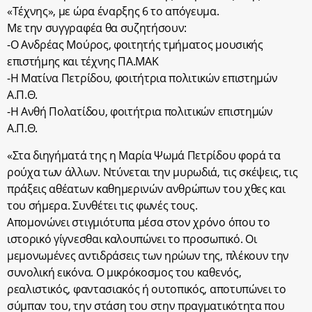
«Τέχνης», με ώρα έναρξης 6 το απόγευμα.
Με την συγγραφέα θα συζητήσουν:
-Ο Ανδρέας Μούρος, φοιτητής τμήματος μουσικής
επιστήμης και τέχνης ΠΑ.ΜΑΚ
-Η Ματίνα Πετρίδου, φοιτήτρια πολιτικών επιστημών
Α.Π.Θ.
-Η Ανθή Πολατίδου, φοιτήτρια πολιτικών επιστημών
Α.Π.Θ.
«Στα διηγήματά της η Μαρία Ψωμά Πετρίδου φορά τα
ρούχα των άλλων. Ντύνεται την μυρωδιά, τις σκέψεις, τις
πράξεις αθέατων καθημερινών ανθρώπων του χθες και
του σήμερα. Συνθέτει τις φωνές τους.
Απομονώνει στιγμιότυπα μέσα στον χρόνο όπου το
ιστορικό γίγνεσθαι καλουπώνει το προσωπικό. Οι
μεμονωμένες αντιδράσεις των ηρώων της, πλέκουν την
συνολική εικόνα. Ο μικρόκοσμος του καθενός,
ρεαλιστικός, φαντασιακός ή ουτοπικός, αποτυπώνει το
σύμπαν του, την στάση του στην πραγματικότητα που