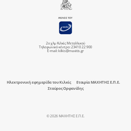
2ο χλμ Κιλκίς Μεταλλικού
Τηλεφωνικό κέντρο: 23410 22 900
E-mail:
kilkis@maxitis.gr
Ηλεκτρονική εφημερίδα του Κιλκίς
Εταιρία ΜΑΧΗΤΗΣ Ε.Π.Ε.
Σταύρος Ορφανίδης
© 2026 ΜΑΧΗΤΗΣ Ε.Π.Ε.