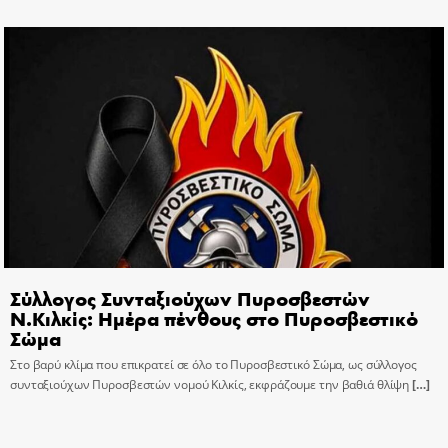
Σύλλογος Συνταξιούχων Πυροσβεστών
Ν.Κιλκίς: Ημέρα πένθους στο Πυροσβεστικό
Σώμα
Στο βαρύ κλίμα που επικρατεί σε όλο το Πυροσβεστικό Σώμα, ως σύλλογος
συνταξιούχων Πυροσβεστών νομού Κιλκίς, εκφράζουμε την βαθιά θλίψη
[…]