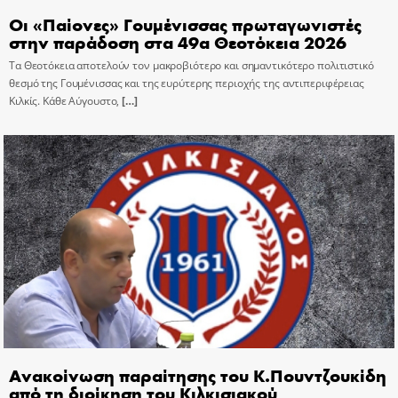
Οι «Παίονες» Γουμένισσας πρωταγωνιστές
στην παράδοση στα 49α Θεοτόκεια 2026
Τα Θεοτόκεια αποτελούν τον μακροβιότερο και σημαντικότερο πολιτιστικό
θεσμό της Γουμένισσας και της ευρύτερης περιοχής της αντιπεριφέρειας
Κιλκίς. Κάθε Αύγουστο,
[…]
Ανακοίνωση παραίτησης του Κ.Πουντζουκίδη
από τη διοίκηση του Κιλκισιακού