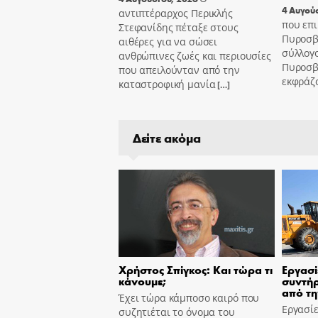
4 Αυγού
αντιπτέραρχος Περικλής
που επι
Στεφανίδης πέταξε στους
Πυροσβ
αιθέρες για να σώσει
σύλλογ
ανθρώπινες ζωές και περιουσίες
Πυροσβ
που απειλούνταν από την
εκφράζ
καταστροφική μανία
[…]
Δείτε ακόμα
Χρήστος Σπίγκος: Και τώρα τι
Εργασί
κάνουμε;
συντήρ
από τη
Έχει τώρα κάμποσο καιρό που
Εργασίε
συζητιέται το όνομα του