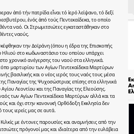
αν ἀπό τήν πατρίδα εἶναι τό ἱερό λείψανο, τό δεξί
εσβυτέρου, ἑνός ἀπό τούς Πεντεκαίδεκα, το οποίο
θέντα ναό. Οι Στρωμιτσιώτες εγκαταστάθηκαν στο
θέντες ναούς.
κέφθηκαν την Δοϊράνη (όπου η έδρα της Επισκοπής
υ Ηλιού στο κωδωναστάσιο του οποίου υπάρχει
στο χρονικό ανέγερσης του ναού στα ελληνικά.
τόπο μαρτυρίου των Αγίων Πεντεκαίδεκα Μαρτύρων
νής βασιλικής και ο νέος ιερός τους ναός τους μέσα
Ε
 της Παναγίας της Ψυχοσώστριας επίσης στα ελληνικά
An
 Αγίου Λεοντίου και της Παναγίας της Ελεούσης.
Ελ
 ναός των Αγίων Πεντεκαίδεκα Μαρτύρων αλλά και τα
ύς και όχι στην κανονική Ορθόδοξη Εκκλησία δεν
 τους ιερείς μας σε αυτά.
Κιλκίς με έντονες παρουσίες και αναμνήσεις από την
τσιώτες πρόγονοί μας και ιδιαίτερα από την ευλάβεια