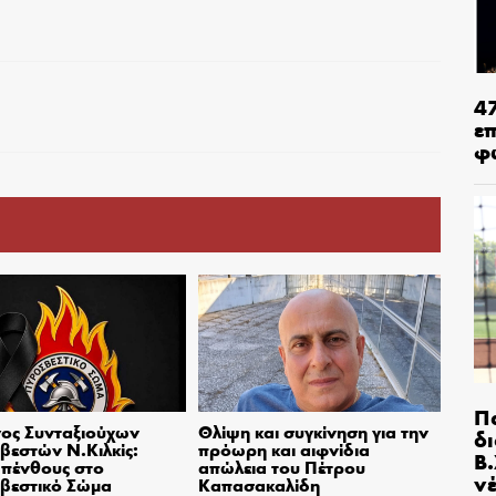
4
ε
φ
Π
ος Συνταξιούχων
Θλίψη και συγκίνηση για την
δ
εστών Ν.Κιλκίς:
πρόωρη και αιφνίδια
Β.
πένθους στο
απώλεια του Πέτρου
ν
βεστικό Σώμα
Καπασακαλίδη