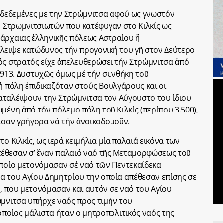
υνδεδεμένες με την Στρώμνιτσα αφού ως γνωστόν
ων Στρωμνιτσιωτών που κατέφυγαν στο Κιλκίς ως
άρχαιας ἑλληνικῆς πόλεως Αστραίου ἤ
λειψε κατώδυνος τήν προγονική του γῆ στον Δεύτερο
ός στρατός είχε ἀπελευθερώσει τήν Στρώμνιτσα ἀπό
 1913. Δυστυχῶς όμως μέ τήν συνθήκη τοῦ
ἡ πόλη ἐπιδικαζόταν στούς Βουλγάρους και οι
αταλέιψουν την Στρώμνιτσα τον Αύγουστο του ίδιου
μένη ἀπό τόν πόλεμο πόλη τοῦ Κιλκίς (περίπου 3.500),
χισαν γρήγορα νά τήν ἀνοικοδομοῦν.
ο Κιλκίς, ως ιερά κειμήλια μία παλαιά εικόνα των
έθεσαν σ’ ἕναν παλαιό ναό τῆς Μεταμορφώσεως τοῦ
οποίο μετονόμασαν σέ ναό τῶν Πεντεκαίδεκα
α του Αγίου Δημητρίου την οποία απέθεσαν επίσης σε
, που μετονόμασαν και αυτόν σε ναό του Αγίου
ώμνιτσα υπήρχε ναός προς τιμήν του
ποίος μάλιστα ήταν ο μητροπολιτικός ναός της