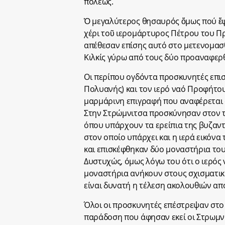
πόλεως.
Ὁ μεγαλύτερος θησαυρός ὅμως πού ἔφερ
χέρι τοῦ ιερομάρτυρος Πέτρου του Πρ
απέθεσαν επίσης αυτό στο μετενομασ
Κιλκίς γύρω από τους δύο προαναφερ
Οι περίπου ογδόντα προσκυνητές επισ
Πολυανής) και τον ιερό ναό Προφήτο
μαρμάρινη επιγραφή που αναφέρεται 
Στην Στρώμνιτσα προσκύνησαν στον 
όπου υπάρχουν τα ερείπια της βυζαντι
στον οποίο υπάρχει και η ιερά εικόνα
και επισκέφθηκαν δύο μοναστήρια του
Δυστυχώς, όμως λόγω του ότι ο ιερός
μοναστήρια ανήκουν στους σχισματικο
είναι δυνατή η τέλεση ακολουθιών από
Όλοι οι προσκυνητές επέστρεψαν στο 
παράδοση που άφησαν εκεί οι Στρωμνι