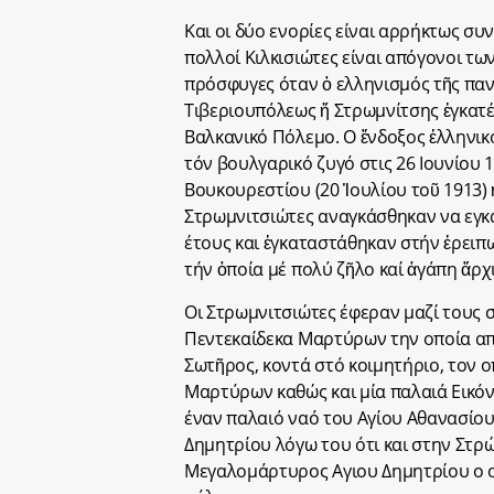
Και οι δύο ενορίες είναι αρρήκτως σ
πολλοί Κιλκισιώτες είναι απόγονοι τ
πρόσφυγες όταν ὁ ελληνισμός τῆς παν
Τιβεριουπόλεως ἤ Στρωμνίτσης ἐγκατέ
Βαλκανικό Πόλεμο. Ο ἔνδοξος ἑλληνικ
τόν βουλγαρικό ζυγό στις 26 Ιουνίου
Βουκουρεστίου (20 Ἰουλίου τοῦ 1913) 
Στρωμνιτσιώτες αναγκάσθηκαν να εγκ
έτους και ἐγκαταστάθηκαν στήν ἐρειπω
τήν ὁποία μέ πολύ ζῆλο καί ἀγάπη ἄρ
Οι Στρωμνιτσιώτες έφεραν μαζί τους στ
Πεντεκαίδεκα Μαρτύρων την οποία απ
Σωτῆρος, κοντά στό κοιμητήριο, τον 
Μαρτύρων καθώς και μία παλαιά Εικόν
έναν παλαιό ναό του Αγίου Αθανασίου
Δημητρίου λόγω του ότι και στην Στρ
Μεγαλομάρτυρος Αγιου Δημητρίου ο ο