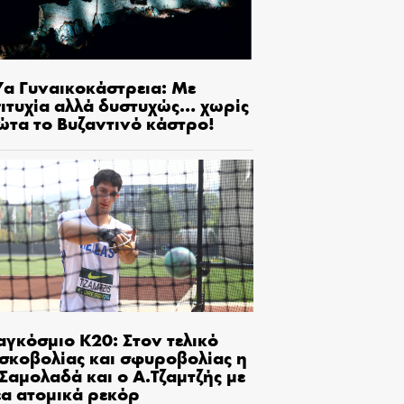
7α Γυναικοκάστρεια: Με
πιτυχία αλλά δυστυχώς… χωρίς
ώτα το Βυζαντινό κάστρο!
αγκόσμιο Κ20: Στον τελικό
ισκοβολίας και σφυροβολίας η
Σαμολαδά και ο Α.Τζαμτζής με
έα ατομικά ρεκόρ