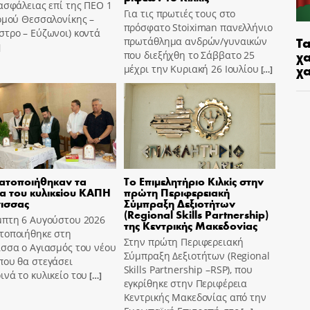
ασφάλειας επί της ΠΕΟ 1
Για τις πρωτιές τους στο
ομού Θεσσαλονίκης –
πρόσφατο Stoiximan πανελλήνιο
τρο – Εύζωνοι) κοντά
Τα
πρωτάθλημα ανδρών/γυναικών
]
χα
που διεξήχθη το Σάββατο 25
χ
μέχρι την Κυριακή 26 Ιουλίου
[…]
ατοποιήθηκαν τα
Το Επιμελητήριο Κιλκίς στην
ια του κυλικείου ΚΑΠΗ
πρώτη Περιφερειακή
ισσας
Σύμπραξη Δεξιοτήτων
(Regional Skills Partnership)
μπτη 6 Αυγούστου 2026
της Κεντρικής Μακεδονίας
τοποιήθηκε στη
Στην πρώτη Περιφερειακή
σσα ο Αγιασμός του νέου
Σύμπραξη Δεξιοτήτων (Regional
που θα στεγάσει
Skills Partnership –RSP), που
νά το κυλικείο του
[…]
εγκρίθηκε στην Περιφέρεια
Κεντρικής Μακεδονίας από την