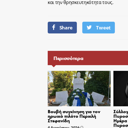
και την θρησκευτηκότητα τους.
Share
Tweet
Περισσότερα
Βουβή συγκίνηση για τον
Σύλλογ
ηρωικό πιλότο Περικλή
Πυροσβ
Στεφανίδη
Ημέρα 
Πυροσ
Ο
4 Αυγούστου, 2026