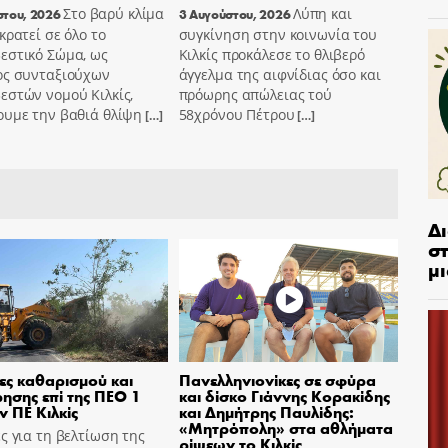
Στο βαρύ κλίμα
Λύπη και
στου, 2026
3 Αυγούστου, 2026
κρατεί σε όλο το
συγκίνηση στην κοινωνία του
εστικό Σώμα, ως
Κιλκίς προκάλεσε το θλιβερό
ος συνταξιούχων
άγγελμα της αιφνίδιας όσο και
εστών νομού Κιλκίς,
πρόωρης απώλειας τού
ουμε την βαθιά θλίψη
58χρόνου Πέτρου
[…]
[…]
Δ
στ
μι
ες καθαρισμού και
Πανελληνιονίκες σε σφύρα
ησης επί της ΠΕΟ 1
και δίσκο Γιάννης Κορακίδης
ν ΠΕ Κιλκίς
και Δημήτρης Παυλίδης:
«Μητρόπολη» στα αθλήματα
ς για τη βελτίωση της
ρίψεων το Κιλκίς