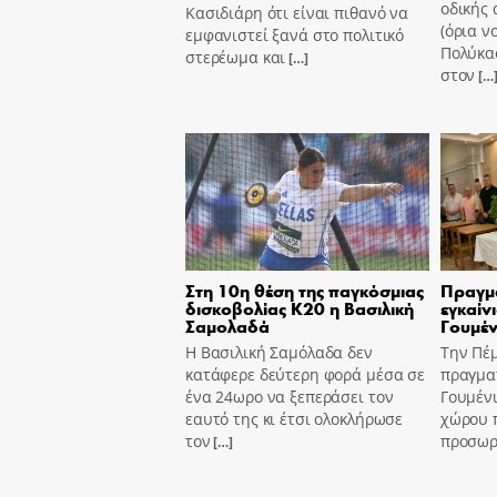
οδικής 
Κασιδιάρη ότι είναι πιθανό να
(όρια ν
εμφανιστεί ξανά στο πολιτικό
Πολύκασ
στερέωμα και
[…]
στον
[…
Στη 10η θέση της παγκόσμιας
Πραγμ
δισκοβολίας Κ20 η Βασιλική
εγκαίν
Σαμολαδά
Γουμέν
Η Βασιλική Σαμόλαδα δεν
Την Πέ
κατάφερε δεύτερη φορά μέσα σε
πραγμα
ένα 24ωρο να ξεπεράσει τον
Γουμένι
εαυτό της κι έτσι ολοκλήρωσε
χώρου 
τον
προσωρι
[…]