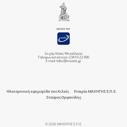
2ο χλμ Κιλκίς Μεταλλικού
Τηλεφωνικό κέντρο: 23410 22 900
E-mail:
kilkis@maxitis.gr
Ηλεκτρονική εφημερίδα του Κιλκίς
Εταιρία ΜΑΧΗΤΗΣ Ε.Π.Ε.
Σταύρος Ορφανίδης
© 2026 ΜΑΧΗΤΗΣ Ε.Π.Ε.