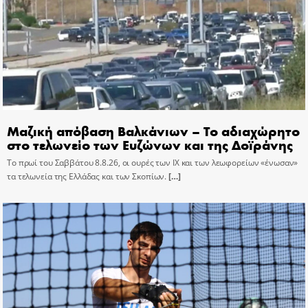
Μαζική απόβαση Βαλκάνιων – Το αδιαχώρητο
στο τελωνείο των Ευζώνων και της Δοϊράνης
Το πρωί του Σαββάτου 8.8.26, οι ουρές των ΙΧ και των λεωφορείων «ένωσαν»
τα τελωνεία της Ελλάδας και των Σκοπίων.
[…]