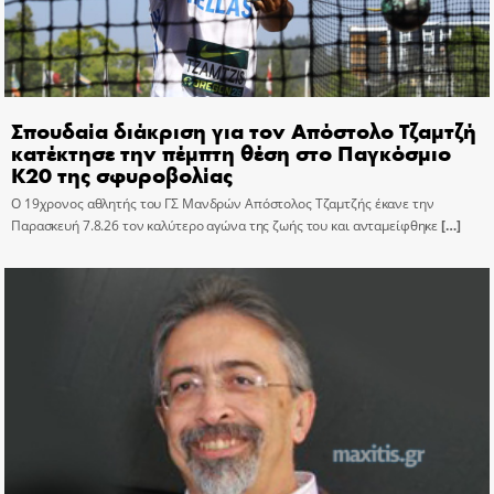
Σπουδαία διάκριση για τον Απόστολο Τζαμτζή
κατέκτησε την πέμπτη θέση στο Παγκόσμιο
Κ20 της σφυροβολίας
Ο 19χρονος αθλητής του ΓΣ Μανδρών Απόστολος Τζαμτζής έκανε την
Παρασκευή 7.8.26 τον καλύτερο αγώνα της ζωής του και ανταμείφθηκε
[…]