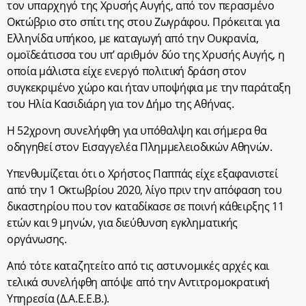
τον υπαρχηγό της Χρυσής Αυγής, από τον περασμένο
Οκτώβριο στο σπίτι της στου Ζωγράφου. Πρόκειται για
Ελληνίδα υπήκοο, με καταγωγή από την Ουκρανία,
ομοϊδεάτισσα του υπ’ αριθμόν δύο της Χρυσής Αυγής, η
οποία μάλιστα είχε ενεργό πολιτική δράση στον
συγκεκριμένο χώρο και ήταν υποψήφια με την παράταξη
του Ηλία Κασιδιάρη για τον Δήμο της Αθήνας.
Η 52χρονη συνελήφθη για υπόθαλψη και σήμερα θα
οδηγηθεί στον Εισαγγελέα Πλημμελειοδικών Αθηνών.
Υπενθυμίζεται ότι ο Χρήστος Παππάς είχε εξαφανιστεί
από την 1 Οκτωβρίου 2020, λίγο πριν την απόφαση του
δικαστηρίου που τον καταδίκασε σε ποινή κάθειρξης 11
ετών και 9 μηνών, για διεύθυνση εγκληματικής
οργάνωσης.
Από τότε καταζητείτο από τις αστυνομικές αρχές και
τελικά συνελήφθη απόψε από την Αντιτρομοκρατική
Υπηρεσία (Δ.Α.Ε.Ε.Β.).