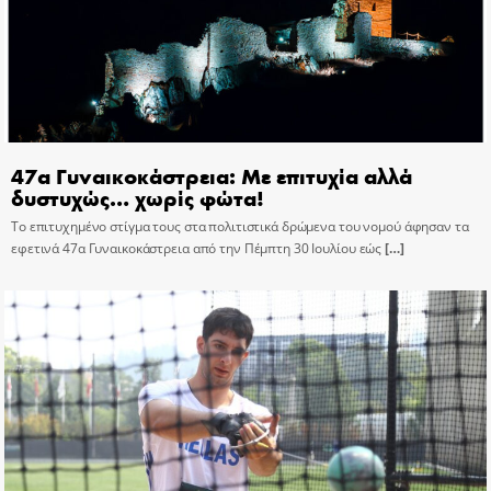
47α Γυναικοκάστρεια: Με επιτυχία αλλά
δυστυχώς… χωρίς φώτα!
Το επιτυχημένο στίγμα τους στα πολιτιστικά δρώμενα του νομού άφησαν τα
εφετινά 47α Γυναικοκάστρεια από την Πέμπτη 30 Ιουλίου εώς
[…]