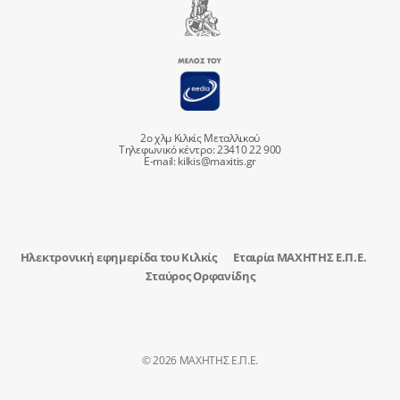
2ο χλμ Κιλκίς Μεταλλικού
Τηλεφωνικό κέντρο: 23410 22 900
E-mail:
kilkis@maxitis.gr
Ηλεκτρονική εφημερίδα του Κιλκίς
Εταιρία ΜΑΧΗΤΗΣ Ε.Π.Ε.
Σταύρος Ορφανίδης
© 2026 ΜΑΧΗΤΗΣ Ε.Π.Ε.