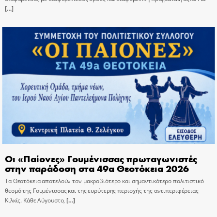
[…]
Οι «Παίονες» Γουμένισσας πρωταγωνιστές
στην παράδοση στα 49α Θεοτόκεια 2026
Τα Θεοτόκεια αποτελούν τον μακροβιότερο και σημαντικότερο πολιτιστικό
θεσμό της Γουμένισσας και της ευρύτερης περιοχής της αντιπεριφέρειας
Κιλκίς. Κάθε Αύγουστο,
[…]