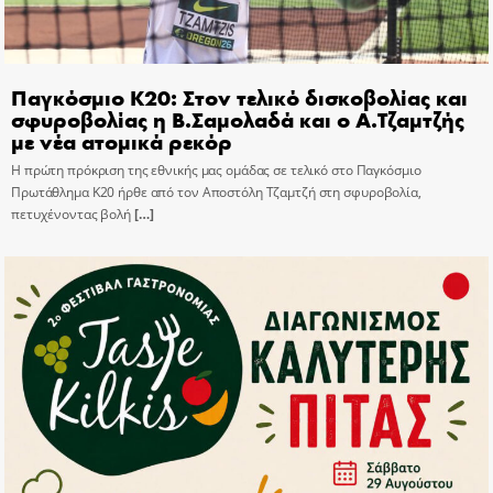
Παγκόσμιο Κ20: Στον τελικό δισκοβολίας και
σφυροβολίας η Β.Σαμολαδά και ο Α.Τζαμτζής
με νέα ατομικά ρεκόρ
Η πρώτη πρόκριση της εθνικής μας ομάδας σε τελικό στο Παγκόσμιο
Πρωτάθλημα Κ20 ήρθε από τον Αποστόλη Τζαμτζή στη σφυροβολία,
πετυχένοντας βολή
[…]