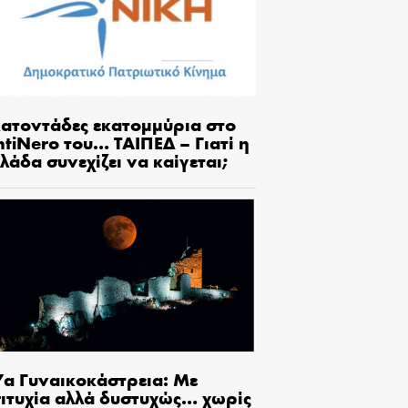
κατοντάδες εκατομμύρια στο
tiNero του… ΤΑΙΠΕΔ – Γιατί η
λάδα συνεχίζει να καίγεται;
7α Γυναικοκάστρεια: Με
πιτυχία αλλά δυστυχώς… χωρίς