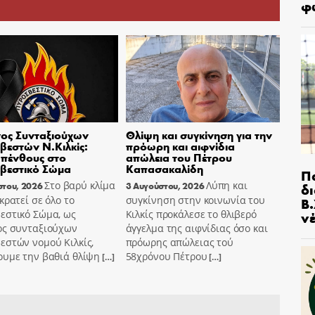
φ
ος Συνταξιούχων
Θλίψη και συγκίνηση για την
εστών Ν.Κιλκίς:
πρόωρη και αιφνίδια
πένθους στο
απώλεια του Πέτρου
βεστικό Σώμα
Καπασακαλίδη
Π
Στο βαρύ κλίμα
Λύπη και
δ
στου, 2026
3 Αυγούστου, 2026
Β.
κρατεί σε όλο το
συγκίνηση στην κοινωνία του
ν
εστικό Σώμα, ως
Κιλκίς προκάλεσε το θλιβερό
ος συνταξιούχων
άγγελμα της αιφνίδιας όσο και
εστών νομού Κιλκίς,
πρόωρης απώλειας τού
ουμε την βαθιά θλίψη
58χρόνου Πέτρου
[…]
[…]