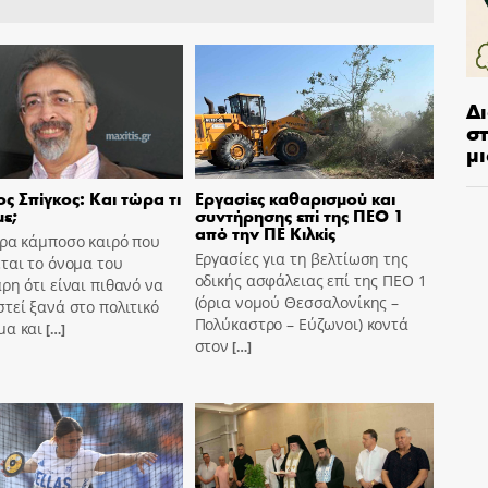
Δ
στ
μι
ς Σπίγκος: Και τώρα τι
Εργασίες καθαρισμού και
ε;
συντήρησης επί της ΠΕΟ 1
από την ΠΕ Κιλκίς
ώρα κάμποσο καιρό που
Εργασίες για τη βελτίωση της
ται το όνομα του
οδικής ασφάλειας επί της ΠΕΟ 1
ρη ότι είναι πιθανό να
(όρια νομού Θεσσαλονίκης –
τεί ξανά στο πολιτικό
Πολύκαστρο – Εύζωνοι) κοντά
μα και
[…]
στον
[…]