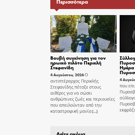
Περισσότερα
Βουβή συγκίνηση για τον
Σύλλογ
ηρωικό πιλότο Περικλή
Πυροσβ
Στεφανίδη
Ημέρα 
Πυροσ
Ο
4 Αυγούστου, 2026
4 Αυγού
αντιπτέραρχος Περικλής
που επι
Στεφανίδης πέταξε στους
Πυροσβ
αιθέρες για να σώσει
σύλλογ
ανθρώπινες ζωές και περιουσίες
Πυροσβ
που απειλούνταν από την
εκφράζ
καταστροφική μανία
[…]
Δείτε ακόμα