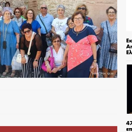
Ε
An
Ελ
4
ε