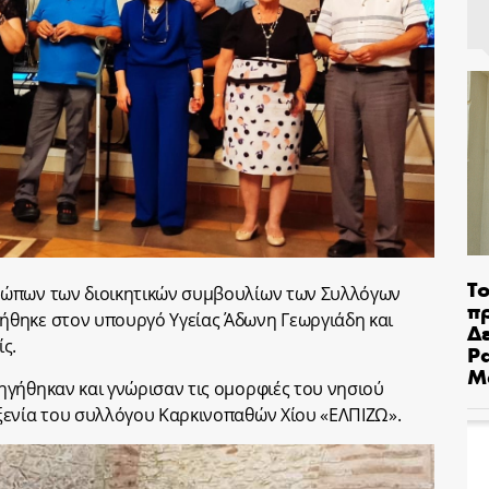
Το
σώπων των διοικητικών συμβουλίων των Συλλόγων
π
θηκε στον υπουργό Υγείας Άδωνη Γεωργιάδη και
Δε
ς.
Pa
Μ
γήθηκαν και γνώρισαν τις ομορφιές του νησιού
ξενία του συλλόγου Καρκινοπαθών Χίου «ΕΛΠΙΖΩ».