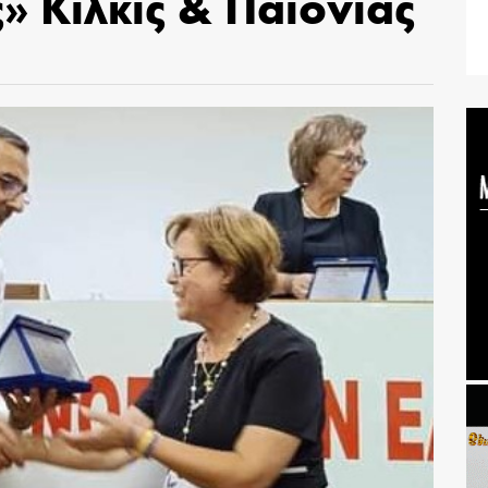
» Κιλκίς & Παιονίας