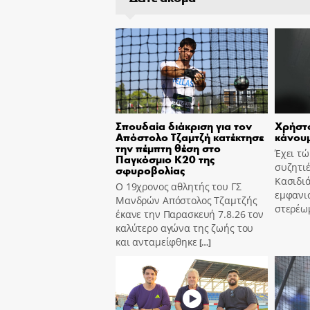
Σπουδαία διάκριση για τον
Χρήστο
Απόστολο Τζαμτζή κατέκτησε
κάνουμ
την πέμπτη θέση στο
Έχει τ
Παγκόσμιο Κ20 της
συζητιέ
σφυροβολίας
Κασιδιά
Ο 19χρονος αθλητής του ΓΣ
εμφανισ
Μανδρών Απόστολος Τζαμτζής
στερέω
έκανε την Παρασκευή 7.8.26 τον
καλύτερο αγώνα της ζωής του
και ανταμείφθηκε
[…]