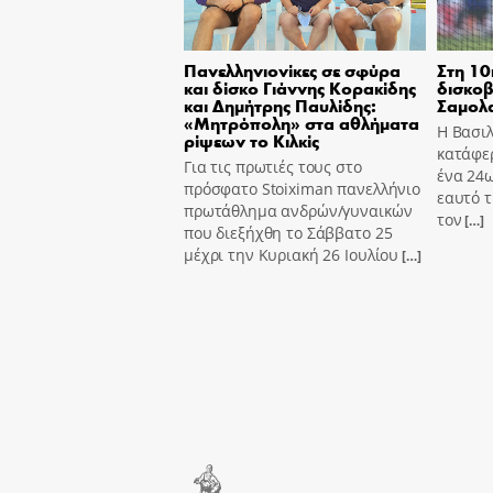
Πανελληνιονίκες σε σφύρα
Στη 10
και δίσκο Γιάννης Κορακίδης
δισκοβ
και Δημήτρης Παυλίδης:
Σαμολ
«Μητρόπολη» στα αθλήματα
Η Βασι
ρίψεων το Κιλκίς
κατάφε
Για τις πρωτιές τους στο
ένα 24ω
πρόσφατο Stoiximan πανελλήνιο
εαυτό τ
πρωτάθλημα ανδρών/γυναικών
τον
[…]
που διεξήχθη το Σάββατο 25
μέχρι την Κυριακή 26 Ιουλίου
[…]