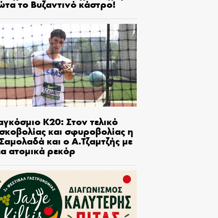
ώτα το Βυζαντινό κάστρο!
αγκόσμιο Κ20: Στον τελικό
ισκοβολίας και σφυροβολίας η
Σαμολαδά και ο Α.Τζαμτζής με
έα ατομικά ρεκόρ