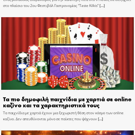
στο πλαίσιο του 2ου Φεστιβάλ Γαστρονομίας “Taste Kilkis”
[…]
Τα πιο δημοφιλή παιχνίδια με χαρτιά σε online
καζίνο και τα χαρακτηριστικά τους
Τα παιχνίδια με χαρτιά έχουν μια ξεχωριστή θέση στον κόσμο των online
καζίνο. Δεν απευθύνονται μόνο σε παίκτες που ψάχνουν
[…]