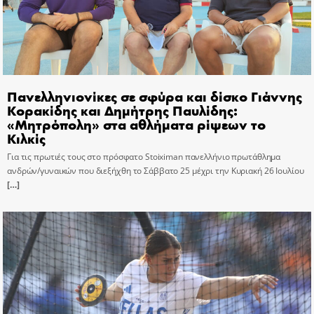
Πανελληνιονίκες σε σφύρα και δίσκο Γιάννης
Κορακίδης και Δημήτρης Παυλίδης:
«Μητρόπολη» στα αθλήματα ρίψεων το
Κιλκίς
Για τις πρωτιές τους στο πρόσφατο Stoiximan πανελλήνιο πρωτάθλημα
ανδρών/γυναικών που διεξήχθη το Σάββατο 25 μέχρι την Κυριακή 26 Ιουλίου
[…]