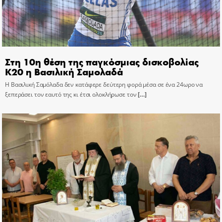
Στη 10η θέση της παγκόσμιας δισκοβολίας
Κ20 η Βασιλική Σαμολαδά
Η Βασιλική Σαμόλαδα δεν κατάφερε δεύτερη φορά μέσα σε ένα 24ωρο να
ξεπεράσει τον εαυτό της κι έτσι ολοκλήρωσε τον
[…]