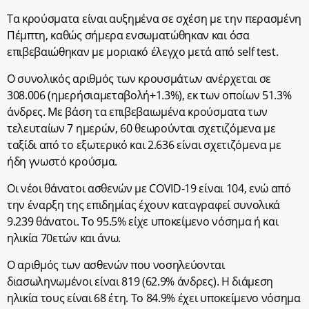
Τα κρούσματα είναι αυξημένα σε σχέση με την περασμένη
Πέμπτη, καθώς σήμερα ενσωματώθηκαν και όσα
επιβεβαιώθηκαν με μοριακό έλεγχο μετά από self test.
Ο συνολικός αριθμός των κρουσμάτων ανέρχεται σε
308.006 (ημερήσιαμεταβολή+1.3%), εκ των οποίων 51.3%
άνδρες. Με βάση τα επιβεβαιωμένα κρούσματα των
τελευταίων 7 ημερών, 60 θεωρούνται σχετιζόμενα με
ταξίδι από το εξωτερικό και 2.636 είναι σχετιζόμενα με
ήδη γνωστό κρούσμα.
Οι νέοι θάνατοι ασθενών με COVID-19 είναι 104, ενώ από
την έναρξη της επιδημίας έχουν καταγραφεί συνολικά
9.239 θάνατοι. Το 95.5% είχε υποκείμενο νόσημα ή και
ηλικία 70ετών και άνω.
Ο αριθμός των ασθενών που νοσηλεύονται
διασωληνωμένοι είναι 819 (62.9% άνδρες). Η διάμεση
ηλικία τους είναι 68 έτη. To 84.9% έχει υποκείμενο νόσημα