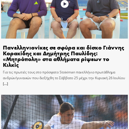
Πανελληνιονίκες σε σφύρα και δίσκο Γιάννης
Κορακίδης και Δημήτρης Παυλίδης:
«Μητρόπολη» στα αθλήματα ρίψεων το
Κιλκίς
Για τις πρωτιές τους στο πρόσφατο Stoiximan πανελλήνιο πρωτάθλημα
ανδρών/γυναικών που διεξήχθη το Σάββατο 25 μέχρι την Κυριακή 26 Ιουλίου
[…]