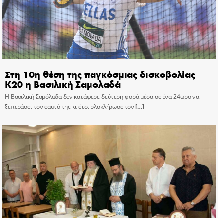
Στη 10η θέση της παγκόσμιας δισκοβολίας
Κ20 η Βασιλική Σαμολαδά
Η Βασιλική Σαμόλαδα δεν κατάφερε δεύτερη φορά μέσα σε ένα 24ωρο να
ξεπεράσει τον εαυτό της κι έτσι ολοκλήρωσε τον
[…]