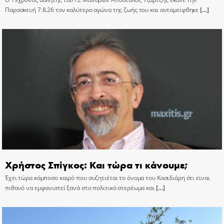
Παρασκευή 7.8.26 τον καλύτερο αγώνα της ζωής του και ανταμείφθηκε
[…]
Χρήστος Σπίγκος: Και τώρα τι κάνουμε;
Έχει τώρα κάμποσο καιρό που συζητιέται το όνομα του Κασιδιάρη ότι είναι
πιθανό να εμφανιστεί ξανά στο πολιτικό στερέωμα και
[…]