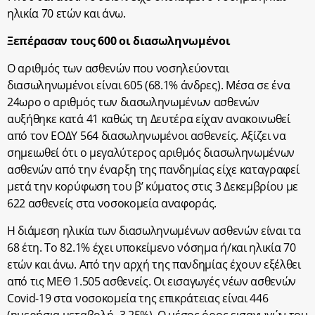
ηλικία 70 ετών και άνω.
Ξεπέρασαν τους 600 οι διασωληνωμένοι
Ο αριθμός των ασθενών που νοσηλεύονται
διασωληνωμένοι είναι 605 (68.1% άνδρες). Μέσα σε ένα
24ωρο ο αριθμός των διασωληνωμένων ασθενών
αυξήθηκε κατά 41 καθώς τη Δευτέρα είχαν ανακοινωθεί
από τον ΕΟΔΥ 564 διασωληνωμένοι ασθενείς. Αξίζει να
σημειωθεί ότι ο μεγαλύτερος αριθμός διασωληνωμένων
ασθενών από την έναρξη της πανδημίας είχε καταγραφεί
μετά την κορύφωση του β’ κύματος στις 3 Δεκεμβρίου με
622 ασθενείς στα νοσοκομεία αναφοράς.
Η διάμεση ηλικία των διασωληνωμένων ασθενών είναι τα
68 έτη. To 82.1% έχει υποκείμενο νόσημα ή/και ηλικία 70
ετών και άνω. Από την αρχή της πανδημίας έχουν εξέλθει
από τις ΜΕΘ 1.505 ασθενείς. Οι εισαγωγές νέων ασθενών
Covid-19 στα νοσοκομεία της επικράτειας είναι 446