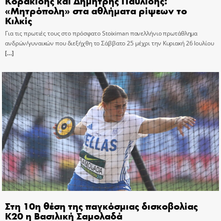
Κορακίδης και Δημήτρης Παυλίδης:
«Μητρόπολη» στα αθλήματα ρίψεων το
Κιλκίς
Για τις πρωτιές τους στο πρόσφατο Stoiximan πανελλήνιο πρωτάθλημα
ανδρών/γυναικών που διεξήχθη το Σάββατο 25 μέχρι την Κυριακή 26 Ιουλίου
[…]
Στη 10η θέση της παγκόσμιας δισκοβολίας
Κ20 η Βασιλική Σαμολαδά