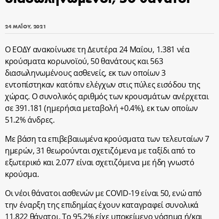
24 ΜΑΪ́ΟΥ, 2021
Ο ΕΟΔΥ ανακοίνωσε τη Δευτέρα 24 Μαΐου, 1.381 νέα
κρούσματα κορωνοϊού, 50 θανάτους και 563
διασωληνωμένους ασθενείς, εκ των οποίων 3
εντοπίστηκαν κατόπιν ελέγχων στις πύλες εισόδου της
χώρας. Ο συνολικός αριθμός των κρουσμάτων ανέρχεται
σε 391.181 (ημερήσια μεταβολή +0.4%), εκ των οποίων
51.2% άνδρες.
Με βάση τα επιβεβαιωμένα κρούσματα των τελευταίων 7
ημερών, 31 θεωρούνται σχετιζόμενα με ταξίδι από το
εξωτερικό και 2.077 είναι σχετιζόμενα με ήδη γνωστό
κρούσμα.
Οι νέοι θάνατοι ασθενών με COVID-19 είναι 50, ενώ από
την έναρξη της επιδημίας έχουν καταγραφεί συνολικά
11.822 θάνατοι. Το 95.2% είχε υποκείμενο νόσημα ή/και