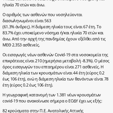
ηλικία 70 ετών και άνω.
Ο αριθμός των ασθενών που νοσηλεύονται
διασωληνωμένοι είναι 563
(61.3% άνδρες). Η διάμεση ηλικία τους είναι 67 έτη. To
83.7% έχει υποκείμενο νόσημα ή/και ηλικία 70 ετών και
άνω. Από την αρχή της πανδημίας έχουν εξέλθει από τις
ΜΕΘ 2.353 ασθενείς.
Οι εισαγωγές νέων ασθενών Covid-19 στα νοσοκομεία της
επικράτειας είναι 210 (ημερήσια μεταβολή -8.3%). Ο μέσος
όρος εισαγωγών του επταημέρου είναι 271 ασθενείς. Η
διάμεση ηλικία των κρουσμάτων είναι 44 έτη (εύρος 0.2
έως 106 έτη), ενώ η διάμεση ηλικία των θανόντων είναι 78
έτη (εύρος 0.2 έως 106 έτη).
Η γεωγραφική κατανομή των 1.381 νέων κρουσμάτων
covid-19 που ανακοίνωσε σήμερα ο ΕΟΔΥ έχει ως εξής:
82 κρούσματα στην Π.Ε. Ανατολικής Αττικής