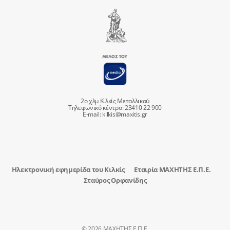
2ο χλμ Κιλκίς Μεταλλικού
Τηλεφωνικό κέντρο: 23410 22 900
E-mail:
kilkis@maxitis.gr
Ηλεκτρονική εφημερίδα του Κιλκίς
Εταιρία ΜΑΧΗΤΗΣ Ε.Π.Ε.
Σταύρος Ορφανίδης
© 2026 ΜΑΧΗΤΗΣ Ε.Π.Ε.