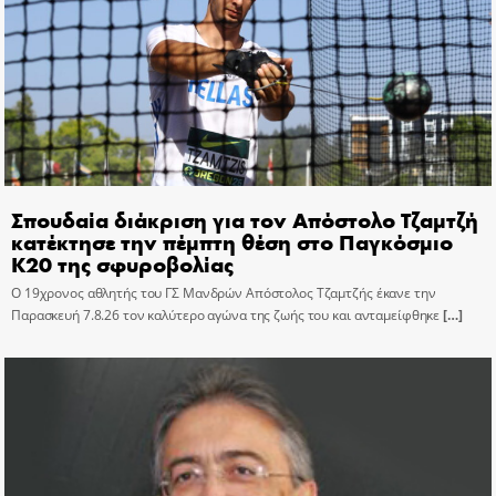
Σπουδαία διάκριση για τον Απόστολο Τζαμτζή
κατέκτησε την πέμπτη θέση στο Παγκόσμιο
Κ20 της σφυροβολίας
Ο 19χρονος αθλητής του ΓΣ Μανδρών Απόστολος Τζαμτζής έκανε την
Παρασκευή 7.8.26 τον καλύτερο αγώνα της ζωής του και ανταμείφθηκε
[…]