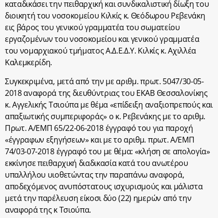
καταδικάσει την πειθαρχική και συνδικαλιστική δίωξη του
διοικητή του νοσοκομείου Κιλκίς κ. Θεόδωρου Ρεβενάκη
εις βάρος του γενικού γραμματέα του σωματείου
εργαζομένων του νοσοκομείου και γενικού γραμματέα
του νομαρχιακού τμήματος Α.Δ.Ε.Δ.Υ. Κιλκίς κ. Αχιλλέα
Καλεμκερίδη.
Συγκεκριμένα, μετά από την με αριθμ. πρωτ. 5047/30-05-
2018 αναφορά της διευθύντριας του ΕΚΑΒ Θεσσαλονίκης
κ. Αγγελικής Τσιούπα με θέμα «επίδειξη αναξιοπρεπούς και
απαξιωτικής συμπεριφοράς» ο κ. Ρεβενάκης με το αριθμ.
Πρωτ. Α/ΕΜΠ 65/22-06-2018 έγγραφό του για παροχή
«έγγραφων εξηγήσεων» και με το αριθμ. πρωτ. Α/ΕΜΠ
74/03-07-2018 έγγραφό του με θέμα: «κλήση σε απολογία»
εκκίνησε πειθαρχική διαδικασία κατά του ανωτέρου
υπαλλήλου υιοθετώντας την παραπάνω αναφορά,
αποδεχόμενος ανυπόστατους ισχυρισμούς και μάλιστα
μετά την παρέλευση είκοσι δύο (22) ημερών από την
αναφορά της κ Τσιούπα.