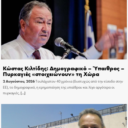
Κώστας Κιλτίδης: Δημογραφικό – Ύπαιθρος –
Πυρκαγιές «στοιχειώνουν» τη Χώρα
2 Αυγούστου, 2026
Τουλάχιστον 40 χρόνια (δυστυχώς από την είσοδο στην
ΕΕ), το δημογραφικό, η ερημοποίηση της υπαίθρου και λίγο αργότερα οι
πυρκαγιές,
[…]