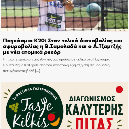
Παγκόσμιο Κ20: Στον τελικό δισκοβολίας και
σφυροβολίας η Β.Σαμολαδά και ο Α.Τζαμτζής
με νέα ατομικά ρεκόρ
Η πρώτη πρόκριση της εθνικής μας ομάδας σε τελικό στο Παγκόσμιο
Πρωτάθλημα Κ20 ήρθε από τον Αποστόλη Τζαμτζή στη σφυροβολία,
πετυχένοντας βολή
[…]