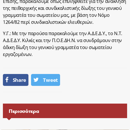
Επίσης, παρακαλούμε όπως επιληφθείτε για την ανάκληση
της πειθαρχικής και συνδικαλιστικής δίωξης του γενικού
γραμματέα του σωματείου μας, με βάση τον Νόμο
1264/82 περί συνδικαλιστικών ελευθεριών.
Υ.Γ.: Με την παρούσα παρακαλούμε την Α.Δ.Ε.Δ.Υ., το Ν.Τ.
Α.Δ.Ε.Δ.Υ. Κιλκίς και την Π.Ο.Ε.ΔΗ.Ν. να συνδράμουν στην
άδικη δίωξη του γενικού γραμματέα του σωματείου
εργαζομένων.
Share
Tweet
Περισσότερα