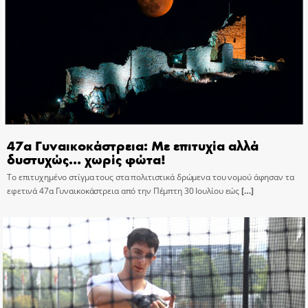
47α Γυναικοκάστρεια: Με επιτυχία αλλά
δυστυχώς… χωρίς φώτα!
Το επιτυχημένο στίγμα τους στα πολιτιστικά δρώμενα του νομού άφησαν τα
εφετινά 47α Γυναικοκάστρεια από την Πέμπτη 30 Ιουλίου εώς
[…]