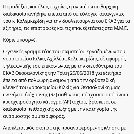
Παραδόξως και όλως τυχαίως η ανωτέρω πειθαρχική
διαδικασία κινήθηκε έπειτα από τις εύλογες καταγγελίες
του κ. Καλεμκερίδη για την δυσλειτουργία του ΕΚΑΒ για τα
εξιτήρια, τις επιστροφές και τις επανεξετάσεις στα Μ.Μ.Ε.
Κύριε υπουργέ,
Ο γενικός γραμματέας του σωματείου εργαζομένων του
νοσοκομείου Κιλκίς Αχιλλέας Καλεμκερίδης, εξ αφορμής
τηλεφωνικής του επικοινωνίας με την διευθύντρια του
ΕΚΑΒ Θεσσαλονίκης την Τρίτη 29/05/2018 για εξιτήριο
έπειτα από πολύωρη αναμονή από την ορθοπεδική
κλινική του νοσοκομείου Κιλκίς για Θεσσαλονίκη μιας
ενενήντα-διάχρονης (92) ασθενούς, πάσχουσα από άνοια
και αχειρούργητο κάταγμα (ΑΡ) ισχίου, βρίσκεται σε
διαδικασία πειθαρχικής δίωξης με την κατηγορία της
ανάρμοστης συμπεριφοράς.
Αποκλειστικός σκοπός της προαναφερόμενης κλήσης με