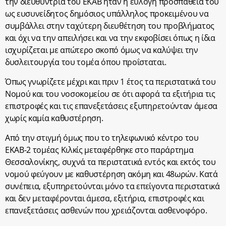
την διευθύντρια του ΕΚΑΒ ήταν η εύλογη προσπάθειά του
ως ευσυνείδητος δημόσιος υπάλληλος προκειμένου να
συμβάλλει στην ταχύτερη διευθέτηση του προβλήματος
και όχι να την απειλήσει και να την εκφοβίσει όπως η ίδια
ισχυρίζεται με απώτερο σκοπό όμως να καλύψει την
δυσλειτουργία του τομέα όπου προΐσταται.
Όπως γνωρίζετε μέχρι και πριν 1 έτος τα περιστατικά του
Νομού και του νοσοκομείου σε ότι αφορά τα εξιτήρια τις
επιστροφές και τις επανεξετάσεις εξυπηρετούνταν άμεσα
χωρίς καμία καθυστέρηση.
Από την στιγμή όμως που το τηλεφωνικό κέντρο του
ΕΚΑΒ-2 τομέας Κιλκίς μεταφέρθηκε στο παράρτημα
Θεσσαλονίκης, συχνά τα περιστατικά εντός και εκτός του
νομού φεύγουν με καθυστέρηση ακόμη και 48ωρών. Κατά
συνέπεια, εξυπηρετούνται μόνο τα επείγοντα περιστατικά
και δεν μεταφέρονται άμεσα, εξιτήρια, επιστροφές και
επανεξετάσεις ασθενών που χρειάζονται ασθενοφόρο.