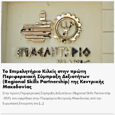
Το Επιμελητήριο Κιλκίς στην πρώτη
Περιφερειακή Σύμπραξη Δεξιοτήτων
(Regional Skills Partnership) της Κεντρικής
Μακεδονίας
Στην πρώτη Περιφερειακή Σύμπραξη Δεξιοτήτων (Regional Skills Partnership
–RSP), που εγκρίθηκε στην Περιφέρεια Κεντρικής Μακεδονίας από την
Ευρωπαϊκή Επιτροπή στο
[…]