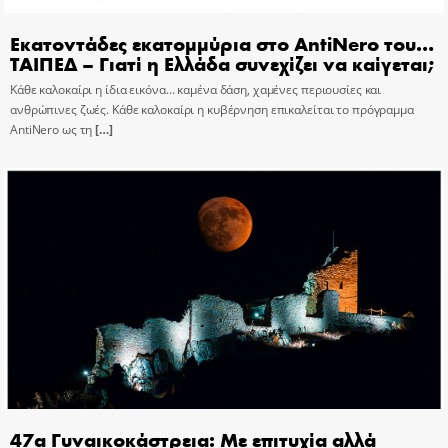
Εκατοντάδες εκατομμύρια στο AntiNero του…
ΤΑΙΠΕΔ – Γιατί η Ελλάδα συνεχίζει να καίγεται;
Κάθε καλοκαίρι η ίδια εικόνα… καμένα δάση, χαμένες περιουσίες και
ανθρώπινες ζωές. Κάθε καλοκαίρι η κυβέρνηση επικαλείται το πρόγραμμα
AntiNero ως τη
[…]
47α Γυναικοκάστρεια: Με επιτυχία αλλά