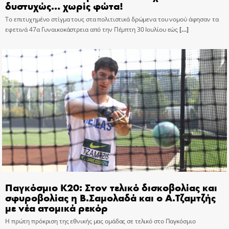
δυστυχώς… χωρίς φώτα!
Το επιτυχημένο στίγμα τους στα πολιτιστικά δρώμενα του νομού άφησαν τα
εφετινά 47α Γυναικοκάστρεια από την Πέμπτη 30 Ιουλίου εώς
[…]
Παγκόσμιο Κ20: Στον τελικό δισκοβολίας και
σφυροβολίας η Β.Σαμολαδά και ο Α.Τζαμτζής
με νέα ατομικά ρεκόρ
Η πρώτη πρόκριση της εθνικής μας ομάδας σε τελικό στο Παγκόσμιο