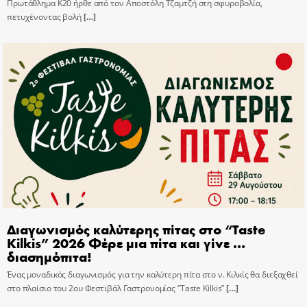
Πρωτάθλημα Κ20 ήρθε από τον Αποστόλη Τζαμτζή στη σφυροβολία,
πετυχένοντας βολή
[…]
Διαγωνισμός καλύτερης πίτας στο “Taste
Kilkis” 2026 Φέρε μια πίτα και γίνε …
διασημόπιτα!
Ένας μοναδικός διαγωνισμός για την καλύτερη πίτα στο ν. Κιλκίς θα διεξαχθεί
στο πλαίσιο του 2ου Φεστιβάλ Γαστρονομίας “Taste Kilkis”
[…]