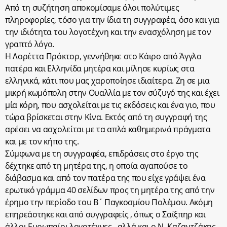
Από τη συζήτηση αποκομίσαμε όλοι πολύτιμες
πληροφορίες, τόσο για την ίδια τη συγγραφέα, όσο και για
την ιδιότητα του λογοτέχνη και την ενασχόληση με τον
γραπτό λόγο.
Η Λορέττα Πρόκτορ, γεννήθηκε στο Κάιρο από Άγγλο
πατέρα και Ελληνίδα μητέρα και μίλησε κυρίως στα
ελληνικά, κάτι που μας χαροποίησε ιδιαίτερα. Ζη σε μια
μικρή κωμόπολη στην Ουαλλία με τον σύζυγό της και έχει
μία κόρη, που ασχολείται με τις εκδόσεις και ένα γιο, που
τώρα βρίσκεται στην Κίνα. Εκτός από τη συγγραφή της
αρέσει να ασχολείται με τα απλά καθημερινά πράγματα
και με τον κήπο της.
Σύμφωνα με τη συγγραφέα, επιδράσεις στο έργο της
δέχτηκε από τη μητέρα της, η οποία αγαπούσε το
διάβασμα και από τον πατέρα της που είχε γράψει ένα
ερωτικό γράμμα 40 σελίδων προς τη μητέρα της από την
έρημο την περίοδο του Β΄ Παγκοσμίου Πολέμου. Ακόμη
επηρεάστηκε και από συγγραφείς , όπως ο Σαίξπηρ και
άλλοι Ευρωπαίοι λογοτέχνες , αλλά και ο Ν. Καζαντζάκης,