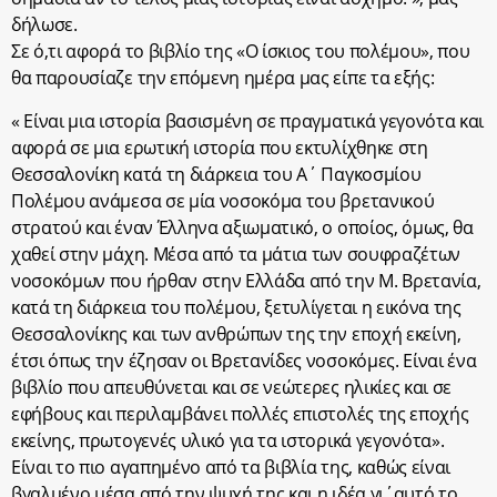
δήλωσε.
Σε ό,τι αφορά το βιβλίο της «Ο ίσκιος του πολέμου», που
θα παρουσίαζε την επόμενη ημέρα μας είπε τα εξής:
« Είναι μια ιστορία βασισμένη σε πραγματικά γεγονότα και
αφορά σε μια ερωτική ιστορία που εκτυλίχθηκε στη
Θεσσαλονίκη κατά τη διάρκεια του Α΄ Παγκοσμίου
Πολέμου ανάμεσα σε μία νοσοκόμα του βρετανικού
στρατού και έναν Έλληνα αξιωματικό, ο οποίος, όμως, θα
χαθεί στην μάχη. Μέσα από τα μάτια των σουφραζέτων
νοσοκόμων που ήρθαν στην Ελλάδα από την Μ. Βρετανία,
κατά τη διάρκεια του πολέμου, ξετυλίγεται η εικόνα της
Θεσσαλονίκης και των ανθρώπων της την εποχή εκείνη,
έτσι όπως την έζησαν οι Βρετανίδες νοσοκόμες. Είναι ένα
βιβλίο που απευθύνεται και σε νεώτερες ηλικίες και σε
εφήβους και περιλαμβάνει πολλές επιστολές της εποχής
εκείνης, πρωτογενές υλικό για τα ιστορικά γεγονότα».
Είναι το πιο αγαπημένο από τα βιβλία της, καθώς είναι
βγαλμένο μέσα από την ψυχή της και η ιδέα γι΄αυτό το