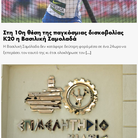
Στη 10η θέση της παγκόσμιας δισκοβολίας
Κ20 η Βασιλική Σαμολαδά
Η Βασιλική Σαμόλαδα δεν κατάφερε δεύτερη φορά μέσα σε ένα 24ωρο να
ξεπεράσει τον εαυτό της κι έτσι ολοκλήρωσε τον
[…]