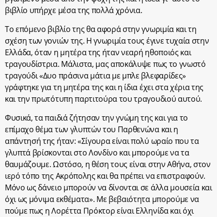
βιβλίο υπήρχε μέσα της πολλά χρόνια.
Το επόμενο βιβλίο της θα αφορά στην γνωριμία και τη
σχέση των γονιών της. Η γνωριμία τους έγινε τυχαία στην
Ελλάδα, όταν η μητέρα της ήταν νεαρή ηθοποιός και
τραγουδίστρια. Μάλιστα, μας αποκάλυψε πως το γνωστό
τραγούδι «Δυο πράσινα μάτια με μπλε βλεφαρίδες»
γράφτηκε για τη μητέρα της και η ίδια έχει στα χέρια της
και την πρωτότυπη παρτιτούρα του τραγουδιού αυτού.
Φυσικά, τα παιδιά ζήτησαν την γνώμη της και για το
επίμαχο θέμα των γλυπτών του Παρθενώνα και η
απάντησή της ήταν: «Σίγουρα είναι πολύ ωραίο που τα
γλυπτά βρίσκονται στο Λονδίνο και μπορούμε να τα
θαυμάζουμε. Ωστόσο, η θέση τους είναι στην Αθήνα, στον
ιερό τόπο της Ακρόπολης και θα πρέπει να επιστραφούν.
Μόνο ως δάνειο μπορούν να δίνονται σε άλλα μουσεία και
όχι ως μόνιμα εκθέματα». Με βεβαιότητα μπορούμε να
πούμε πως η Λορέττα Πρόκτορ είναι Ελληνίδα και όχι