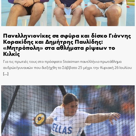
Πανελληνιονίκες σε σφύρα και δίσκο Γιάννης
Κορακίδης και Δημήτρης Παυλίδης:
«Μητρόπολη» στα αθλήματα ρίψεων το
Κιλκίς
Για τις πρωτιές τους στο πρόσφατο Stoiximan πανελλήνιο πρωτάθλημα
ανδρών/γυναικών που διεξήχθη το Σάββατο 25 μέχρι την Κυριακή 26 Ιουλίου
[…]