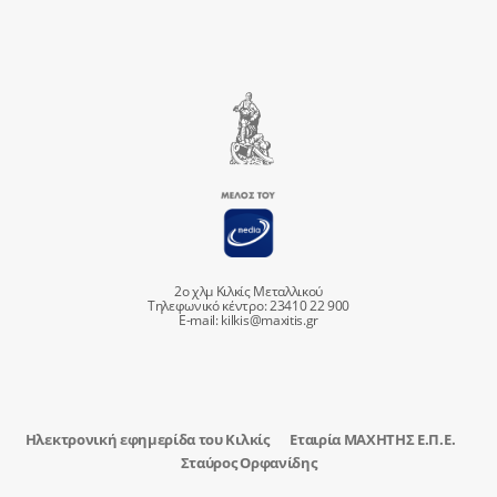
2ο χλμ Κιλκίς Μεταλλικού
Τηλεφωνικό κέντρο: 23410 22 900
E-mail:
kilkis@maxitis.gr
Ηλεκτρονική εφημερίδα του Κιλκίς
Εταιρία ΜΑΧΗΤΗΣ Ε.Π.Ε.
Σταύρος Ορφανίδης