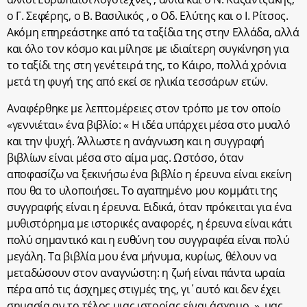
ο Γ. Σεφέρης, ο Β. Βασιλικός , ο Οδ. Ελύτης και ο Ι. Ρίτσος.
Ακόμη επηρεάστηκε από τα ταξίδια της στην Ελλάδα, αλλά
και όλο τον κόσμο και μίλησε με ιδιαίτερη συγκίνηση για
το ταξίδι της στη γενέτειρά της, το Κάιρο, πολλά χρόνια
μετά τη φυγή της από εκεί σε ηλικία τεσσάρων ετών.
Αναφέρθηκε με λεπτομέρειες στον τρόπο με τον οποίο
«γεννιέται» ένα βιβλίο: « Η ιδέα υπάρχει μέσα στο μυαλό
και την ψυχή. Άλλωστε η ανάγνωση και η συγγραφή
βιβλίων είναι μέσα στο αίμα μας. Ωστόσο, όταν
αποφασίζω να ξεκινήσω ένα βιβλίο η έρευνα είναι εκείνη
που θα το υλοποιήσει. Το αγαπημένο μου κομμάτι της
συγγραφής είναι η έρευνα. Ειδικά, όταν πρόκειται για ένα
μυθιστόρημα με ιστορικές αναφορές, η έρευνα είναι κάτι
πολύ σημαντικό και η ευθύνη του συγγραφέα είναι πολύ
μεγάλη. Τα βιβλία μου ένα μήνυμα, κυρίως, θέλουν να
μεταδώσουν στον αναγνώστη: η ζωή είναι πάντα ωραία
πέρα από τις άσχημες στιγμές της, γι΄αυτό και δεν έχει
σημασία αν το τέλος μιας ιστορίας είναι άσχημο. », μας