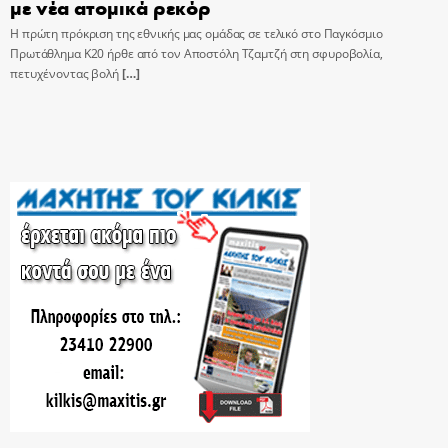
με νέα ατομικά ρεκόρ
Η πρώτη πρόκριση της εθνικής μας ομάδας σε τελικό στο Παγκόσμιο
Πρωτάθλημα Κ20 ήρθε από τον Αποστόλη Τζαμτζή στη σφυροβολία,
πετυχένοντας βολή
[…]