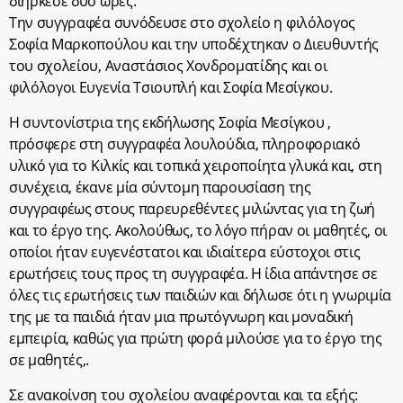
διήρκεσε δύο ώρες.
Την συγγραφέα συνόδευσε στο σχολείο η φιλόλογος
Σοφία Μαρκοπούλου και την υποδέχτηκαν ο Διευθυντής
του σχολείου, Αναστάσιος Χονδροματίδης και οι
φιλόλογοι Ευγενία Τσιουπλή και Σοφία Μεσίγκου.
Η συντονίστρια της εκδήλωσης Σοφία Μεσίγκου ,
πρόσφερε στη συγγραφέα λουλούδια, πληροφοριακό
υλικό για το Κιλκίς και τοπικά χειροποίητα γλυκά και, στη
συνέχεια, έκανε μία σύντομη παρουσίαση της
συγγραφέως στους παρευρεθέντες μιλώντας για τη ζωή
και το έργο της. Ακολούθως, το λόγο πήραν οι μαθητές, οι
οποίοι ήταν ευγενέστατοι και ιδιαίτερα εύστοχοι στις
ερωτήσεις τους προς τη συγγραφέα. Η ίδια απάντησε σε
όλες τις ερωτήσεις των παιδιών και δήλωσε ότι η γνωριμία
της με τα παιδιά ήταν μια πρωτόγνωρη και μοναδική
εμπειρία, καθώς για πρώτη φορά μιλούσε για το έργο της
σε μαθητές,.
Σε ανακοίνση του σχολείου αναφέρονται και τα εξής: