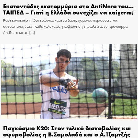
Εκατοντάδες εκατομμύρια στο AntiNero του…
ΤΑΙΠΕΔ – Γιατί η Ελλάδα συνεχίζει να καίγεται;
Κάθε καλοκαίρι η ίδια εικόνα… καμένα δάση, χαμένες περιουσίες και
ανθρώπινες ζωές. Κάθε καλοκαίρι η κυβέρνηση επικαλείται το πρόγραμμα
AntiNero ως τη
[…]
Παγκόσμιο Κ20: Στον τελικό δισκοβολίας και
σφυροβολίας η Β.Σαμολαδά και ο Α.Τζαμτζής