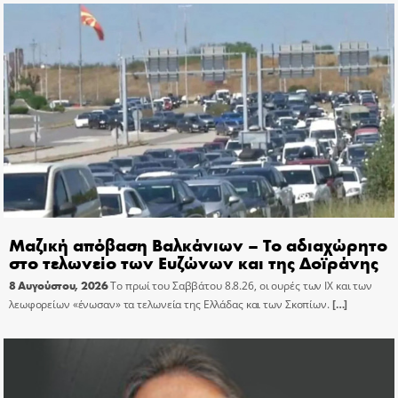
Μαζική απόβαση Βαλκάνιων – Το αδιαχώρητο
στο τελωνείο των Ευζώνων και της Δοϊράνης
8 Αυγούστου, 2026
Το πρωί του Σαββάτου 8.8.26, οι ουρές των ΙΧ και των
λεωφορείων «ένωσαν» τα τελωνεία της Ελλάδας και των Σκοπίων.
[…]