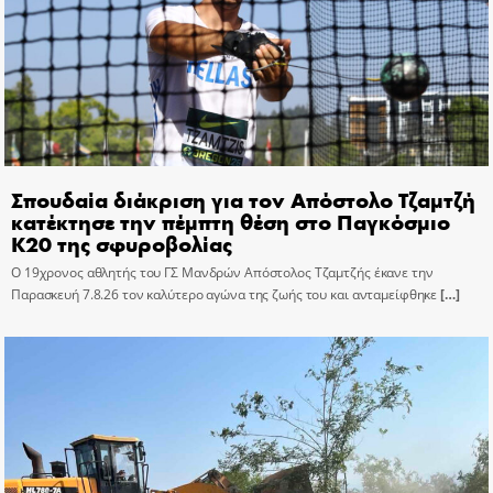
Σπουδαία διάκριση για τον Απόστολο Τζαμτζή
κατέκτησε την πέμπτη θέση στο Παγκόσμιο
Κ20 της σφυροβολίας
Ο 19χρονος αθλητής του ΓΣ Μανδρών Απόστολος Τζαμτζής έκανε την
Παρασκευή 7.8.26 τον καλύτερο αγώνα της ζωής του και ανταμείφθηκε
[…]