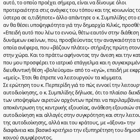
αυτό, το οποίο προέχει σήμερα, είναι να δίνουμε όλοι
προτεραιότητα στις ανάγκες του τόπου και της κοινωνίας τ
ύστερα σε ο,τιδήποτε» άλλο απάντησε ο κ. Συμπιλίδης στο
αν θα θέσει υποψηφιότητα γιά την δημαρχία Κιλκίς, προσθέ
«Επειδή αυτό που λέω το εννοώ, θέτω εαυτόν στην διάθεση
δυνάμεων εκείνων, που, προσβεύοντας την αναγκαιότητα τ
οποία ανέφερα, που «βάζουν πλάτες» στήριξης πρώτη στον
στην χώρα. Και το πράττω αφήνοντας την άνεση και την κα
που μου προσφέρει το ιατρικό επάγγελμα και η συγκεκριμέ
διευθυντική θέση «βολεύομαι» από το «εγώ», επειδή με εκφρ
«εμείς». Έτσι θα έπρεπε να λειτουργούν τα κόμματα.
Σε ερώτηση του κ. Περπερίδη γιά το πώς εννοεί την λειτουρ
αυτοδιοίκησης, ο κ. Συμπιλίδης δήλωσε, ότι το πλαίσιο διεκ
των υποψηφίων αιρετών αρχόντων πρέπει να περιλαμβάνε
αποκέντρωση της κεντρικής εξουσίας, ανάθεση εξουσιών σ
αυτοδιοίκηση και αλλαγές στην συγκρότηση και στην λειτο
της αυτοδιοίκησης, αλλά και του κράτους, με «άξονα» την
διαφάνεια και βασικό κριτήριο την εξυπηρέτηση του δημοσ
κοινού συμφέροντος.