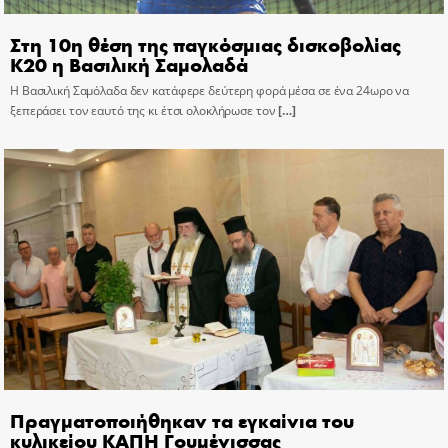
Στη 10η θέση της παγκόσμιας δισκοβολίας
Κ20 η Βασιλική Σαμολαδά
Η Βασιλική Σαμόλαδα δεν κατάφερε δεύτερη φορά μέσα σε ένα 24ωρο να
ξεπεράσει τον εαυτό της κι έτσι ολοκλήρωσε τον
[…]
Πραγματοποιήθηκαν τα εγκαίνια του
κυλικείου ΚΑΠΗ Γουμένισσας