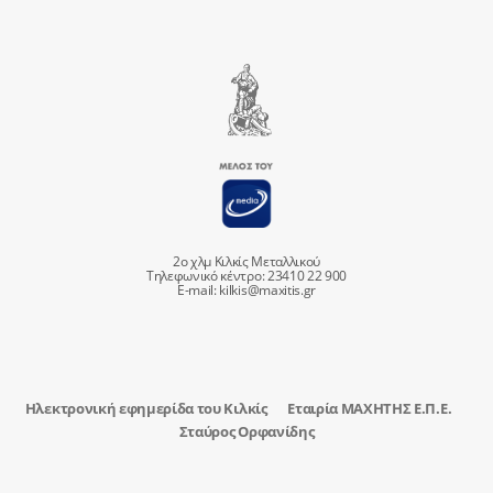
2ο χλμ Κιλκίς Μεταλλικού
Τηλεφωνικό κέντρο: 23410 22 900
E-mail:
kilkis@maxitis.gr
Ηλεκτρονική εφημερίδα του Κιλκίς
Εταιρία ΜΑΧΗΤΗΣ Ε.Π.Ε.
Σταύρος Ορφανίδης