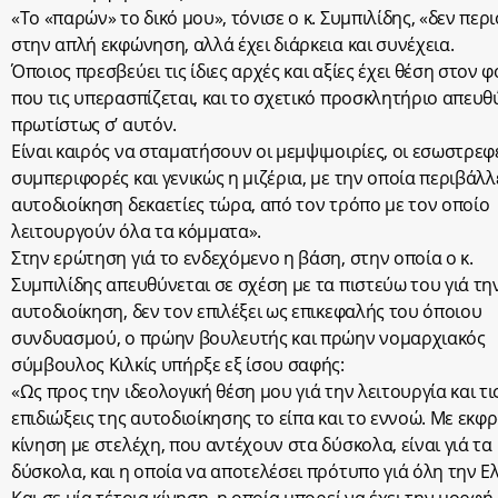
«Το «παρών» το δικό μου», τόνισε ο κ. Συμπιλίδης, «δεν περι
στην απλή εκφώνηση, αλλά έχει διάρκεια και συνέχεια.
Όποιος πρεσβεύει τις ίδιες αρχές και αξίες έχει θέση στον 
που τις υπερασπίζεται, και το σχετικό προσκλητήριο απευθ
πρωτίστως σ’ αυτόν.
Είναι καιρός να σταματήσουν οι μεμψιμοιρίες, οι εσωστρεφ
συμπεριφορές και γενικώς η μιζέρια, με την οποία περιβάλλ
αυτοδιοίκηση δεκαετίες τώρα, από τον τρόπο με τον οποίο
λειτουργούν όλα τα κόμματα».
Στην ερώτηση γιά το ενδεχόμενο η βάση, στην οποία ο κ.
Συμπιλίδης απευθύνεται σε σχέση με τα πιστεύω του γιά τη
αυτοδιοίκηση, δεν τον επιλέξει ως επικεφαλής του όποιου
συνδυασμού, ο πρώην βουλευτής και πρώην νομαρχιακός
σύμβουλος Κιλκίς υπήρξε εξ ίσου σαφής:
«Ως προς την ιδεολογική θέση μου γιά την λειτουργία και τι
επιδιώξεις της αυτοδιοίκησης το είπα και το εννοώ. Με εκφρ
κίνηση με στελέχη, που αντέχουν στα δύσκολα, είναι γιά τα
δύσκολα, και η οποία να αποτελέσει πρότυπο γιά όλη την Ε