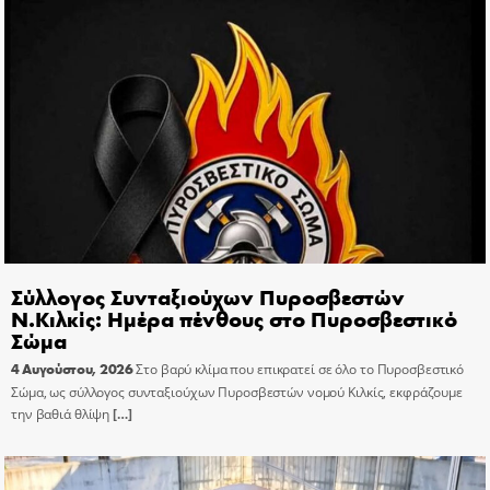
Σύλλογος Συνταξιούχων Πυροσβεστών
Ν.Κιλκίς: Ημέρα πένθους στο Πυροσβεστικό
Σώμα
4 Αυγούστου, 2026
Στο βαρύ κλίμα που επικρατεί σε όλο το Πυροσβεστικό
Σώμα, ως σύλλογος συνταξιούχων Πυροσβεστών νομού Κιλκίς, εκφράζουμε
την βαθιά θλίψη
[…]