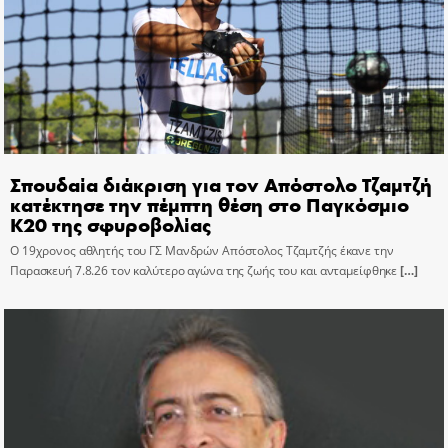
Σπουδαία διάκριση για τον Απόστολο Τζαμτζή
κατέκτησε την πέμπτη θέση στο Παγκόσμιο
Κ20 της σφυροβολίας
Ο 19χρονος αθλητής του ΓΣ Μανδρών Απόστολος Τζαμτζής έκανε την
Παρασκευή 7.8.26 τον καλύτερο αγώνα της ζωής του και ανταμείφθηκε
[…]