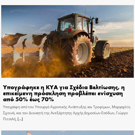
Υπογράφηκε η ΚΥΑ για Σχέδια Βελτίωσης, η
επικείμενη πρόσκληση προβλέπει ενίσχυση
από 50% έως 70%
Υπεγράφη από τον Υπουργό Αγροτικής Ανάπτυξης και Τροφίμων, Μαργαρίτη
Σχοινά, και τον Διοικητή της Ανεξάρτητης Αρχής Δημοσίων Εσόδων, Γιώργο
Πιτσιλή,
[…]