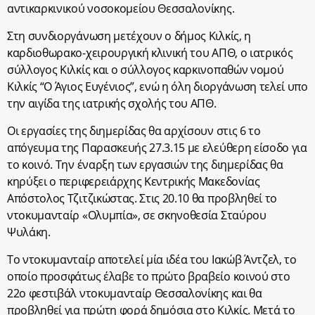
αντικαρκινικού νοσοκομείου Θεσσαλονίκης.
Στη συνδιοργάνωση μετέχουν ο δήμος Κιλκίς, η
καρδιοθωρακο-χειρουργική κλινική του ΑΠΘ, ο ιατρικός
σύλλογος Κιλκίς και ο σύλλογος καρκινοπαθών νομού
Κιλκίς “Ο Άγιος Ευγένιος”, ενώ η όλη διοργάνωση τελεί υπο
την αιγίδα της ιατρικής σχολής του ΑΠΘ.
Οι εργασίες της διημερίδας θα αρχίσουν στις 6 το
απόγευμα της Παρασκευής 27.3.15 με ελεύθερη είσοδο για
το κοινό. Την έναρξη των εργασιών της διημερίδας θα
κηρύξει ο περιφερειάρχης Κεντρικής Μακεδονίας
Απόστολος Τζιτζικώστας. Στις 20.10 θα προβληθεί το
ντοκυμανταίρ «Ολυμπία», σε σκηνοθεσία Σταύρου
Ψυλάκη.
Το ντοκυμανταίρ αποτελεί μία ιδέα του Ιακώβ Άντζελ, το
οποίο προσφάτως έλαβε το πρώτο βραβείο κοινού στο
22ο φεστιβάλ ντοκυμανταίρ Θεσσαλονίκης και θα
προβληθεί για πρώτη φορά δημόσια στο Κιλκίς. Μετά το