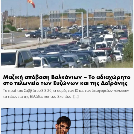
Μαζική απόβαση Βαλκάνιων – Το αδιαχώρητο
στο τελωνείο των Ευζώνων και της Δοϊράνης
Το πρωί του Σαββάτου 8.8.26, οι ουρές των ΙΧ και των λεωφορείων «ένωσαν»
τα τελωνεία της Ελλάδας και των Σκοπίων.
[…]