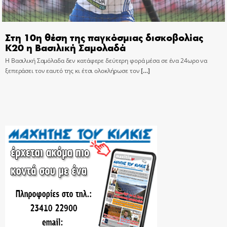
Στη 10η θέση της παγκόσμιας δισκοβολίας
Κ20 η Βασιλική Σαμολαδά
Η Βασιλική Σαμόλαδα δεν κατάφερε δεύτερη φορά μέσα σε ένα 24ωρο να
ξεπεράσει τον εαυτό της κι έτσι ολοκλήρωσε τον
[…]