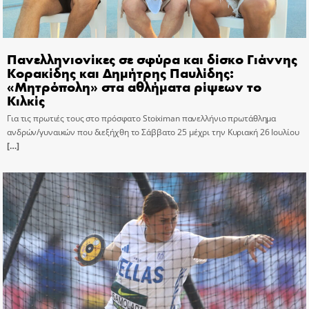
Πανελληνιονίκες σε σφύρα και δίσκο Γιάννης
Κορακίδης και Δημήτρης Παυλίδης:
«Μητρόπολη» στα αθλήματα ρίψεων το
Κιλκίς
Για τις πρωτιές τους στο πρόσφατο Stoiximan πανελλήνιο πρωτάθλημα
ανδρών/γυναικών που διεξήχθη το Σάββατο 25 μέχρι την Κυριακή 26 Ιουλίου
[…]