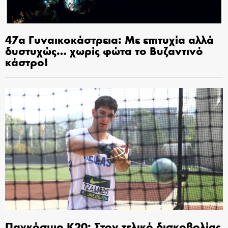
47α Γυναικοκάστρεια: Με επιτυχία αλλά
δυστυχώς… χωρίς φώτα το Βυζαντινό
κάστρο!
Παγκόσμιο Κ20: Στον τελικό δισκοβολίας