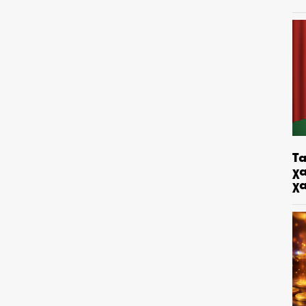
Τα
χα
χ