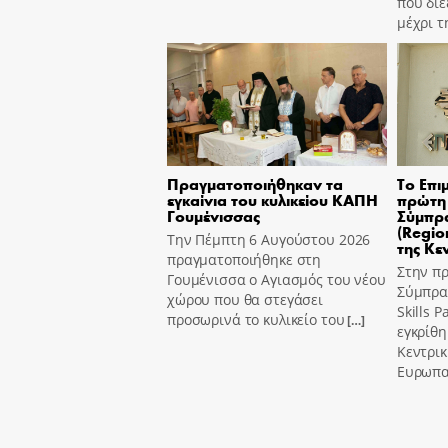
που διε
μέχρι τ
Πραγματοποιήθηκαν τα
Το Επι
εγκαίνια του κυλικείου ΚΑΠΗ
πρώτη 
Γουμένισσας
Σύμπρα
(Region
Την Πέμπτη 6 Αυγούστου 2026
της Κε
πραγματοποιήθηκε στη
Στην π
Γουμένισσα ο Αγιασμός του νέου
Σύμπραξ
χώρου που θα στεγάσει
Skills 
προσωρινά το κυλικείο του
[…]
εγκρίθη
Κεντρι
Ευρωπα