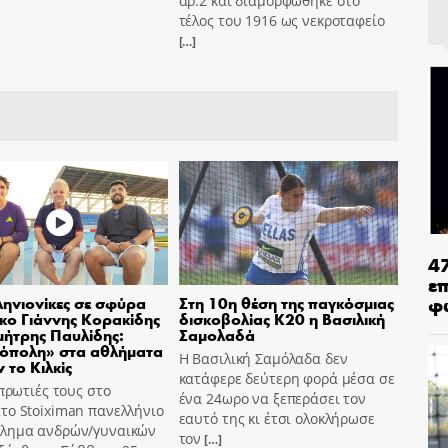
αρ.2 και διαμορφώθηκε στο
τέλος του 1916 ως νεκροταφείο
[…]
4
ε
φ
ηνιονίκες σε σφύρα
Στη 10η θέση της παγκόσμιας
σκο Γιάννης Κορακίδης
δισκοβολίας Κ20 η Βασιλική
μήτρης Παυλίδης:
Σαμολαδά
όπολη» στα αθλήματα
Η Βασιλική Σαμόλαδα δεν
 το Κιλκίς
κατάφερε δεύτερη φορά μέσα σε
 πρωτιές τους στο
ένα 24ωρο να ξεπεράσει τον
το Stoiximan πανελλήνιο
εαυτό της κι έτσι ολοκλήρωσε
λημα ανδρών/γυναικών
τον
[…]