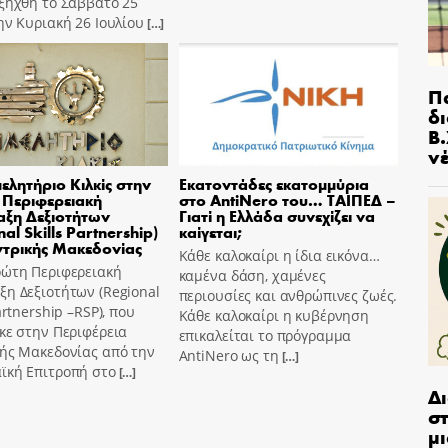
ξήχθη το Σάββατο 25
ην Κυριακή 26 Ιουλίου
[…]
Π
δ
Β.
ν
μελητήριο Κιλκίς στην
Εκατοντάδες εκατομμύρια
Περιφερειακή
στο AntiNero του… ΤΑΙΠΕΔ –
ξη Δεξιοτήτων
Γιατί η Ελλάδα συνεχίζει να
al Skills Partnership)
καίγεται;
ντρικής Μακεδονίας
Κάθε καλοκαίρι η ίδια εικόνα…
ρώτη Περιφερειακή
καμένα δάση, χαμένες
η Δεξιοτήτων (Regional
περιουσίες και ανθρώπινες ζωές.
Partnership –RSP), που
Κάθε καλοκαίρι η κυβέρνηση
κε στην Περιφέρεια
επικαλείται το πρόγραμμα
κής Μακεδονίας από την
AntiNero ως τη
[…]
ϊκή Επιτροπή στο
[…]
Δ
στ
μι