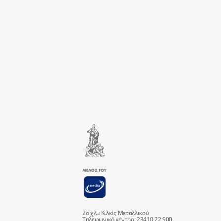
2ο χλμ Κιλκίς Μεταλλικού
Τηλεφωνικό κέντρο: 23410 22 900