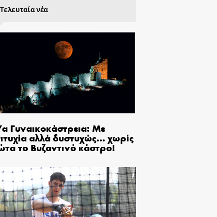
Τελευταία νέα
7α Γυναικοκάστρεια: Με
πιτυχία αλλά δυστυχώς… χωρίς
ώτα το Βυζαντινό κάστρο!