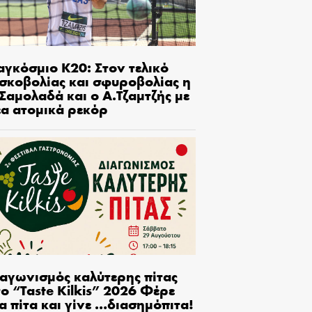
αγκόσμιο Κ20: Στον τελικό
ισκοβολίας και σφυροβολίας η
Σαμολαδά και ο Α.Τζαμτζής με
έα ατομικά ρεκόρ
ιαγωνισμός καλύτερης πίτας
ο “Taste Kilkis” 2026 Φέρε
α πίτα και γίνε …διασημόπιτα!