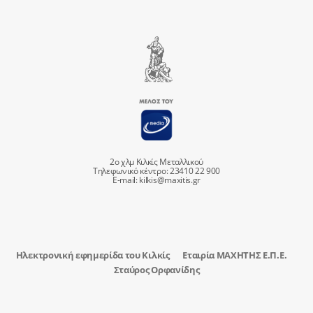
2ο χλμ Κιλκίς Μεταλλικού
Τηλεφωνικό κέντρο: 23410 22 900
E-mail:
kilkis@maxitis.gr
Ηλεκτρονική εφημερίδα του Κιλκίς
Εταιρία ΜΑΧΗΤΗΣ Ε.Π.Ε.
Σταύρος Ορφανίδης