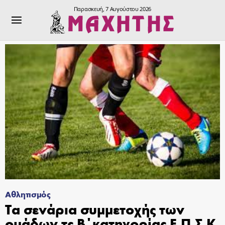
Παρασκευή, 7 Αυγούστου 2026
Αθλητισμός
Τα σενάρια συμμετοχής των
ομάδων τς Β΄κατηγορίας Ε.Π.Σ.Κ.