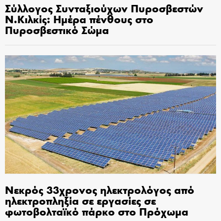
Σύλλογος Συνταξιούχων Πυροσβεστών
Ν.Κιλκίς: Ημέρα πένθους στο
Πυροσβεστικό Σώμα
Νεκρός 33χρονος ηλεκτρολόγος από
ηλεκτροπληξία σε εργασίες σε
φωτοβολταϊκό πάρκο στο Πρόχωμα