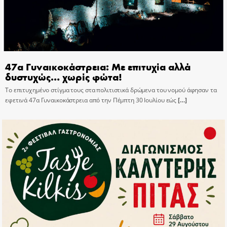
47α Γυναικοκάστρεια: Με επιτυχία αλλά
δυστυχώς… χωρίς φώτα!
Το επιτυχημένο στίγμα τους στα πολιτιστικά δρώμενα του νομού άφησαν τα
εφετινά 47α Γυναικοκάστρεια από την Πέμπτη 30 Ιουλίου εώς
[…]