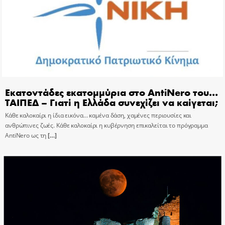
Εκατοντάδες εκατομμύρια στο AntiNero του…
ΤΑΙΠΕΔ – Γιατί η Ελλάδα συνεχίζει να καίγεται;
Κάθε καλοκαίρι η ίδια εικόνα… καμένα δάση, χαμένες περιουσίες και
ανθρώπινες ζωές. Κάθε καλοκαίρι η κυβέρνηση επικαλείται το πρόγραμμα
AntiNero ως τη
[…]