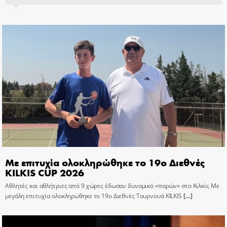
Με επιτυχία ολοκληρώθηκε το 19ο Διεθνές
KILKIS CUP 2026
Αθλητές και αθλήτριες από 9 χώρες έδωσαν δυναμικό «παρών» στο Κιλκίς Με
μεγάλη επιτυχία ολοκληρώθηκε το 19ο Διεθνές Τουρνουά KILKIS
[…]