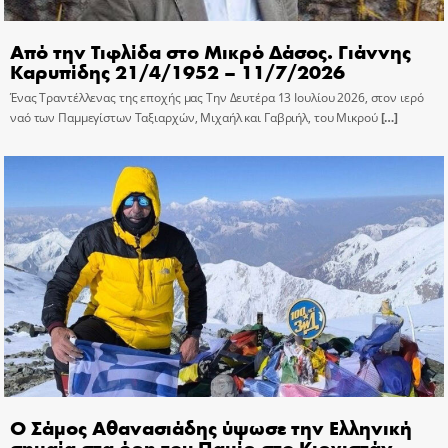
Από την Τιφλίδα στο Μικρό Δάσος. Γιάννης
Καρυπίδης 21/4/1952 – 11/7/2026
Ένας Τραντέλλενας της εποχής μας Την Δευτέρα 13 Ιουλίου 2026, στον ιερό
ναό των Παμμεγίστων Ταξιαρχών, Μιχαήλ και Γαβριήλ, του Μικρού
[…]
Ο Σάμος Αθανασιάδης ύψωσε την Ελληνική
σημαία στα όρη του Παμίρ στο Κιργιστάν