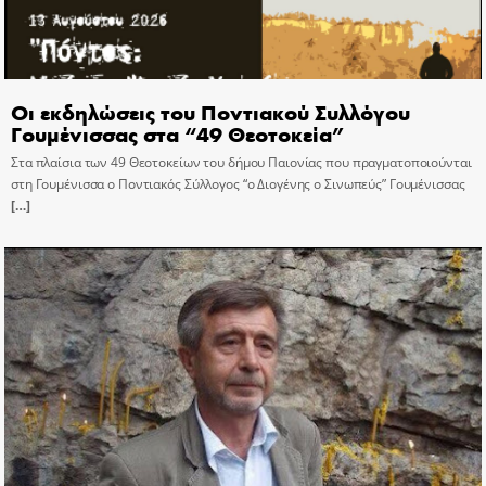
Οι εκδηλώσεις του Ποντιακού Συλλόγου
Γουμένισσας στα “49 Θεοτοκεία”
Στα πλαίσια των 49 Θεοτοκείων του δήμου Παιονίας που πραγματοποιούνται
στη Γουμένισσα ο Ποντιακός Σύλλογος “ο Διογένης ο Σινωπεύς” Γουμένισσας
[…]