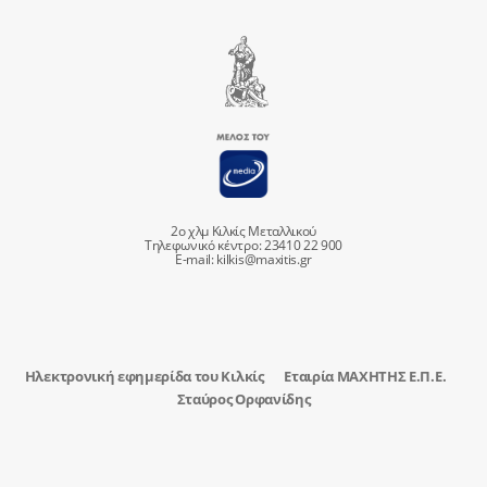
2ο χλμ Κιλκίς Μεταλλικού
Τηλεφωνικό κέντρο: 23410 22 900
E-mail:
kilkis@maxitis.gr
Ηλεκτρονική εφημερίδα του Κιλκίς
Εταιρία ΜΑΧΗΤΗΣ Ε.Π.Ε.
Σταύρος Ορφανίδης