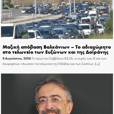
Μαζική απόβαση Βαλκάνιων – Το αδιαχώρητο
στο τελωνείο των Ευζώνων και της Δοϊράνης
8 Αυγούστου, 2026
Το πρωί του Σαββάτου 8.8.26, οι ουρές των ΙΧ και των
λεωφορείων «ένωσαν» τα τελωνεία της Ελλάδας και των Σκοπίων.
[…]