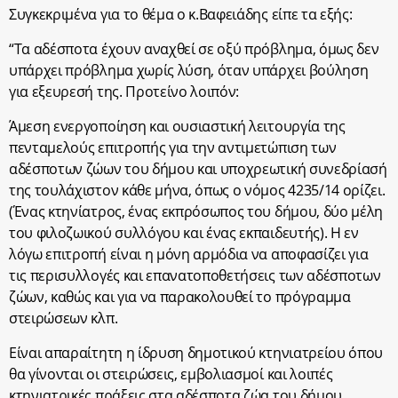
Συγκεκριμένα για το θέμα ο κ.Βαφειάδης είπε τα εξής:
“Τα αδέσποτα έχουν αναχθεί σε οξύ πρόβλημα, όμως δεν
υπάρχει πρόβλημα χωρίς λύση, όταν υπάρχει βούληση
για εξευρεσή της. Προτείνο λοιπόν:
Άμεση ενεργοποίηση και ουσιαστική λειτουργία της
πενταμελούς επιτροπής για την αντιμετώπιση των
αδέσποτων ζώων του δήμου και υποχρεωτική συνεδρίασή
της τουλάχιστον κάθε μήνα, όπως ο νόμος 4235/14 ορίζει.
(Ένας κτηνίατρος, ένας εκπρόσωπος του δήμου, δύο μέλη
του φιλοζωικού συλλόγου και ένας εκπαιδευτής). Η εν
λόγω επιτροπή είναι η μόνη αρμόδια να αποφασίζει για
τις περισυλλογές και επανατοποθετήσεις των αδέσποτων
ζώων, καθώς και για να παρακολουθεί το πρόγραμμα
στειρώσεων κλπ.
Είναι απαραίτητη η ίδρυση δημοτικού κτηνιατρείου όπου
θα γίνονται οι στειρώσεις, εμβολιασμοί και λοιπές
κτηνιατρικές πράξεις στα αδέσποτα ζώα του δήμου.