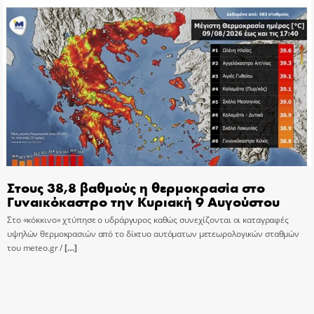
Στους 38,8 βαθμούς η θερμοκρασία στο
Γυναικόκαστρο την Κυριακή 9 Αυγούστου
Στο «κόκκινο» χτύπησε ο υδράργυρος καθώς συνεχίζονται οι καταγραφές
υψηλών θερμοκρασιών από το δίκτυο αυτόματων μετεωρολογικών σταθμών
του meteo.gr /
[…]