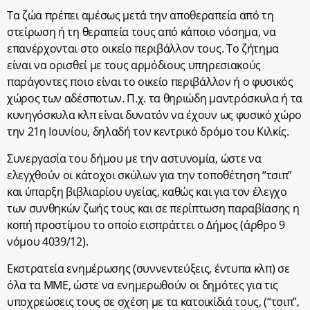
Τα ζώα πρέπει αμέσως μετά την αποθεραπεία από τη
στείρωση ή τη θεραπεία τους από κάποιο νόσημα, να
επανέρχονται στο οικείο περιβάλλον τους. Το ζήτημα
είναι να ορισθεί με τους αρμόδιους υπηρεσιακούς
παράγοντες ποιο είναι το οικείο περιβάλλον ή ο φυσικός
χώρος των αδέσποτων. Π.χ. τα θηριώδη μαντρόσκυλα ή τα
κυνηγόσκυλα κλπ είναι δυνατόν να έχουν ως φυσικό χώρο
την 21η Ιουνίου, δηλαδή τον κεντρικό δρόμο του Κιλκίς.
Συνεργασία του δήμου με την αστυνομία, ώστε να
ελεγχθούν οι κάτοχοι σκύλων για την τοποθέτηση “τσιπ”
και ύπαρξη βιβλιαρίου υγείας, καθώς και για τον έλεγχο
των συνθηκών ζωής τους και σε περίπτωση παραβίασης η
κοπή προστίμου το οποίο εισπράττει ο Δήμος (άρθρο 9
νόμου 4039/12).
Εκστρατεία ενημέρωσης (συννεντεύξεις, έντυπα κλπ) σε
όλα τα ΜΜΕ, ώστε να ενημερωθούν οι δημότες για τις
υποχρεώσεις τους σε σχέση με τα κατοικίδιά τους, (“τσιπ”,