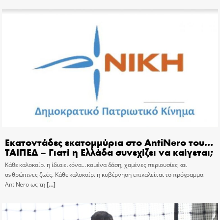
Εκατοντάδες εκατομμύρια στο AntiNero του…
ΤΑΙΠΕΔ – Γιατί η Ελλάδα συνεχίζει να καίγεται;
Κάθε καλοκαίρι η ίδια εικόνα… καμένα δάση, χαμένες περιουσίες και
ανθρώπινες ζωές. Κάθε καλοκαίρι η κυβέρνηση επικαλείται το πρόγραμμα
AntiNero ως τη
[…]