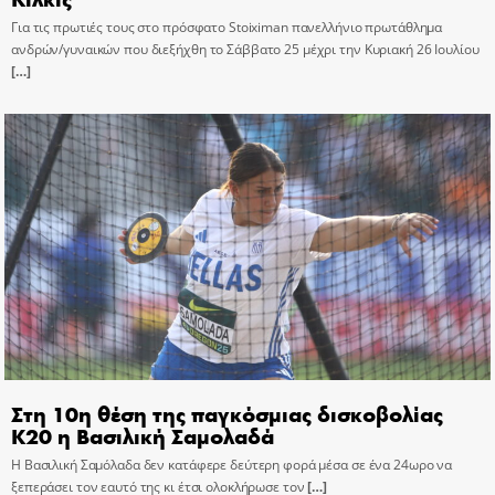
Για τις πρωτιές τους στο πρόσφατο Stoiximan πανελλήνιο πρωτάθλημα
ανδρών/γυναικών που διεξήχθη το Σάββατο 25 μέχρι την Κυριακή 26 Ιουλίου
[…]
Στη 10η θέση της παγκόσμιας δισκοβολίας
Κ20 η Βασιλική Σαμολαδά
Η Βασιλική Σαμόλαδα δεν κατάφερε δεύτερη φορά μέσα σε ένα 24ωρο να
ξεπεράσει τον εαυτό της κι έτσι ολοκλήρωσε τον
[…]