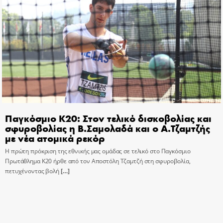
Παγκόσμιο Κ20: Στον τελικό δισκοβολίας και
σφυροβολίας η Β.Σαμολαδά και ο Α.Τζαμτζής
με νέα ατομικά ρεκόρ
Η πρώτη πρόκριση της εθνικής μας ομάδας σε τελικό στο Παγκόσμιο
Πρωτάθλημα Κ20 ήρθε από τον Αποστόλη Τζαμτζή στη σφυροβολία,
πετυχένοντας βολή
[…]