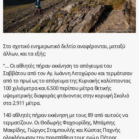
Στο σχετικό ενημερωτικό δελτίο αναφέρονται, μεταξύ
άλλων, και τα εξής:
“… Οι αθλητές πήραν εκκίνηση το απόγευμα του
Σαββάτου από τον Αγ. Ιωάννη Λιτοχώρου και τερμάτισαν
από το πρωί ως το απόγευμα της Κυριακής καλύπτοντας
100 χιλιόμετρα και 6.500 περίπου μέτρα θετικής
υψομετρικής διαφοράς φτάνοντας στην κορυφή Σκολιό
στα 2.911 μέτρα.
140 αθλητές πήραν εκκίνηση με τους 89 από αυτούς να
τερματίζουν. Οι Θοδωρής Φαχουρίδης, Μπάμπης
Μακρίδης, Γιώργος Σταμπουλής και Κώστας Παχνής
ολοκλήρωσαν την προσπάθεια τους ενώ ο Πέτρος