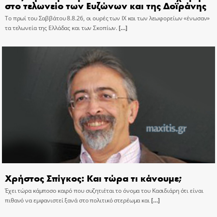
στο τελωνείο των Ευζώνων και της Δοϊράνης
Το πρωί του Σαββάτου 8.8.26, οι ουρές των ΙΧ και των λεωφορείων «ένωσαν»
τα τελωνεία της Ελλάδας και των Σκοπίων.
[…]
Χρήστος Σπίγκος: Και τώρα τι κάνουμε;
Έχει τώρα κάμποσο καιρό που συζητιέται το όνομα του Κασιδιάρη ότι είναι
πιθανό να εμφανιστεί ξανά στο πολιτικό στερέωμα και
[…]