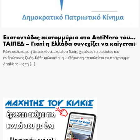
Εκατοντάδες εκατομμύρια στο AntiNero του…
ΤΑΙΠΕΔ – Γιατί η Ελλάδα συνεχίζει να καίγεται;
Κάθε καλοκαίρι η ίδια εικόνα… καμένα δάση, χαμένες περιουσίες και
ανθρώπινες ζωές. Κάθε καλοκαίρι η κυβέρνηση επικαλείται το πρόγραμμα
AntiNero ως τη
[…]