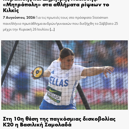
«Μητρόπολη» στα αθλήματα ρίψεων το
Κιλκίς
7 Αυγούστου, 2026
Για τις πρωτιές τους στο πρόσφατο Stoiximan
πανελλήνιο πρωτάθλημα ανδρών/γυναικών που διεξήχθη το Σάββατο 25
μέχρι την Κυριακή 26 Ιουλίου
[…]
Στη 10η θέση της παγκόσμιας δισκοβολίας
Κ20 η Βασιλική Σαμολαδά