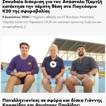
Σπουδαία διάκριση για τον Απόστολο Τζαμτζή
κατέκτησε την πέμπτη θέση στο Παγκόσμιο
Κ20 της σφυροβολίας
8 Αυγούστου, 2026
Ο 19χρονος αθλητής του ΓΣ Μανδρών Απόστολος
Τζαμτζής έκανε την Παρασκευή 7.8.26 τον καλύτερο αγώνα της ζωής του και
ανταμείφθηκε
[…]
Πανελληνιονίκες σε σφύρα και δίσκο Γιάννης
Κορακίδης και Δημήτρης Παυλίδης: