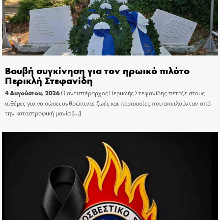
Βουβή συγκίνηση για τον ηρωικό πιλότο
Περικλή Στεφανίδη
4 Αυγούστου, 2026
Ο αντιπτέραρχος Περικλής Στεφανίδης πέταξε στους
αιθέρες για να σώσει ανθρώπινες ζωές και περιουσίες που απειλούνταν από
την καταστροφική μανία
[…]