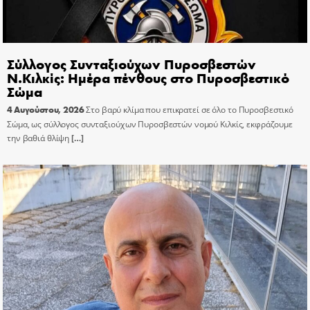
Σύλλογος Συνταξιούχων Πυροσβεστών
Ν.Κιλκίς: Ημέρα πένθους στο Πυροσβεστικό
Σώμα
4 Αυγούστου, 2026
Στο βαρύ κλίμα που επικρατεί σε όλο το Πυροσβεστικό
Σώμα, ως σύλλογος συνταξιούχων Πυροσβεστών νομού Κιλκίς, εκφράζουμε
την βαθιά θλίψη
[…]