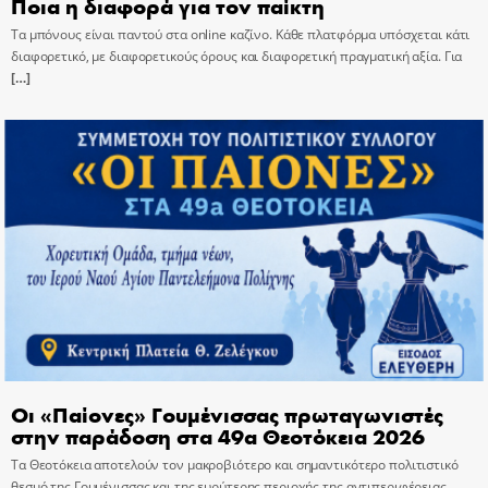
Ποια η διαφορά για τον παίκτη
Τα μπόνους είναι παντού στα online καζίνο. Κάθε πλατφόρμα υπόσχεται κάτι
διαφορετικό, με διαφορετικούς όρους και διαφορετική πραγματική αξία. Για
[…]
Οι «Παίονες» Γουμένισσας πρωταγωνιστές
στην παράδοση στα 49α Θεοτόκεια 2026
Τα Θεοτόκεια αποτελούν τον μακροβιότερο και σημαντικότερο πολιτιστικό
θεσμό της Γουμένισσας και της ευρύτερης περιοχής της αντιπεριφέρειας