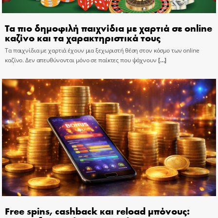
Τα πιο δημοφιλή παιχνίδια με χαρτιά σε online
καζίνο και τα χαρακτηριστικά τους
Τα παιχνίδια με χαρτιά έχουν μια ξεχωριστή θέση στον κόσμο των online
καζίνο. Δεν απευθύνονται μόνο σε παίκτες που ψάχνουν
[…]
Free spins, cashback και reload μπόνους: