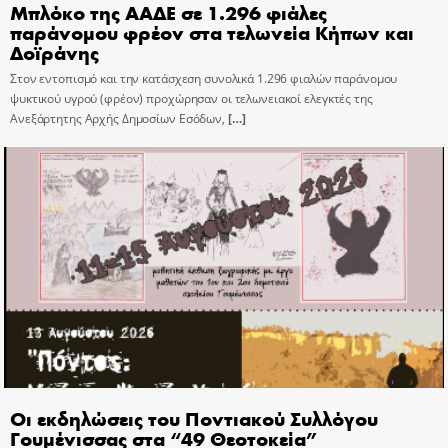
Μπλόκο της ΑΑΔΕ σε 1.296 φιάλες
παράνομου φρέον στα τελωνεία Κήπων και
Δοϊράνης
Στον εντοπισμό και την κατάσχεση συνολικά 1.296 φιαλών παράνομου
ψυκτικού υγρού (φρέον) προχώρησαν οι τελωνειακοί ελεγκτές της
Ανεξάρτητης Αρχής Δημοσίων Εσόδων,
[…]
Οι εκδηλώσεις του Ποντιακού Συλλόγου
Γουμένισσας στα “49 Θεοτοκεία”