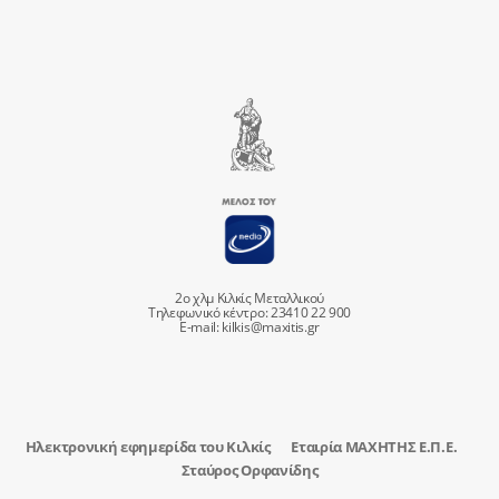
2ο χλμ Κιλκίς Μεταλλικού
Τηλεφωνικό κέντρο: 23410 22 900
E-mail:
kilkis@maxitis.gr
Ηλεκτρονική εφημερίδα του Κιλκίς
Εταιρία ΜΑΧΗΤΗΣ Ε.Π.Ε.
Σταύρος Ορφανίδης