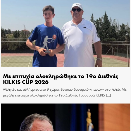
Με επιτυχία ολοκληρώθηκε το 19ο Διεθνές
KILKIS CUP 2026
Αθλητές και αθλήτριες από 9 χώρες έδωσαν δυναμικό «παρών» στο Κιλκίς Με
μεγάλη επιτυχία ολοκληρώθηκε το 19ο Διεθνές Τουρνουά KILKIS
[…]