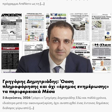
πρόγραμμα AntiNero ως τη
[…]
Γρηγόρης Δημητριάδης: Όαση
πληροφόρησης και όχι «έρημος ενημέρωσης»
τα περιφερειακά Μέσα
3 Αυγούστου, 2026
Γράφει ο Γρηγόρης Δημητριάδης Εδώ και πολλά χρόνια,
ιδιαίτερα μετά την οικονομική κρίση, έχει αναπτυχθεί ένας έντονος δημόσιος
διάλογος γύρω από
[…]