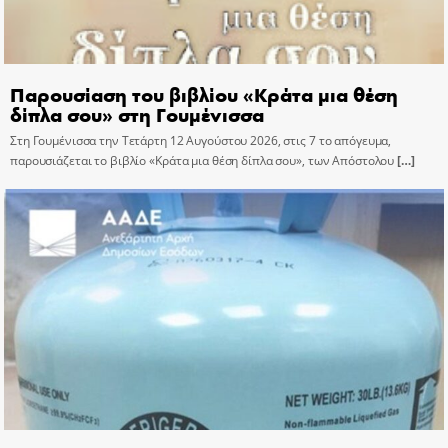
Παρουσίαση του βιβλίου «Κράτα μια θέση
δίπλα σου» στη Γουμένισσα
Στη Γουμένισσα την Τετάρτη 12 Αυγούστου 2026, στις 7 το απόγευμα,
παρουσιάζεται το βιβλίο «Κράτα μια θέση δίπλα σου», των Απόστολου
[…]