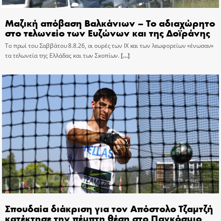
Μαζική απόβαση Βαλκάνιων – Το αδιαχώρητο
στο τελωνείο των Ευζώνων και της Δοϊράνης
Το πρωί του Σαββάτου 8.8.26, οι ουρές των ΙΧ και των λεωφορείων «ένωσαν»
τα τελωνεία της Ελλάδας και των Σκοπίων.
[…]
Σπουδαία διάκριση για τον Απόστολο Τζαμτζή
κατέκτησε την πέμπτη θέση στο Παγκόσμιο