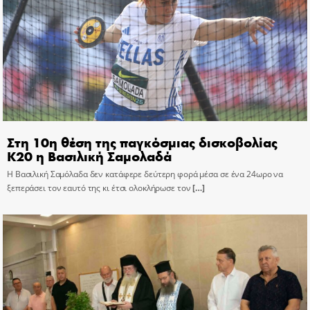
Στη 10η θέση της παγκόσμιας δισκοβολίας
Κ20 η Βασιλική Σαμολαδά
Η Βασιλική Σαμόλαδα δεν κατάφερε δεύτερη φορά μέσα σε ένα 24ωρο να
ξεπεράσει τον εαυτό της κι έτσι ολοκλήρωσε τον
[…]