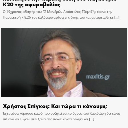
Κ20 της σφυροβολίας
Ο 19χρονος αθλητής του ΓΣ Μανδρών Απόστολος Τζαμτζής έκανε την
Παρασκευή 7.8.26 τον καλύτερο αγώνα της ζωής του και ανταμείφθηκε
[…]
Χρήστος Σπίγκος: Και τώρα τι κάνουμε;
Έχει τώρα κάμποσο καιρό που συζητιέται το όνομα του Κασιδιάρη ότι είναι
πιθανό να εμφανιστεί ξανά στο πολιτικό στερέωμα και
[…]