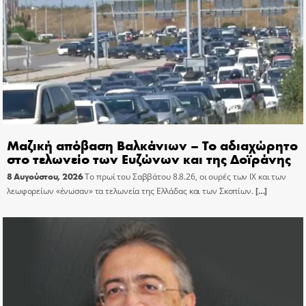
Μαζική απόβαση Βαλκάνιων – Το αδιαχώρητο
στο τελωνείο των Ευζώνων και της Δοϊράνης
8 Αυγούστου, 2026
Το πρωί του Σαββάτου 8.8.26, οι ουρές των ΙΧ και των
λεωφορείων «ένωσαν» τα τελωνεία της Ελλάδας και των Σκοπίων.
[…]