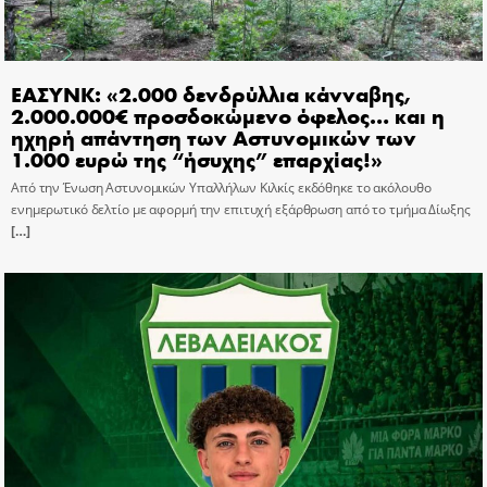
ΕΑΣΥΝΚ: «2.000 δενδρύλλια κάνναβης,
2.000.000€ προσδοκώμενο όφελος… και η
ηχηρή απάντηση των Αστυνομικών των
1.000 ευρώ της “ήσυχης” επαρχίας!»
Από την Ένωση Αστυνομικών Υπαλλήλων Κιλκίς εκδόθηκε το ακόλουθο
ενημερωτικό δελτίο με αφορμή την επιτυχή εξάρθρωση από το τμήμα Δίωξης
[…]