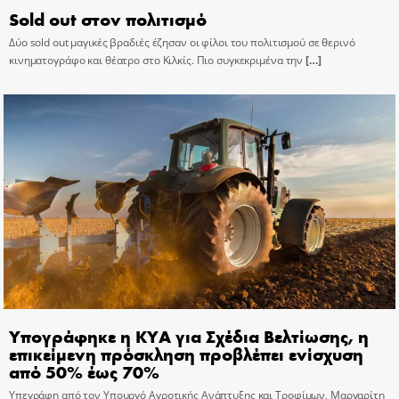
Sold out στον πολιτισμό
Δύο sold out μαγικές βραδιές έζησαν οι φίλοι του πολιτισμού σε θερινό
κινηματογράφο και θέατρο στο Κιλκίς. Πιο συγκεκριμένα την
[…]
Υπογράφηκε η ΚΥΑ για Σχέδια Βελτίωσης, η
επικείμενη πρόσκληση προβλέπει ενίσχυση
από 50% έως 70%
Υπεγράφη από τον Υπουργό Αγροτικής Ανάπτυξης και Τροφίμων, Μαργαρίτη