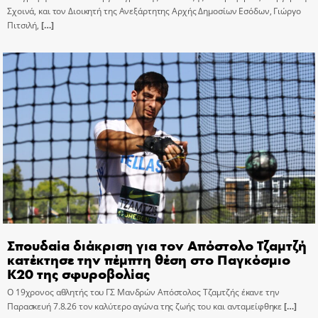
Σχοινά, και τον Διοικητή της Ανεξάρτητης Αρχής Δημοσίων Εσόδων, Γιώργο
Πιτσιλή,
[…]
Σπουδαία διάκριση για τον Απόστολο Τζαμτζή
κατέκτησε την πέμπτη θέση στο Παγκόσμιο
Κ20 της σφυροβολίας
Ο 19χρονος αθλητής του ΓΣ Μανδρών Απόστολος Τζαμτζής έκανε την
Παρασκευή 7.8.26 τον καλύτερο αγώνα της ζωής του και ανταμείφθηκε
[…]