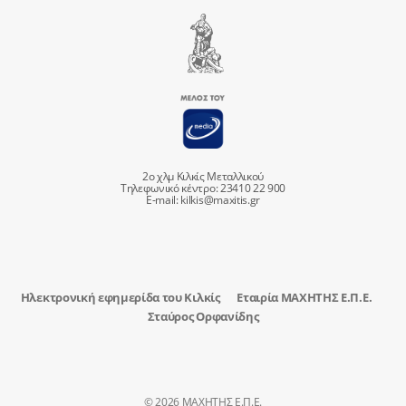
2ο χλμ Κιλκίς Μεταλλικού
Τηλεφωνικό κέντρο: 23410 22 900
E-mail:
kilkis@maxitis.gr
Ηλεκτρονική εφημερίδα του Κιλκίς
Εταιρία ΜΑΧΗΤΗΣ Ε.Π.Ε.
Σταύρος Ορφανίδης
© 2026 ΜΑΧΗΤΗΣ Ε.Π.Ε.