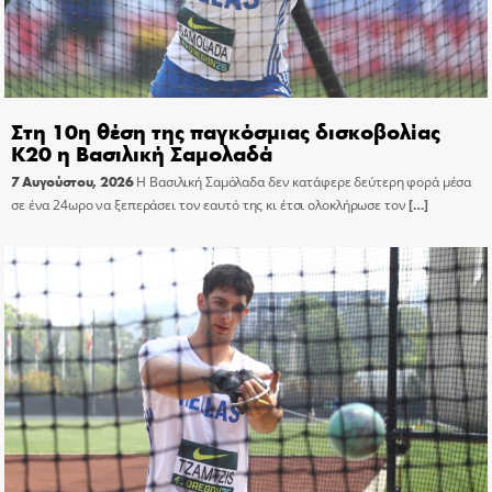
Στη 10η θέση της παγκόσμιας δισκοβολίας
Κ20 η Βασιλική Σαμολαδά
7 Αυγούστου, 2026
Η Βασιλική Σαμόλαδα δεν κατάφερε δεύτερη φορά μέσα
σε ένα 24ωρο να ξεπεράσει τον εαυτό της κι έτσι ολοκλήρωσε τον
[…]