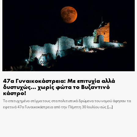
47α Γυναικοκάστρεια: Με επιτυχία αλλά
δυστυχώς… χωρίς φώτα το Βυζαντινό
κάστρο!
Το επιτυχημένο στίγμα τους στα πολιτιστικά δρώμενα του νομού άφησαν τα
εφετινά 47α Γυναικοκάστρεια από την Πέμπτη 30 Ιουλίου εώς
[…]