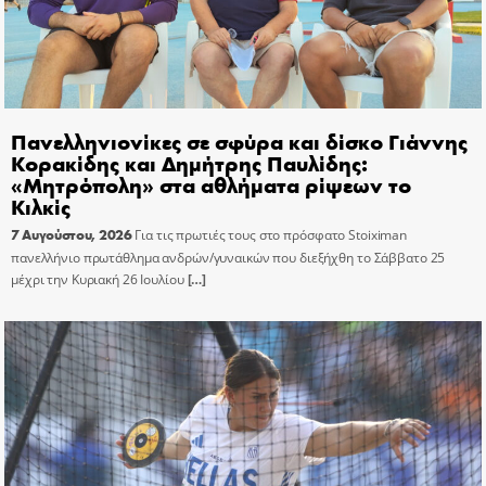
Πανελληνιονίκες σε σφύρα και δίσκο Γιάννης
Κορακίδης και Δημήτρης Παυλίδης:
«Μητρόπολη» στα αθλήματα ρίψεων το
Κιλκίς
7 Αυγούστου, 2026
Για τις πρωτιές τους στο πρόσφατο Stoiximan
πανελλήνιο πρωτάθλημα ανδρών/γυναικών που διεξήχθη το Σάββατο 25
μέχρι την Κυριακή 26 Ιουλίου
[…]