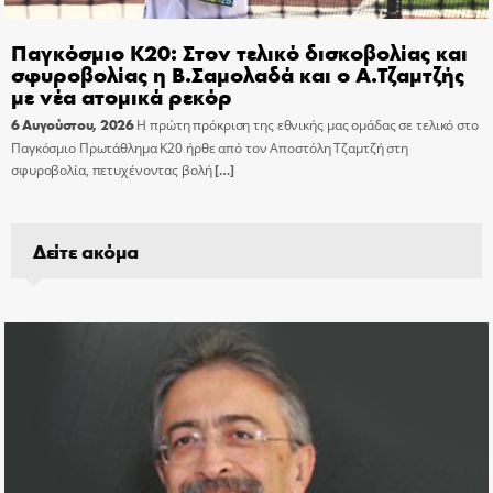
Παγκόσμιο Κ20: Στον τελικό δισκοβολίας και
σφυροβολίας η Β.Σαμολαδά και ο Α.Τζαμτζής
με νέα ατομικά ρεκόρ
6 Αυγούστου, 2026
Η πρώτη πρόκριση της εθνικής μας ομάδας σε τελικό στο
Παγκόσμιο Πρωτάθλημα Κ20 ήρθε από τον Αποστόλη Τζαμτζή στη
σφυροβολία, πετυχένοντας βολή
[…]
Δείτε ακόμα