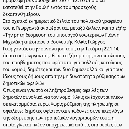
πρόβλεψη σε νομοσχέδιο του ΥΠΕΣ, το οποίο θα
κατατεθεί στην Βουλή εντός του προσεχούς
δεκαπενθημέρου.
Στο σχετικό ενημερωτικό δελτίο του πολιτικού γραφείου
του κ. Γεωργαντά αναφέρονται, μεταξύ άλλων, και τα εξής:
«Την ρητή δέσμευση του υπουργού εσωτερικών Γιάννη
Μιχελάκη απέσπασε ο βουλευτής Κιλκίς Γιώργος
Γεωργαντάς στην συνάντησή τους την Τετάρτη 22.1.14,
όπου ο κ. Γεωργαντάς έθεσε το ζήτημα της αντιμετώπισης
του προβλήματος που υφίσταται γιά πολλούς κατοίκους
του νομού, δημότες και των δυο δήμων αλλά και γιά τους
ίδιους τους δήμους από την μη δυνατότητα ρύθμισης των
δημοτικών οφειλών.
Όπως είναι γνωστό οι ληξιπρόθεσμες οφειλές των
δημοτών συνολικά για τον νομό Κιλκίς ανέρχονται πλέον
σε εκατομμύρια ευρώ. Χωρίς ρύθμιση της πληρωμής οι
οφειλέτες δημότες υφίστανται επώδυνες συνέπειες λόγω
της δέσμευσης των τραπεζικών λογαριασμών τους, η
οποία γίνεται πλέον υποχρεωτικά από τις υπηρεσίες των