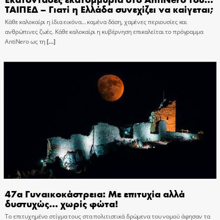
ΤΑΙΠΕΔ – Γιατί η Ελλάδα συνεχίζει να καίγεται;
Κάθε καλοκαίρι η ίδια εικόνα… καμένα δάση, χαμένες περιουσίες και
ανθρώπινες ζωές. Κάθε καλοκαίρι η κυβέρνηση επικαλείται το πρόγραμμα
AntiNero ως τη
[…]
47α Γυναικοκάστρεια: Με επιτυχία αλλά
δυστυχώς… χωρίς φώτα!
Το επιτυχημένο στίγμα τους στα πολιτιστικά δρώμενα του νομού άφησαν τα