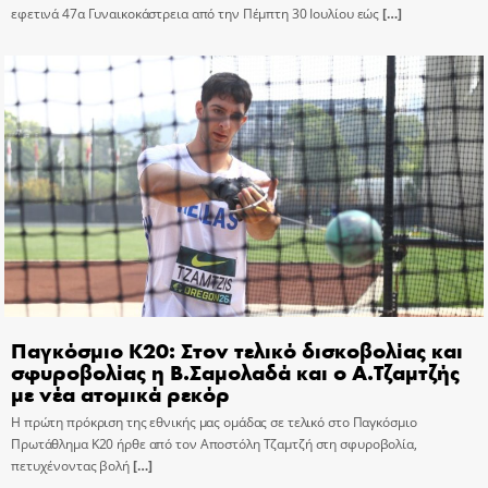
εφετινά 47α Γυναικοκάστρεια από την Πέμπτη 30 Ιουλίου εώς
[…]
Παγκόσμιο Κ20: Στον τελικό δισκοβολίας και
σφυροβολίας η Β.Σαμολαδά και ο Α.Τζαμτζής
με νέα ατομικά ρεκόρ
Η πρώτη πρόκριση της εθνικής μας ομάδας σε τελικό στο Παγκόσμιο
Πρωτάθλημα Κ20 ήρθε από τον Αποστόλη Τζαμτζή στη σφυροβολία,
πετυχένοντας βολή
[…]