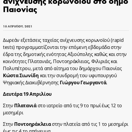
ανίχνευσης κορωνοϊού στο δήμο
Παιονίας
18 ΑΠΡΙΛΊΟΥ, 2021
Δωρεάν εξετάσεις ταχείας ανίχνευσης κορωνοϊού (rapid
tests) προγραμματίζονται την επόμενη εβδομάδα στην
έδρα της δημοτικής ενότητας Αξιούπολης καθώς και στην
κοινότητες Πλατανιάς, Ποντοηράκλειας, Φιλιριάς και
Πολυπέτρου, μετά από αίτημα του δημάρχου Παιονίας
Κώστα Σιωνίδη
και την συνδρομή του υφυπουργού
Ψηφιακής Διακυβέρνησης
Γιώργου Γεωργαντά
.
Δευτέρα 19 Απριλίου
Στην
Πλατανιά
στο ιατρείο από τις 9 το πρωί έως 12 το
μεσημέρι
Στην
Ποντοηράκλεια
στην πλατεία από τις 1 το μεσημέρι
έως τις 4 το απόγευμα