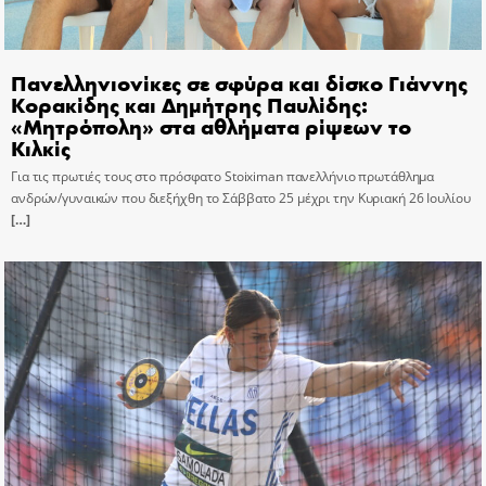
Πανελληνιονίκες σε σφύρα και δίσκο Γιάννης
Κορακίδης και Δημήτρης Παυλίδης:
«Μητρόπολη» στα αθλήματα ρίψεων το
Κιλκίς
Για τις πρωτιές τους στο πρόσφατο Stoiximan πανελλήνιο πρωτάθλημα
ανδρών/γυναικών που διεξήχθη το Σάββατο 25 μέχρι την Κυριακή 26 Ιουλίου
[…]