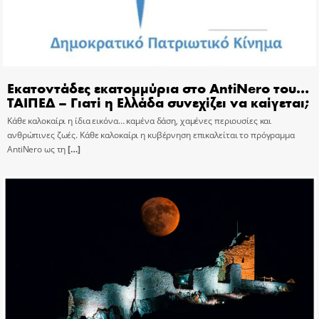
Εκατοντάδες εκατομμύρια στο AntiNero του…
ΤΑΙΠΕΔ – Γιατί η Ελλάδα συνεχίζει να καίγεται;
Κάθε καλοκαίρι η ίδια εικόνα… καμένα δάση, χαμένες περιουσίες και
ανθρώπινες ζωές. Κάθε καλοκαίρι η κυβέρνηση επικαλείται το πρόγραμμα
AntiNero ως τη
[…]