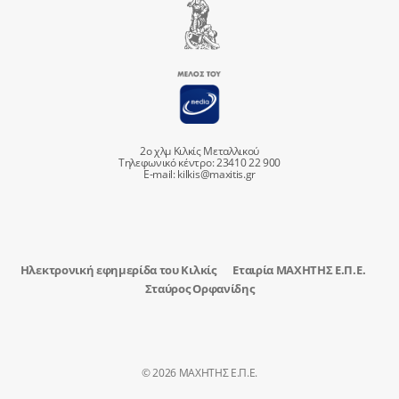
2ο χλμ Κιλκίς Μεταλλικού
Τηλεφωνικό κέντρο: 23410 22 900
E-mail:
kilkis@maxitis.gr
Ηλεκτρονική εφημερίδα του Κιλκίς
Εταιρία ΜΑΧΗΤΗΣ Ε.Π.Ε.
Σταύρος Ορφανίδης
© 2026 ΜΑΧΗΤΗΣ Ε.Π.Ε.