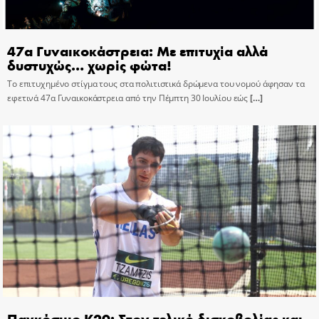
47α Γυναικοκάστρεια: Με επιτυχία αλλά
δυστυχώς… χωρίς φώτα!
Το επιτυχημένο στίγμα τους στα πολιτιστικά δρώμενα του νομού άφησαν τα
εφετινά 47α Γυναικοκάστρεια από την Πέμπτη 30 Ιουλίου εώς
[…]
Παγκόσμιο Κ20: Στον τελικό δισκοβολίας και