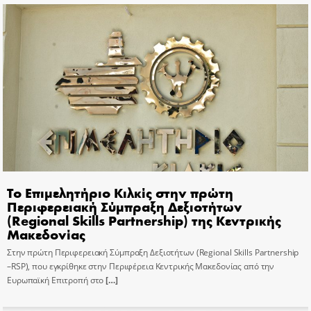
Το Επιμελητήριο Κιλκίς στην πρώτη
Περιφερειακή Σύμπραξη Δεξιοτήτων
(Regional Skills Partnership) της Κεντρικής
Μακεδονίας
Στην πρώτη Περιφερειακή Σύμπραξη Δεξιοτήτων (Regional Skills Partnership
–RSP), που εγκρίθηκε στην Περιφέρεια Κεντρικής Μακεδονίας από την
Ευρωπαϊκή Επιτροπή στο
[…]