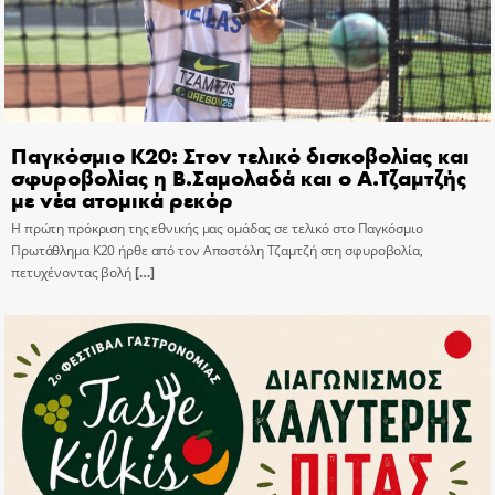
Παγκόσμιο Κ20: Στον τελικό δισκοβολίας και
σφυροβολίας η Β.Σαμολαδά και ο Α.Τζαμτζής
με νέα ατομικά ρεκόρ
Η πρώτη πρόκριση της εθνικής μας ομάδας σε τελικό στο Παγκόσμιο
Πρωτάθλημα Κ20 ήρθε από τον Αποστόλη Τζαμτζή στη σφυροβολία,
πετυχένοντας βολή
[…]