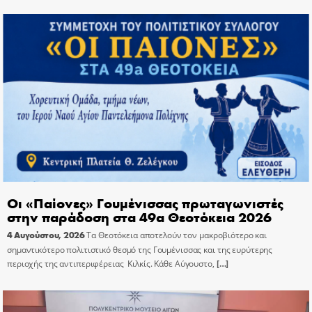
Οι «Παίονες» Γουμένισσας πρωταγωνιστές
στην παράδοση στα 49α Θεοτόκεια 2026
4 Αυγούστου, 2026
Τα Θεοτόκεια αποτελούν τον μακροβιότερο και
σημαντικότερο πολιτιστικό θεσμό της Γουμένισσας και της ευρύτερης
περιοχής της αντιπεριφέρειας Κιλκίς. Κάθε Αύγουστο,
[…]