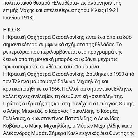
πολιτιστικού θεσμού «Ελευθέρια» εις ανάμνησιν της
επιμής Μάχης και απελευθέρωσης του Κιλκίς (19-21
Ιουνίου 1913).
Η Κ.Ο.Θ.
Η Κρατική Ορχήστρα Θεσσαλονίκης είναι ένα από τα δύο
σημαντικότερα συμφωνικά σχήματα της Ελλάδας. Το
ρεπερτόριο που περιλαμβάνεται στο πρόγραμμά της
ξεκινά από τη μουσική μπαρόκ και φθάνει μέχρι τις
πρωτοποριακές συνθέσεις του 21ου αιώνα.
Η Κρατική Ορχήστρα Θεσσαλονίκης ιδρύθηκε το 1959 από
τον Έλληνα μουσουργό Σόλωνα Μιχαηλίδη και
κρατικοποιήθηκε το 1966. Πολλοί και σημαντικοί Έλληνες
καλλιτέχνες ανέλαβαν τη διευθυντική «σκυτάλη» της.
Πρώτος ο ιδρυτής της και στη συνέχεια ο Γεώργιος Θυμής,
ο Άλκης Μπαλτάς, ο Κάρολος Τρικολίδης, ο Κοσμάς
Γαλιλαίας, ο Κωνσταντίνος Πατσαλίδης, ο Λεωνίδας
Καβάκος, ο Μίκης Μιχαηλίδης, ο Μύρων Μιχαηλίδης και ο
Αλέξανδρος Μυράτ. Σήμερα Καλλιτεχνικός Διευθυντής της