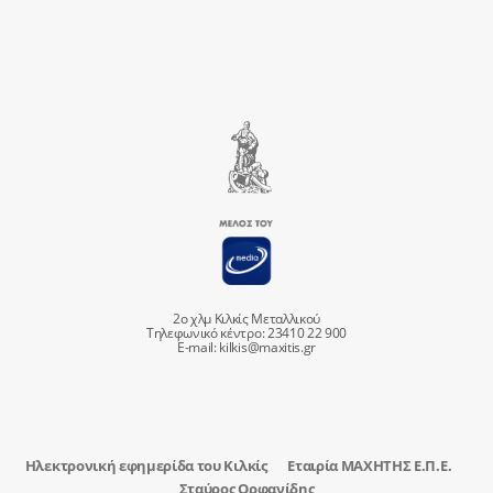
2ο χλμ Κιλκίς Μεταλλικού
Τηλεφωνικό κέντρο: 23410 22 900
E-mail:
kilkis@maxitis.gr
Ηλεκτρονική εφημερίδα του Κιλκίς
Εταιρία ΜΑΧΗΤΗΣ Ε.Π.Ε.
Σταύρος Ορφανίδης