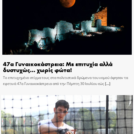
47α Γυναικοκάστρεια: Με επιτυχία αλλά
δυστυχώς… χωρίς φώτα!
Το επιτυχημένο στίγμα τους στα πολιτιστικά δρώμενα του νομού άφησαν τα
εφετινά 47α Γυναικοκάστρεια από την Πέμπτη 30 Ιουλίου εώς
[…]