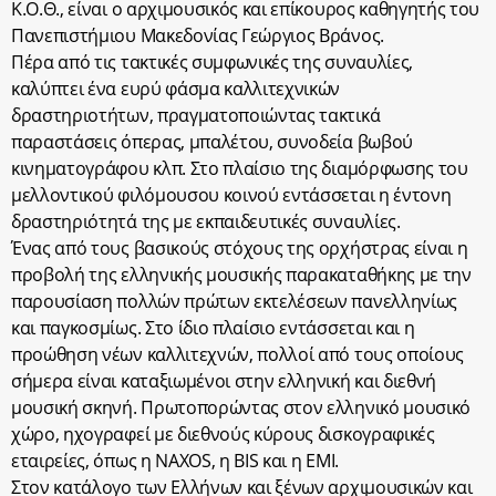
Κ.Ο.Θ., είναι ο αρχιμουσικός και επίκουρος καθηγητής του
Πανεπιστήμιου Μακεδονίας Γεώργιος Βράνος.
Πέρα από τις τακτικές συμφωνικές της συναυλίες,
καλύπτει ένα ευρύ φάσμα καλλιτεχνικών
δραστηριοτήτων, πραγματοποιώντας τακτικά
παραστάσεις όπερας, μπαλέτου, συνοδεία βωβού
κινηματογράφου κλπ. Στο πλαίσιο της διαμόρφωσης του
μελλοντικού φιλόμουσου κοινού εντάσσεται η έντονη
δραστηριότητά της με εκπαιδευτικές συναυλίες.
Ένας από τους βασικούς στόχους της ορχήστρας είναι η
προβολή της ελληνικής μουσικής παρακαταθήκης με την
παρουσίαση πολλών πρώτων εκτελέσεων πανελληνίως
και παγκοσμίως. Στο ίδιο πλαίσιο εντάσσεται και η
προώθηση νέων καλλιτεχνών, πολλοί από τους οποίους
σήμερα είναι καταξιωμένοι στην ελληνική και διεθνή
μουσική σκηνή. Πρωτοπορώντας στον ελληνικό μουσικό
χώρο, ηχογραφεί με διεθνούς κύρους δισκογραφικές
εταιρείες, όπως η NAXOS, η BIS και η ΕΜΙ.
Στον κατάλογο των Eλλήνων και ξένων αρχιμουσικών και