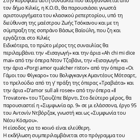
Στην κορυφαία αυτή συναυλία που διοργανώνεται από
τον δήμο Κιλκίς, η Κ.Ο.Θ., θα παρουσιάσει γνωστά
αριστουργήματα του κλασικού ρεπερτορίου, υπό τη
διεύθυνση της μαέστρου Ζωής Τσόκανου και με τη
σύμπραξη της σοπράνο Βάσως Βαϊούλη, που ζη και
εργάζεται στο Κιλκίς
Ειδικότερα, το πρώτο μέρος της συναυλίας θα
περιλαμβάνει την «Εισαγωγή» και την άρια «Ah chi mi dice
mai» από την όπερα Ντον Τζοβάνι, την «Εισαγωγή» και
την άρια «Porgi amor qualcher ristor» από την όπερα «Οι
Γάμοι του Φίγκαρο» του Βολφγκανγκ Αμαντέους Μότσαρτ,
το πρελούδιο από τη γ’ πράξη της όπερας «Τραβιάτα» και
την άρια «D’amor sull ali rosee» από την όπερα «Il
Trovatore» του Τζιουζέπε Βέρντι. Στο δεύτερο μέρος, θα
παρουσιαστεί η «Συμφωνία αρ. 9» σε μι ελάσσονα, έργο 95
του Αντονίν Ντβόρζακ, γνωστή και ως «Συμφωνία του
Νέου Κόσμου».
Η είσοδος για το κοινό είναι ελεύθερη.
Η εκδήλωση συμπεριλαμβάνεται στο πρόγραμμα του