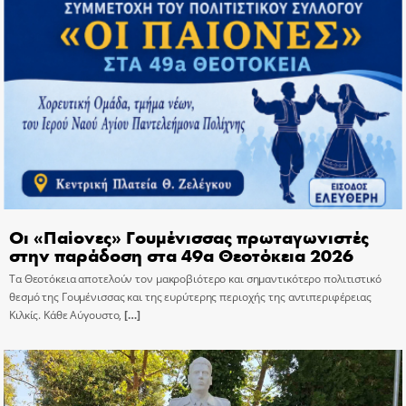
Οι «Παίονες» Γουμένισσας πρωταγωνιστές
στην παράδοση στα 49α Θεοτόκεια 2026
Τα Θεοτόκεια αποτελούν τον μακροβιότερο και σημαντικότερο πολιτιστικό
θεσμό της Γουμένισσας και της ευρύτερης περιοχής της αντιπεριφέρειας
Κιλκίς. Κάθε Αύγουστο,
[…]