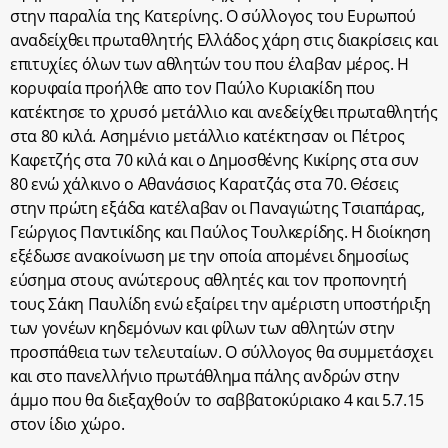
στην παραλία της Κατερίνης. Ο σύλλογος του Ευρωπού
αναδείχθει πρωταθλητής Ελλάδος χάρη στις διακρίσεις και
επιτυχίες όλων των αθλητών του που έλαβαν μέρος. Η
κορυφαία προήλθε απο τον Παύλο Κυριακίδη που
κατέκτησε το χρυσό μετάλλιο και ανεδείχθει πρωταθλητής
στα 80 κιλά. Ασημένιο μετάλλιο κατέκτησαν οι Πέτρος
Καφετζής στα 70 κιλά και ο Δημοσθένης Κικίρης στα συν
80 ενώ χάλκινο ο Αθανάσιος Καρατζάς στα 70. Θέσεις
στην πρώτη εξάδα κατέλαβαν οι Παναγιώτης Τσιαπάρας,
Γεώργιος Παντικίδης και Παύλος Τουλκερίδης. Η διοίκηση
εξέδωσε ανακοίνωση με την οποία απομένει δημοσίως
εύσημα στους ανώτερους αθλητές και τον προπονητή
τους Σάκη Παυλίδη ενώ εξαίρει την αμέριστη υποστήριξη
των γονέων κηδεμόνων και φίλων των αθλητών στην
προσπάθεια των τελευταίων. Ο σύλλογος θα συμμετάσχει
και στο πανελλήνιο πρωτάθλημα πάλης ανδρών στην
άμμο που θα διεξαχθούν το σαββατοκύριακο 4 και 5.7.15
στον ίδιο χώρο.