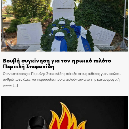
Βουβή συγκίνηση για τον ηρωικό πιλότο
Περικλή Στεφανίδη
Ο αντιπτέραρχος Περικλής Στεφανίδης πέταξε στους αιθέρες για να σώσει
ανθρώπινες ζωές και περιουσίες που απειλούνταν από την καταστροφική
μανία
[…]