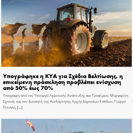
Υπογράφηκε η ΚΥΑ για Σχέδια Βελτίωσης, η
επικείμενη πρόσκληση προβλέπει ενίσχυση
από 50% έως 70%
Υπεγράφη από τον Υπουργό Αγροτικής Ανάπτυξης και Τροφίμων, Μαργαρίτη
Σχοινά, και τον Διοικητή της Ανεξάρτητης Αρχής Δημοσίων Εσόδων, Γιώργο
Πιτσιλή,
[…]