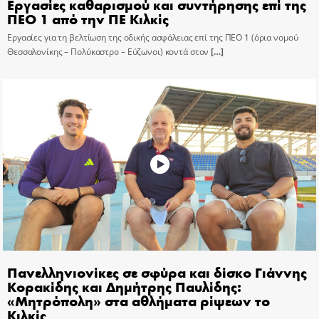
Εργασίες καθαρισμού και συντήρησης επί της
ΠΕΟ 1 από την ΠΕ Κιλκίς
Εργασίες για τη βελτίωση της οδικής ασφάλειας επί της ΠΕΟ 1 (όρια νομού
Θεσσαλονίκης – Πολύκαστρο – Εύζωνοι) κοντά στον
[…]
Πανελληνιονίκες σε σφύρα και δίσκο Γιάννης
Κορακίδης και Δημήτρης Παυλίδης:
«Μητρόπολη» στα αθλήματα ρίψεων το
Κιλκίς