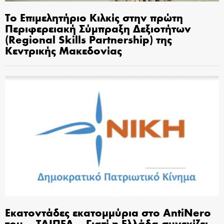
Το Επιμελητήριο Κιλκίς στην πρώτη
Περιφερειακή Σύμπραξη Δεξιοτήτων
(Regional Skills Partnership) της
Κεντρικής Μακεδονίας
Εκατοντάδες εκατομμύρια στο AntiNero
του… ΤΑΙΠΕΔ – Γιατί η Ελλάδα συνεχίζει