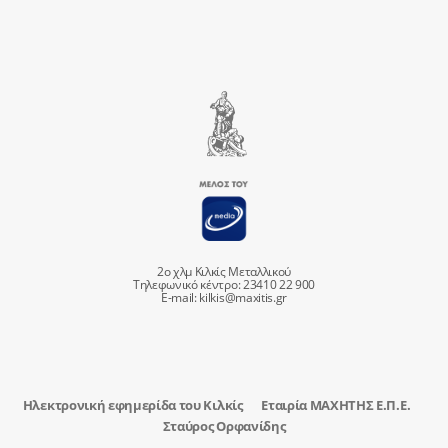
2ο χλμ Κιλκίς Μεταλλικού
Τηλεφωνικό κέντρο: 23410 22 900
E-mail:
kilkis@maxitis.gr
Ηλεκτρονική εφημερίδα του Κιλκίς
Εταιρία ΜΑΧΗΤΗΣ Ε.Π.Ε.
Σταύρος Ορφανίδης