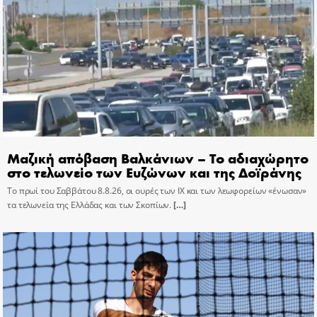
Μαζική απόβαση Βαλκάνιων – Το αδιαχώρητο
στο τελωνείο των Ευζώνων και της Δοϊράνης
Το πρωί του Σαββάτου 8.8.26, οι ουρές των ΙΧ και των λεωφορείων «ένωσαν»
τα τελωνεία της Ελλάδας και των Σκοπίων.
[…]