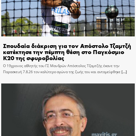
Σπουδαία διάκριση για τον Απόστολο Τζαμτζή
κατέκτησε την πέμπτη θέση στο Παγκόσμιο
Κ20 της σφυροβολίας
Ο 19χρονος αθλητής του ΓΣ Μανδρών Απόστολος Τζαμτζής έκανε την
Παρασκευή 7.8.26 τον καλύτερο αγώνα της ζωής του και ανταμείφθηκε
[…]