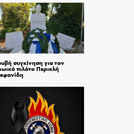
ουβή συγκίνηση για τον
ρωικό πιλότο Περικλή
τεφανίδη