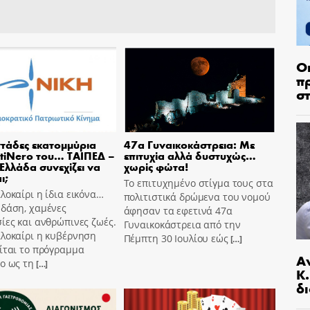
Ο
π
σ
τάδες εκατομμύρια
47α Γυναικοκάστρεια: Με
tiNero του… ΤΑΙΠΕΔ –
επιτυχία αλλά δυστυχώς…
 Ελλάδα συνεχίζει να
χωρίς φώτα!
ι;
Το επιτυχημένο στίγμα τους στα
λοκαίρι η ίδια εικόνα…
πολιτιστικά δρώμενα του νομού
 δάση, χαμένες
άφησαν τα εφετινά 47α
ίες και ανθρώπινες ζωές.
Γυναικοκάστρεια από την
αλοκαίρι η κυβέρνηση
Πέμπτη 30 Ιουλίου εώς
[…]
ίται το πρόγραμμα
Α
o ως τη
[…]
Κ
δι