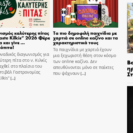
ισμός καλύτερης πίτας
Τα πιο δημοφιλή παιχνίδια με
aste Kilkis” 2026 Φέρε
χαρτιά σε online καζίνο και τα
α και γίνε …
χαρακτηριστικά τους
όπιτα!
Τα παιχνίδια με χαρτιά έχουν
ναδικός διαγωνισμός για
μια ξεχωριστή θέση στον κόσμο
ύτερη πίτα στο ν. Κιλκίς
Β
των online καζίνο. Δεν
αχθεί στο πλαίσιο του
η
απευθύνονται μόνο σε παίκτες
στιβάλ Γαστρονομίας
Σ
που ψάχνουν
[…]
ilkis”
[…]