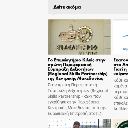
Δείτε ακόμα
Το Επιμελητήριο Κιλκίς στην
Εκατον
πρώτη Περιφερειακή
στο An
Σύμπραξη Δεξιοτήτων
Γιατί η
(Regional Skills Partnership)
καίγετα
της Κεντρικής Μακεδονίας
Κάθε κα
Στην πρώτη Περιφερειακή
καμένα
Σύμπραξη Δεξιοτήτων (Regional
περιουσ
Skills Partnership –RSP), που
Κάθε κ
εγκρίθηκε στην Περιφέρεια
επικαλε
Κεντρικής Μακεδονίας από την
AntiNer
Ευρωπαϊκή Επιτροπή στο
[…]