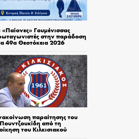
ι «Παίονες» Γουμένισσας
ρωταγωνιστές στην παράδοση
τα 49α Θεοτόκεια 2026
νακοίνωση παραίτησης του
.Πουντζουκίδη από τη
οίκηση του Κιλκισιακού