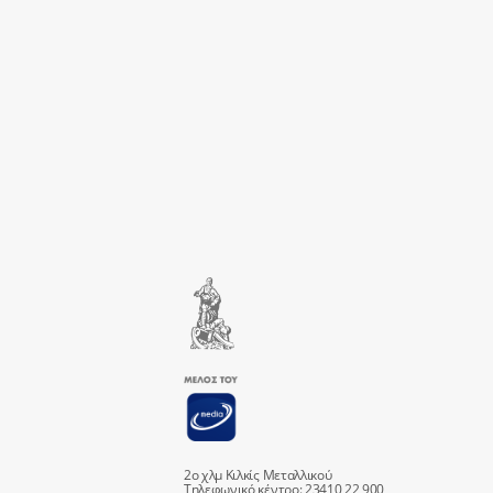
2ο χλμ Κιλκίς Μεταλλικού
Τηλεφωνικό κέντρο: 23410 22 900