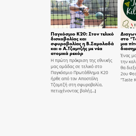
Παγκόσμιο Κ20: Στον τελικό
Διαγων
δισκοβολίας και
στο “T
σφυροβολίας η Β.Σαμολαδά
μια πίτ
και ο Α.Τζαμτζής με νέα
διασημ
ατομικά ρεκόρ
Ένας μο
Η πρώτη πρόκριση της εθνικής
την καλ
μας ομάδας σε τελικό στο
θα διεξ
Παγκόσμιο Πρωτάθλημα Κ20
2ου Φε
ήρθε από τον Αποστόλη
“Taste K
Τζαμτζή στη σφυροβολία,
πετυχένοντας βολή
[…]