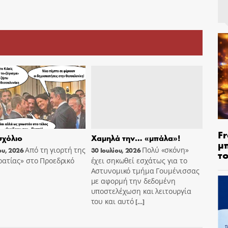
Fr
χόλιο
Χαμηλά την… «μπάλα»!
μ
Από τη γιορτή της
Πολύ «σκόνη»
ου, 2026
30 Ιουλίου, 2026
τ
ατίας» στο Προεδρικό
έχει σηκωθεί εσχάτως για το
Αστυνομικό τμήμα Γουμένισσας
με αφορμή την δεδομένη
υποστελέχωση και λειτουργία
του και αυτό
[…]