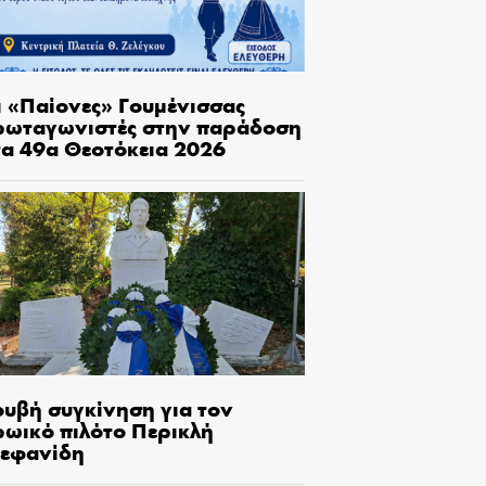
ι «Παίονες» Γουμένισσας
ρωταγωνιστές στην παράδοση
τα 49α Θεοτόκεια 2026
ουβή συγκίνηση για τον
ρωικό πιλότο Περικλή
τεφανίδη