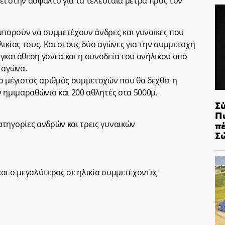
νει στην άσφαλτο για τα τελευταία μέτρα προς τον
πορούν να συμμετέχουν άνδρες και γυναίκες που
ικίας τους. Και στους δύο αγώνες για την συμμετοχή
γκατάθεση γονέα και η συνοδεία του ανήλικου από
 αγώνα.
ο μέγιστος αριθμός συμμετοχών που θα δεχθεί η
ν ημιμαραθώνιο και 200 αθλητές στα 5000μ.
Σ
Π
π
τηγορίες ανδρών και τρεις γυναικών
Σ
αι ο μεγαλύτερος σε ηλικία συμμετέχοντες