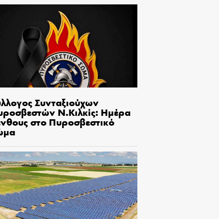
ύλλογος Συνταξιούχων
υροσβεστών Ν.Κιλκίς: Ημέρα
ένθους στο Πυροσβεστικό
ώμα