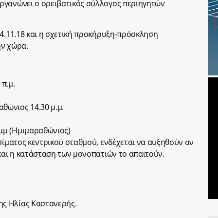
ργανώνει ο ορειβατικός σύλλογος περιηγητών
 4.11.18 και η σχετική προκήρυξη-πρόσκληση
ην χώρα.
π.μ.
νιος 14.30 μ.μ.
μμ (Ημιμαραθώνιος)
ισίματος κεντρικού σταθμού, ενδέχεται να αυξηθούν αν
 και η κατάσταση των μονοπατιών το απαιτούν.
ς Ηλίας Καστανερής.