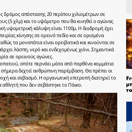
ός δρόμος απόστασης 20 περίπου χιλιομέτρων σε
ους (5 χλμ) και το υψόμετρο που θα κινηθεί ο αγώνας
ική υψομετρική κάλυψη είναι 1100μ. Η διαδρομή έχει
πειρίας κίνησης σε ορεινό πεδίο και σε ορισμένα
καθώς τα μονοπάτια είναι ορειβατικά και κινούνται σε
άρχει λάσπη, νερό και ενδεχομένως χιόνι. Σημαντικά
ρία σε ορεινούς αγώνες.
νοπατιού, οπότε περνάει μέσα από παρθένα κομμάτια
ι σήμερα δεχτεί ανθρώπινη παρέμβαση. Θα πρέπει οι
Fr
σοχή και σεβασμό. Η οργανωτική επιτροπή διατηρεί το
μ
α αθλητή που δεν σεβάστηκε το Πάικο.
τ