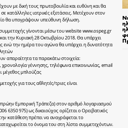
έχουν με δική τους πρωτοβουλία και ευθύνη και θα
σε κατάλληλες ιατρικές εξετάσεις. Μετέχουν στον
Ν
ποίο θα υπογράψουν υπεύθυνη δήλωση.
η
ηλ
υμμετοχής γίνονται μέσω του website www.ospeg.gr
φ
 και την Κυριακή 28 Οκτωβρίου 2018. Θα υπάρχει
Π
 ενώ την ημέρα του αγώνα θα υπάρχει η δυνατότητα
θλητών
υν απαραίτητα τα παρακάτω στοιχεία:
 χρονολογία γέννησης, τηλέφωνα επικοινωνίας, email
αι μέγεθος μπλούζας
τοχής για τους αθλητές/τριες είναι
 (πρώην Εμπορική Τράπεζα) στον αριθμό λογαριασμού
06 6350 975) ως δικαιούχος ορίζεται ο Ορειβατικός
την κατάθεση πρέπει να αναγράφεται το
καταχωρείται το όνομα του στη λίστα συμμετεχόντων.