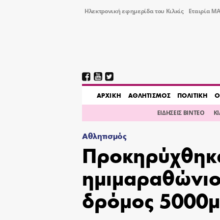
Ηλεκτρονική εφημερίδα του Κιλκίς
Εταιρία ΜΑ
AΡΧΙΚΗ
ΑΘΛΗΤΙΣΜΟΣ
ΠΟΛΙΤΙΚΗ
Ο
ΕΙΔΗΣΕΙΣ ΒΙΝΤΕΟ
Κ
Αθλητισμός
Προκηρύχθηκα
ημιμαραθώνιος
δρόμος 5000μ