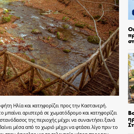
Ο
π
σ
οφήτη Ηλία και κατηφορίζει προς την Καστανερή.
Β
ο μπαίνει αριστερά σε χωματόδρομο και κατηφορίζει
η
στανόδασος της περιοχής μέχρι να συναντήσει ξανά
Σ
αίνει μέσα από το χωριό μέχρι να φτάσει λίγο πριν το