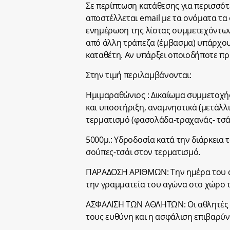
Σε περίπτωση κατάθεσης για περισσό
αποστέλλεται email με τα ονόματα τ
ενημέρωση της λίστας συμμετεχόντων
από άλλη τράπεζα (έμβασμα) υπάρχου
καταθέτη. Αν υπάρξει οποιοδήποτε π
Στην τιμή περιλαμβάνονται:
Ημιμαραθώνιος : Δικαίωμα συμμετοχής
και υποστήριξη, αναμνηστικά (μετάλλι
τερματισμό (φασολάδα-τραχανάς- τσάι
5000μ.: Υδροδοσία κατά την διάρκεια 
σούπες-τσάι στον τερματισμό.
ΠΑΡΑΔΟΣΗ ΑΡΙΘΜΩΝ: Την ημέρα του αγ
την γραμματεία του αγώνα στο χώρο τ
ΑΣΦΑΛΙΣΗ ΤΩΝ ΑΘΛΗΤΩΝ: Οι αθλητές κ
τους ευθύνη και η ασφάλιση επιβαρύνε