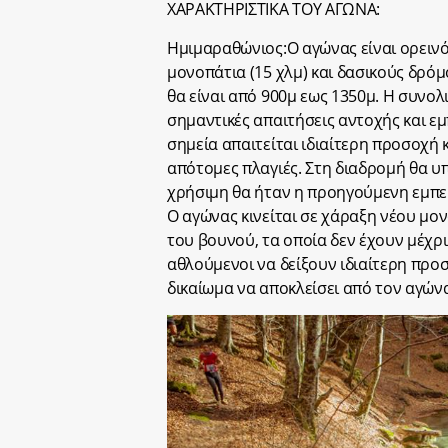
ΧΑΡΑΚΤΗΡΙΣΤΙΚΑ ΤΟΥ ΑΓΩΝΑ:
Ημιμαραθώνιος:Ο αγώνας είναι ορειν
μονοπάτια (15 χλμ) και δασικούς δρόμ
θα είναι από 900μ εως 1350μ. H συνολ
σημαντικές απαιτήσεις αντοχής και εμ
σημεία απαιτείται ιδιαίτερη προσοχή 
απότομες πλαγιές. Στη διαδρομή θα υπ
χρήσιμη θα ήταν η προηγούμενη εμπει
Ο αγώνας κινείται σε χάραξη νέου μο
του βουνού, τα οποία δεν έχουν μέχρ
αθλούμενοι να δείξουν ιδιαίτερη προ
δικαίωμα να αποκλείσει από τον αγών