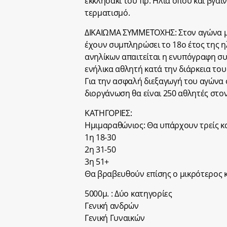
εκκλησάκι του πρ. Ηλία όπου και βγαί
τερματισμό.
ΔΙΚΑΙΩΜΑ ΣΥΜΜΕΤΟΧΗΣ: Στον αγώνα μ
έχουν συμπληρώσει το 18ο έτος της ηλ
ανηλίκων απαιτείται η ενυπόγραφη συ
ενήλικα αθλητή κατά την διάρκεια του
Για την ασφαλή διεξαγωγή του αγώνα 
διοργάνωση θα είναι 250 αθλητές στο
ΚΑΤΗΓΟΡΙΕΣ:
Ημιμαραθώνιος: Θα υπάρχουν τρείς κα
1η 18-30
2η 31-50
3η 51+
Θα βραβευθούν επίσης ο μικρότερος κ
5000μ. : Δύο κατηγορίες
Γενική ανδρών
Γενική Γυναικών