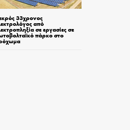
εκρός 33χρονος
λεκτρολόγος από
εκτροπληξία σε εργασίες σε
ωτοβολταϊκό πάρκο στο
ρόχωμα