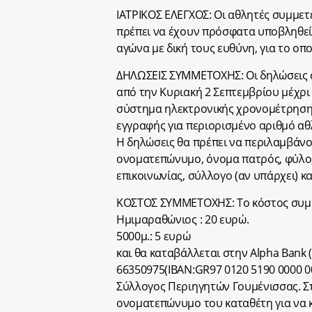
ΙΑΤΡΙΚΟΣ ΕΛΕΓΧΟΣ: Οι αθλητές συμμετ
πρέπει να έχουν πρόσφατα υποβληθεί 
αγώνα με δική τους ευθύνη, για το ο
ΔΗΛΩΣΕΙΣ ΣΥΜΜΕΤΟΧΗΣ: Οι δηλώσεις σ
από την Κυριακή 2 Σεπτεμβρίου μέχρι
σύστημα ηλεκτρονικής χρονομέτρησης
εγγραφής για περιορισμένο αριθμό α
Η δηλώσεις θα πρέπει να περιλαμβάνο
ονοματεπώνυμο, όνομα πατρός, φύλο,
επικοινωνίας, σύλλογο (αν υπάρχει) κ
ΚΟΣΤΟΣ ΣΥΜΜΕΤΟΧΗΣ: Το κόστος συμμε
Ημιμαραθώνιος : 20 ευρώ.
5000μ.: 5 ευρώ
και θα καταβάλλεται στην Alpha Bank
66350975(ΙΒΑΝ:GR97 0120 5190 0000 00
Σύλλογος Περιηγητών Γουμένισσας. Σ
ονοματεπώνυμο του καταθέτη για να 