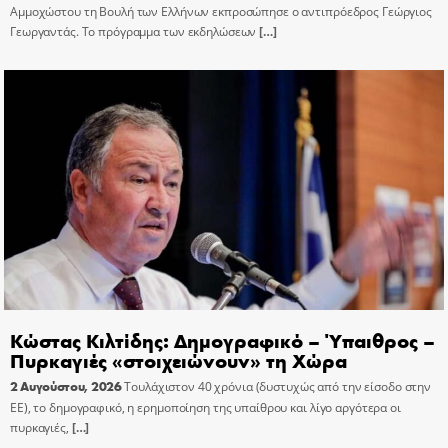
Αμμοχώστου τη Βουλή των Ελλήνων εκπροσώπησε ο αντιπρόεδρος Γεώργιος
Γεωργαντάς. Το πρόγραμμα των εκδηλώσεων
[…]
Κώστας Κιλτίδης: Δημογραφικό – Ύπαιθρος –
Πυρκαγιές «στοιχειώνουν» τη Χώρα
2 Αυγούστου, 2026
Τουλάχιστον 40 χρόνια (δυστυχώς από την είσοδο στην
ΕΕ), το δημογραφικό, η ερημοποίηση της υπαίθρου και λίγο αργότερα οι
πυρκαγιές,
[…]