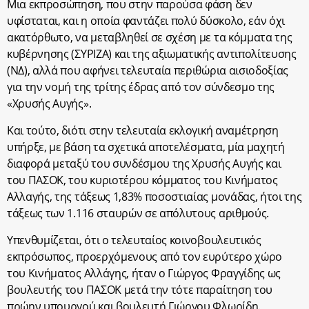
Μια εκπροσώπηση, που στην παρούσα φάση δεν
υφίσταται, και η οποία φαντάζει πολύ δύσκολο, εάν όχι
ακατόρθωτο, να μεταβληθεί σε σχέση με τα κόμματα της
κυβέρνησης (ΣΥΡΙΖΑ) και της αξιωματικής αντιπολίτευσης
(ΝΔ), αλλά που αφήνει τελευταία περιθώρια αισιοδοξίας
για την νομή της τρίτης έδρας από τον σύνδεσμο της
«Χρυσής Αυγής».
Και τούτο, διότι στην τελευταία εκλογική αναμέτρηση
υπήρξε, με βάση τα σχετικά αποτελέσματα, μία μαχητή
διαφορά μεταξύ του συνδέσμου της Χρυσής Αυγής και
του ΠΑΣΟΚ, του κυριοτέρου κόμματος του Κινήματος
Αλλαγής, της τάξεως 1,83% ποσοστιαίας μονάδας, ήτοι της
τάξεως των 1.116 σταυρών σε απόλυτους αριθμούς.
Υπενθυμίζεται, ότι ο τελευταίος κοινοβουλευτικός
εκπρόσωπος, προερχόμενους από τον ευρύτερο χώρο
του Κινήματος Αλλάγης, ήταν ο Γιώργος Φραγγίδης ως
βουλευτής του ΠΑΣΟΚ μετά την τότε παραίτηση του
πρώην υπουργού και βουλευτή Γιώργου Φλωρίδη.