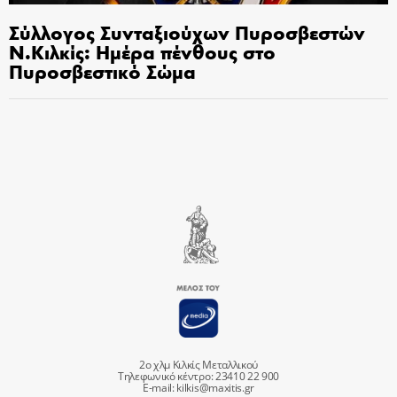
Σύλλογος Συνταξιούχων Πυροσβεστών
Ν.Κιλκίς: Ημέρα πένθους στο
Πυροσβεστικό Σώμα
2ο χλμ Κιλκίς Μεταλλικού
Τηλεφωνικό κέντρο: 23410 22 900
E-mail:
kilkis@maxitis.gr