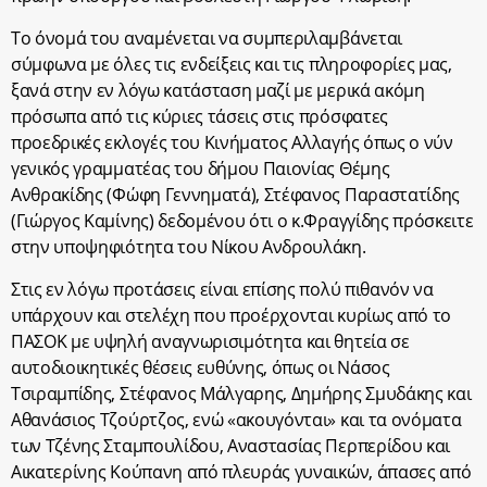
Το όνομά του αναμένεται να συμπεριλαμβάνεται
σύμφωνα με όλες τις ενδείξεις και τις πληροφορίες μας,
ξανά στην εν λόγω κατάσταση μαζί με μερικά ακόμη
πρόσωπα από τις κύριες τάσεις στις πρόσφατες
προεδρικές εκλογές του Κινήματος Αλλαγής όπως ο νύν
γενικός γραμματέας του δήμου Παιονίας Θέμης
Ανθρακίδης (Φώφη Γεννηματά), Στέφανος Παραστατίδης
(Γιώργος Καμίνης) δεδομένου ότι ο κ.Φραγγίδης πρόσκειτε
στην υποψηφιότητα του Νίκου Ανδρουλάκη.
Στις εν λόγω προτάσεις είναι επίσης πολύ πιθανόν να
υπάρχουν και στελέχη που προέρχονται κυρίως από το
ΠΑΣΟΚ με υψηλή αναγνωρισιμότητα και θητεία σε
αυτοδιοικητικές θέσεις ευθύνης, όπως οι Νάσος
Τσιραμπίδης, Στέφανος Μάλγαρης, Δημήρης Σμυδάκης και
Αθανάσιος Τζούρτζος, ενώ «ακουγόνται» και τα ονόματα
των Τζένης Σταμπουλίδου, Αναστασίας Περπερίδου και
Αικατερίνης Κούπανη από πλευράς γυναικών, άπασες από