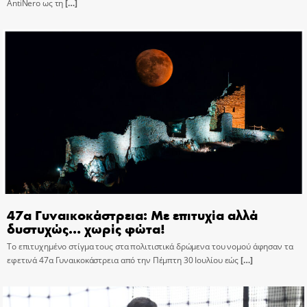
AntiNero ως τη
[…]
47α Γυναικοκάστρεια: Με επιτυχία αλλά
δυστυχώς… χωρίς φώτα!
Το επιτυχημένο στίγμα τους στα πολιτιστικά δρώμενα του νομού άφησαν τα
εφετινά 47α Γυναικοκάστρεια από την Πέμπτη 30 Ιουλίου εώς
[…]