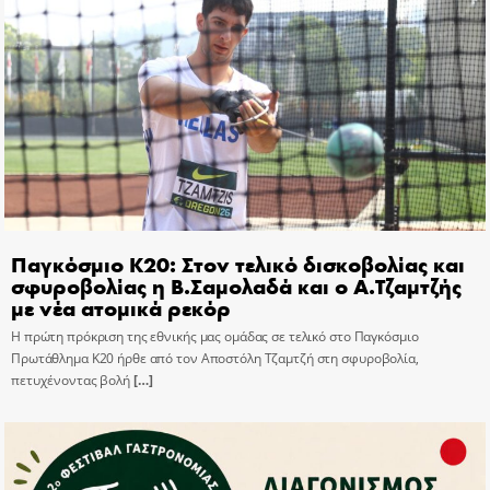
Παγκόσμιο Κ20: Στον τελικό δισκοβολίας και
σφυροβολίας η Β.Σαμολαδά και ο Α.Τζαμτζής
με νέα ατομικά ρεκόρ
Η πρώτη πρόκριση της εθνικής μας ομάδας σε τελικό στο Παγκόσμιο
Πρωτάθλημα Κ20 ήρθε από τον Αποστόλη Τζαμτζή στη σφυροβολία,
πετυχένοντας βολή
[…]