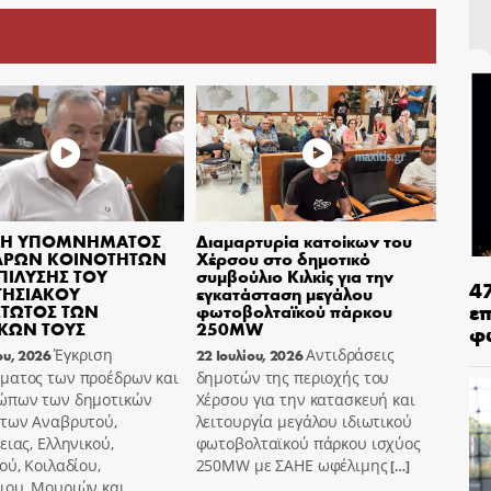
ΙΣΗ ΥΠΟΜΝΗΜΑΤΟΣ
Διαμαρτυρία κατοίκων του
ΔΡΩΝ ΚΟΙΝΟΤΗΤΩΝ
Χέρσου στο δημοτικό
ΕΠΙΛΥΣΗΣ ΤΟΥ
συμβούλιο Κιλκίς για την
4
ΤΗΣΙΑΚΟΥ
εγκατάσταση μεγάλου
ε
ΤΩΤΟΣ ΤΩΝ
φωτοβολταϊκού πάρκου
ΚΩΝ ΤΟΥΣ
250MW
φ
Έγκριση
Αντιδράσεις
ου, 2026
22 Ιουλίου, 2026
ματος των προέδρων και
δημοτών της περιοχής του
ώπων των δημοτικών
Χέρσου για την κατασκευή και
ήτων Αναβρυτού,
λειτουργία μεγάλου ιδιωτικού
ειας, Ελληνικού,
φωτοβολταϊκού πάρκου ισχύος
ού, Κοιλαδίου,
250MW με ΣΑΗΕ ωφέλιμης
[…]
ιου, Μουριών και