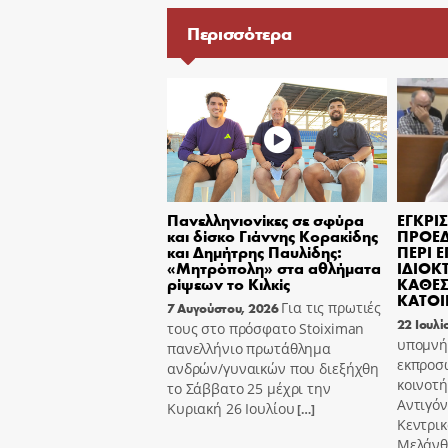
Περισσότερα
Πανελληνιονίκες σε σφύρα
ΕΓΚΡ
και δίσκο Γιάννης Κορακίδης
ΠΡΟΕ
και Δημήτρης Παυλίδης:
ΠΕΡΙ 
«Μητρόπολη» στα αθλήματα
ΙΔΙΟΚ
ρίψεων το Κιλκίς
ΚΑΘΕΣ
ΚΑΤΟΙ
Για τις πρωτιές
7 Αυγούστου, 2026
22 Ιουλί
τους στο πρόσφατο Stoiximan
υπομνή
πανελλήνιο πρωτάθλημα
εκπροσ
ανδρών/γυναικών που διεξήχθη
κοινοτ
το Σάββατο 25 μέχρι την
Αντιγόν
Κυριακή 26 Ιουλίου
[…]
Κεντρικ
Μελάνθ