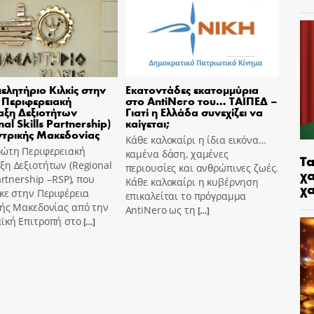
μελητήριο Κιλκίς στην
Εκατοντάδες εκατομμύρια
Περιφερειακή
στο AntiNero του… ΤΑΙΠΕΔ –
ξη Δεξιοτήτων
Γιατί η Ελλάδα συνεχίζει να
al Skills Partnership)
καίγεται;
ντρικής Μακεδονίας
Κάθε καλοκαίρι η ίδια εικόνα…
ρώτη Περιφερειακή
καμένα δάση, χαμένες
Τα
η Δεξιοτήτων (Regional
περιουσίες και ανθρώπινες ζωές.
χα
Partnership –RSP), που
Κάθε καλοκαίρι η κυβέρνηση
χ
κε στην Περιφέρεια
επικαλείται το πρόγραμμα
κής Μακεδονίας από την
AntiNero ως τη
[…]
ϊκή Επιτροπή στο
[…]