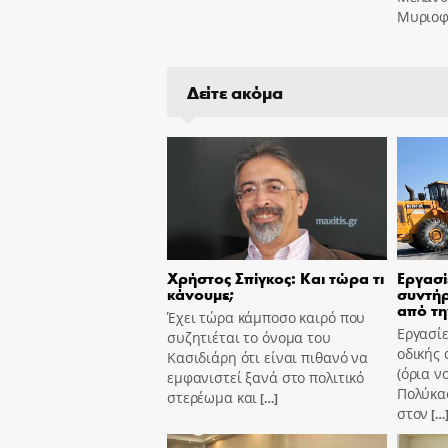
Μυριοφ
Δείτε ακόμα
Χρήστος Σπίγκος: Και τώρα τι
Εργασί
κάνουμε;
συντήρ
από τη
Έχει τώρα κάμποσο καιρό που
Εργασίε
συζητιέται το όνομα του
οδικής 
Κασιδιάρη ότι είναι πιθανό να
(όρια ν
εμφανιστεί ξανά στο πολιτικό
Πολύκασ
στερέωμα και
[…]
στον
[…