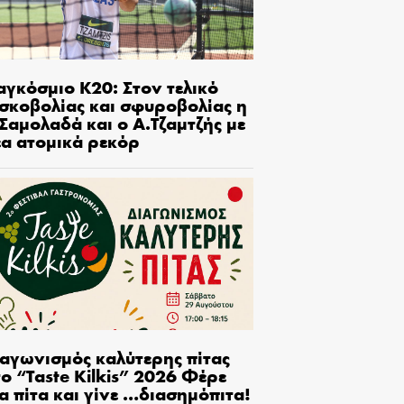
αγκόσμιο Κ20: Στον τελικό
ισκοβολίας και σφυροβολίας η
Σαμολαδά και ο Α.Τζαμτζής με
έα ατομικά ρεκόρ
ιαγωνισμός καλύτερης πίτας
ο “Taste Kilkis” 2026 Φέρε
α πίτα και γίνε …διασημόπιτα!