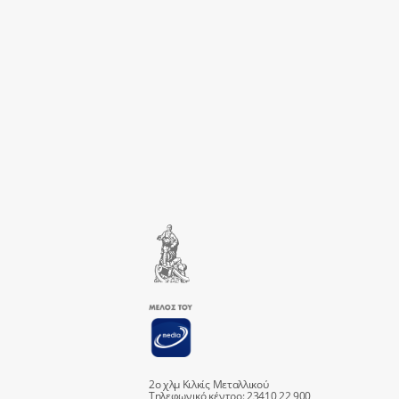
2ο χλμ Κιλκίς Μεταλλικού
Τηλεφωνικό κέντρο: 23410 22 900