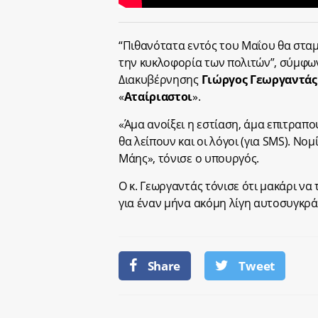
“Πιθανότατα εντός του Μαΐου θα στα
την κυκλοφορία των πολιτών”, σύμφω
Διακυβέρνησης
Γιώργος Γεωργαντάς
«
Αταίριαστοι
».
«Άμα ανοίξει η εστίαση, άμα επιτραπο
θα λείπουν και οι λόγοι (για SMS). Νομ
Μάης», τόνισε ο υπουργός.
Ο κ. Γεωργαντάς τόνισε ότι μακάρι να
για έναν μήνα ακόμη λίγη αυτοσυγκρά
Share
Tweet