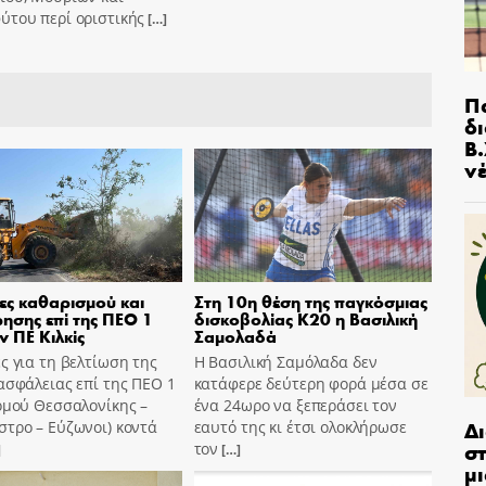
ύτου περί οριστικής
[…]
Π
δ
Β.
ν
ες καθαρισμού και
Στη 10η θέση της παγκόσμιας
ησης επί της ΠΕΟ 1
δισκοβολίας Κ20 η Βασιλική
ν ΠΕ Κιλκίς
Σαμολαδά
ς για τη βελτίωση της
Η Βασιλική Σαμόλαδα δεν
ασφάλειας επί της ΠΕΟ 1
κατάφερε δεύτερη φορά μέσα σε
ομού Θεσσαλονίκης –
ένα 24ωρο να ξεπεράσει τον
Δ
τρο – Εύζωνοι) κοντά
εαυτό της κι έτσι ολοκλήρωσε
στ
τον
]
[…]
μι