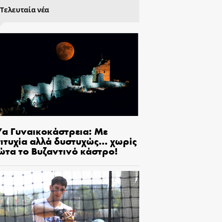
Τελευταία νέα
7α Γυναικοκάστρεια: Με
πιτυχία αλλά δυστυχώς… χωρίς
ώτα το Βυζαντινό κάστρο!