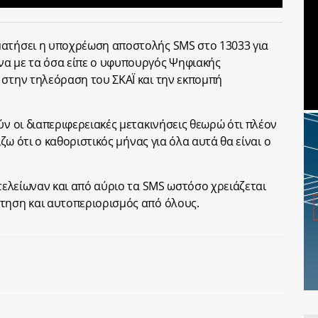
ματήσει η υποχρέωση αποστολής SMS στο 13033 για
να με τα όσα είπε ο υφυπουργός Ψηφιακής
στην τηλεόραση του ΣΚΑΪ και την εκπομπή
ύν οι διαπεριφερειακές μετακινήσεις θεωρώ ότι πλέον
ίζω ότι ο καθοριστικός μήνας για όλα αυτά θα είναι ο
 τελείωναν και από αύριο τα SMS ωστόσο χρειάζεται
τηση και αυτοπεριορισμός από όλους.