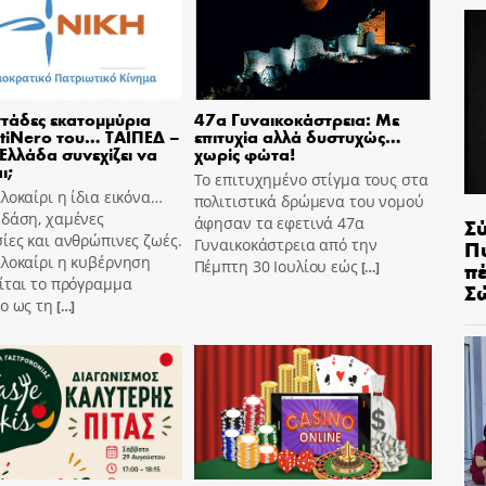
τάδες εκατομμύρια
47α Γυναικοκάστρεια: Με
tiNero του… ΤΑΙΠΕΔ –
επιτυχία αλλά δυστυχώς…
 Ελλάδα συνεχίζει να
χωρίς φώτα!
ι;
Το επιτυχημένο στίγμα τους στα
λοκαίρι η ίδια εικόνα…
πολιτιστικά δρώμενα του νομού
 δάση, χαμένες
Σ
άφησαν τα εφετινά 47α
ίες και ανθρώπινες ζωές.
Π
Γυναικοκάστρεια από την
αλοκαίρι η κυβέρνηση
π
Πέμπτη 30 Ιουλίου εώς
[…]
ίται το πρόγραμμα
Σ
o ως τη
[…]