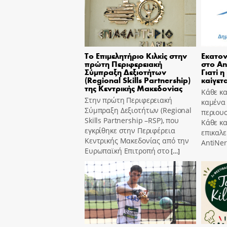
Το Επιμελητήριο Κιλκίς στην
Εκατον
πρώτη Περιφερειακή
στο An
Σύμπραξη Δεξιοτήτων
Γιατί η
(Regional Skills Partnership)
καίγετα
της Κεντρικής Μακεδονίας
Κάθε κα
Στην πρώτη Περιφερειακή
καμένα
Σύμπραξη Δεξιοτήτων (Regional
περιουσ
Skills Partnership –RSP), που
Κάθε κ
εγκρίθηκε στην Περιφέρεια
επικαλε
Κεντρικής Μακεδονίας από την
AntiNer
Ευρωπαϊκή Επιτροπή στο
[…]