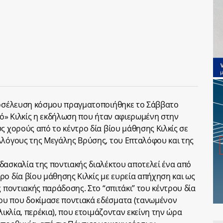
προσέλευση κόσμου πραγματοποιήθηκε το Σάββατο
ιό» Κιλκίς η εκδήλωση που ήταν αφιερωμένη στην
ς χορούς από το κέντρο δία βίου μάθησης Κιλκίς σε
λλόγους της Μεγάλης Βρύσης, του Επταλόφου και της
δασκαλία της ποντιακής διαλέκτου αποτελεί ένα από
ρο δία βίου μάθησης Κιλκίς με ευρεία απήχηση και ως
ς ποντιακής παράδοσης. Στο “σπιτάκι” του κέντρου δία
υ που δοκίμασε ποντιακά εδέσματα (τανωμένον
λικλία, περέκια), που ετοιμάζονταν εκείνη την ώρα