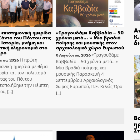
Α
επιστημονική ημερίδα
«Τραγουδάμε Καββαδία – 50
Κ
 Σάντα του Πόντου στις
χρόνια μετά… » Μια βραδιά
δι
– Ιστορία, μνήμη και
ποίησης και μουσικής στον
στική κληρονομιά στο
αρχαιολογικό χώρο Ευρωπού
τρο
«Τραγουδάμε
3 Αυγούστου, 2026
Η πρώτη
στου, 2026
Καββαδία – 50 χρόνια μετά…»
ονική ημερίδα με θέμα
Μια βραδιά ποίησης και
ορία και τον πολιτισμό
μουσικής Παρασκευή 4
ντας του Πόντου
Σεπτεμβρίου Αρχαιολογικός
τοποιήθηκε την Πέμπτη
Χώρος Ευρωπού, Π.Ε. Κιλκίς Ώρα
ίου,
[…]
[…]
Β
η
Σ