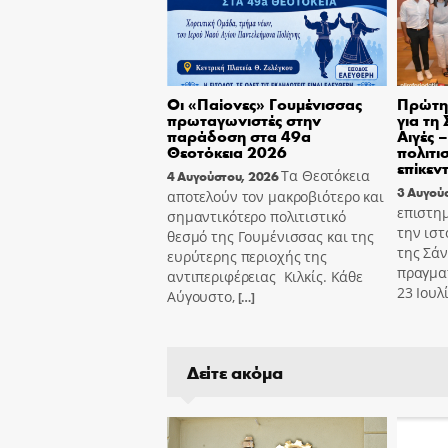
Οι «Παίονες» Γουμένισσας
Πρώτη 
πρωταγωνιστές στην
για τη
παράδοση στα 49α
Αιγές 
Θεοτόκεια 2026
πολιτι
επίκεν
Τα Θεοτόκεια
4 Αυγούστου, 2026
3 Αυγού
αποτελούν τον μακροβιότερο και
επιστημ
σημαντικότερο πολιτιστικό
την ιστ
θεσμό της Γουμένισσας και της
της Σά
ευρύτερης περιοχής της
πραγμα
αντιπεριφέρειας Κιλκίς. Κάθε
23 Ιουλ
Αύγουστο,
[…]
Δείτε ακόμα