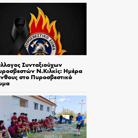
ύλλογος Συνταξιούχων
υροσβεστών Ν.Κιλκίς: Ημέρα
ένθους στο Πυροσβεστικό
ώμα