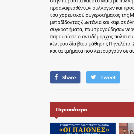
στην πυροστιά και στο γκάζι με πολλή
προαναφερθέντων συλλόγων και προσ
του χορευτικού συγκροτήματος της Μ
μεταδίδοντας ζωντάνια και κέφι σε όλ
συγκροτήματα, που τραγούδησαν νεαν
παρουσίασε ο αντιδήμαρχος πολιτισμ
κέντρου δία βίου μάθησης Πηνελόπη Σ
και τα τμήματα που λειτουργούν σε α
Share
Tweet
Περισσότερα