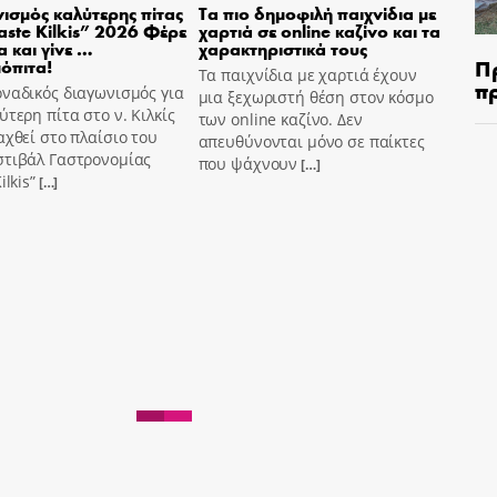
ισμός καλύτερης πίτας
Τα πιο δημοφιλή παιχνίδια με
aste Kilkis” 2026 Φέρε
χαρτιά σε online καζίνο και τα
α και γίνε …
χαρακτηριστικά τους
Π
όπιτα!
Τα παιχνίδια με χαρτιά έχουν
π
ναδικός διαγωνισμός για
μια ξεχωριστή θέση στον κόσμο
ύτερη πίτα στο ν. Κιλκίς
των online καζίνο. Δεν
αχθεί στο πλαίσιο του
απευθύνονται μόνο σε παίκτες
στιβάλ Γαστρονομίας
που ψάχνουν
[…]
ilkis”
[…]