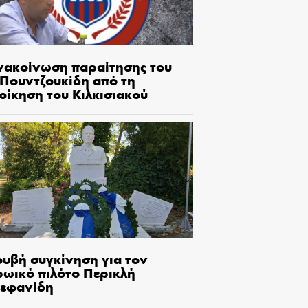
νακοίνωση παραίτησης του
.Πουντζουκίδη από τη
οίκηση του Κιλκισιακού
ουβή συγκίνηση για τον
ρωικό πιλότο Περικλή
τεφανίδη