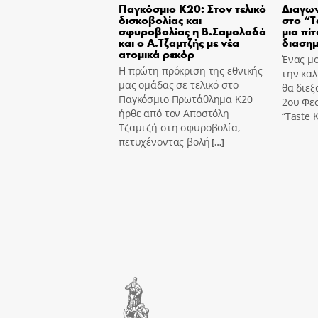
Παγκόσμιο Κ20: Στον τελικό
Διαγων
δισκοβολίας και
στο “T
σφυροβολίας η Β.Σαμολαδά
μια πίτ
και ο Α.Τζαμτζής με νέα
διασημ
ατομικά ρεκόρ
Ένας μο
Η πρώτη πρόκριση της εθνικής
την καλ
μας ομάδας σε τελικό στο
θα διεξ
Παγκόσμιο Πρωτάθλημα Κ20
2ου Φε
ήρθε από τον Αποστόλη
“Taste K
Τζαμτζή στη σφυροβολία,
πετυχένοντας βολή
[…]