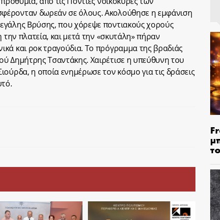
 προθυμία, από τις Πόντιες νοικοκυρές των
φέρονταν δωρεάν σε όλους. Ακολούθησε η εμφάνιση
εγάλης Βρύσης, που χόρεψε ποντιακούς χορούς
η την πλατεία, και μετά την «σκυτάλη» πήραν
ικά και ροκ τραγούδια. Το πρόγραμμα της βραδιάς
ού Δημήτρης Τσαντάκης. Χαιρέτισε η υπεύθυνη του
ιούρδα, η οποία ενημέρωσε τον κόσμο για τις δράσεις
υτό.
Fr
μ
τ