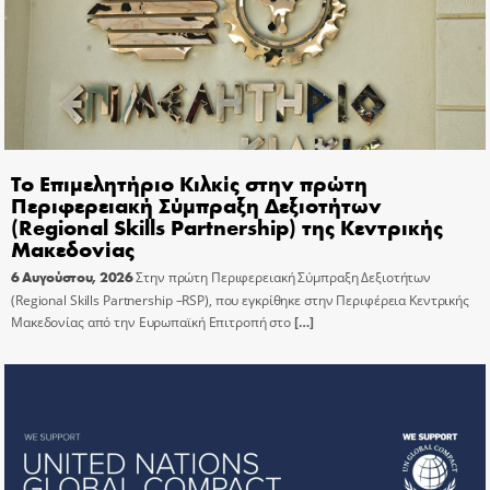
Το Επιμελητήριο Κιλκίς στην πρώτη
Περιφερειακή Σύμπραξη Δεξιοτήτων
(Regional Skills Partnership) της Κεντρικής
Μακεδονίας
6 Αυγούστου, 2026
Στην πρώτη Περιφερειακή Σύμπραξη Δεξιοτήτων
(Regional Skills Partnership –RSP), που εγκρίθηκε στην Περιφέρεια Κεντρικής
Μακεδονίας από την Ευρωπαϊκή Επιτροπή στο
[…]