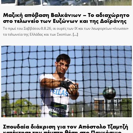
Μαζική απόβαση Βαλκάνιων – Το αδιαχώρητο
στο τελωνείο των Ευζώνων και της Δοϊράνης
Το πρωί του Σαββάτου 8.8.26, οι ουρές των ΙΧ και των λεωφορείων «ένωσαν»
τα τελωνεία της Ελλάδας και των Σκοπίων.
[…]
Σπουδαία διάκριση για τον Απόστολο Τζαμτζή
κατέκτησε την πέμπτη θέση στο Παγκόσμιο