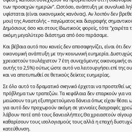
των προσεχών ημερών”. Ωστόσο, ανάπτυξη με συνολικά ληξ
υφίσταται (είναι οικονομικός κανόνας). Αν λοιπόν δεν βρεθε
μου) της Αναστολής – παγώματος και διαγραφής σημαντικο
Δημόσιους όσο και στους Ιδιωτικούς φορείς, τότε ”χαιρέτα 
ακόμη μεγαλύτερο διάστημα από όσο περάσαμε.
Και βέβαια αυτό που κανείς δεν αποσαφηνίζει, είναι ότι δε
οικονομική ανάπτυξη με την κοινωνική ευημερία. Δυστυχώ
χρειαστούν τουλάχιστον 7 έτη συνεχόμενης οικονομικής α
αυτής το 2,5%) ούτως ώστε αυτό να λειτουργήσει επί της ο
και να αποτυπωθεί σε θετικούς δείκτες ευημερίας.
Σε όλο αυτό το δραματικό σκηνικό έρχεται να προστεθεί ω
πρόβλημα των τραπεζών. Tα κεφάλαια δεν επαρκούν για να 
μειώσουν τα μη εξυπηρετούμενα δάνεια όπως είχαν θέσει ως
για αυτό δεν προχωρούν ακόμη σε γενναίες διαγραφές χρε
λάβουν ποτέ από τους δανειολήπτες.Θα χρειαστούν σίγου
καθαρίσουν τους ισολογισμούς τους αλλά η εποχή δυστυχώ
κατεύθυνση.