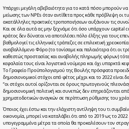
Υπάρχει μεγάλη αβεβαιότητα για το κατά πόσο μπορούν να 
μείωσης των NPEs όταν αντίθετα προς κάθε πρόβλεψη οι τυ
ακατάλληλες πρακτικές τροποποιήσεων αυξάνουν τις συνολι
Και σε όλα αυτά ας μην ξεχνάμε ότι όσο υπάρχουν capital c
κράτος δεν δύναται να αποτελέσει πόλο έλξης για τους επεν
βαθμολογεί τις ελληνικές τράπεζες σε επιλεκτική χρεοκοπία
αναβαλλόμενο Φόρο (το τονίσαμε και παλαιότερα ότι οι τρά
καθεστώς προστασίας και αναβολής πληρωμής φόρων) τότε ε
κεφαλαία τους είναι λογιστικά νούμερα και όχι υπαρκτά κεφ
Το Γραφείο Προϋπολογισμού της Βουλής πρόσφατα προειδοπ
δημοσιονομικοί στόχοι από φέτος μέχρι και το 2022 είναι δ
“οι στόχοι αυτοί ορίζονται σε όρους πρωτογενούς πλεονά
δημοσιονομική πολιτική και συνεπώς δεν επηρεάζονται απ
χρηματοδοτικών αναγκών σε περίπτωση ρύθμισης του χρέο
Όποιος έχει έστω και την ελάχιστη αντίληψη του τι συμβαί
οικονομία, μπορεί να καταλάβει ότι από το 2019 ως το 2022
υπογεγραμμένα μέτρα τα οποία θα προκαλέσουν τον στραγγ