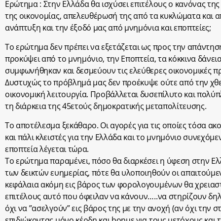
Ερώτημα : Στην Ελλάδα θα ισχύσει επιτέλους ο κανόνας της
της οικονομίας, απελευθέρωσή της από τα κυκλώματα και α
ανάπτυξη και την έξοδό μας από μνημόνια και εποπτείες;
Το ερώτημα δεν πρέπει να εξετάζεται ως προς την απάντηση 
προκύψει από το μνημόνιο, την Εποπτεία, τα κόκκινα δάνε
συμφωνήθηκαν και δεσμεύουν τις ελεύθερες οικονομικές πρ
Δυστυχώς το πρόβλημά μας δεν προέκυψε ούτε από την χθε
οικονομική λειτουργία. Προβάλλεται δυσεπίλυτο και πολύ
τη διάρκεια της 45ετούς δημοκρατικής μεταπολίτευσης.
Το αποτέλεσμα ξεκάθαρο. Οι αγορές για τις οποίες τόσα α
και πάλι κλειστές για την Ελλάδα και το μνημόνιο συνεχόμε
εποπτεία λέγεται τώρα.
Το ερώτημα παραμένει, πόσο θα διαρκέσει η ύφεση στην Ελ
των δεικτών ευημερίας, πότε θα υλοποιηθούν οι απαιτούμε
κεφάλαια ακόμη εις βάρος των φορολογουμένων θα χρειαστ
επιτέλους αυτό που όφειλαν να κάνουν…..να στηρίζουν δηλ
όχι να ”ασελγούν” εις βάρος της με την ανοχή (αν όχι την 
επιδιώκοντας μόνο κέρδη και bonus για τους μετόχους και 