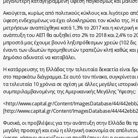
μεγαλύτερη καταγεγραμμένη ύφεση παγκοσμίως και μάλιστα
Ακούγεται, κυρίως από πολιτικούς κύκλους και λιγότερο από
ύφεση ενδεχομένως να έχει ολοκληρώσει τον κύκλο της. Η 
μετρήσεων αναπτύχθηκε κατά 1,3% το 2017 και η κεντρική κ
ανάπτυξη του ΑΕΠ θα αυξηθεί στο 2% το 2018 και 2,4% το 
μπροστά μας έχουμε βουνό ληξιπρόθεσμων χρεών (102 δις έ
έναντι των ιδιωτών προμηθευτών τραπεζών κλπ) καθώς και
Δημόσιο αδυνατεί να καταβάλει.
Η κατάρρευσης τη Ελλάδας την τελευταία δεκαετία είναι δ
στο παρακάτω διάγραμμα. Σε αυτό τον πίνακα, συγκρίνεται
τα τελευταία 10 χρόνια σε σχέση με άλλες μεγάλες ιστορικ
συμπεριλαμβανομένης της Αμερικανικής Μεγάλης Ύφεσης:
<http://www.capital.gr/Content/ImagesDatabase/44/442e
[http://www.capital.gr/Content/ImagesDatabase/44/442eb
Φυσικά, οι προβλέψεις για την ανάπτυξη στην Ελλάδα θα πρ
μεγάλη προσοχή και ενώ η ελληνική οικονομία σε απόλυτου
ύφεση, κάποιοι συνεχίζουν να προβλέπουν ότι η οικονομικ