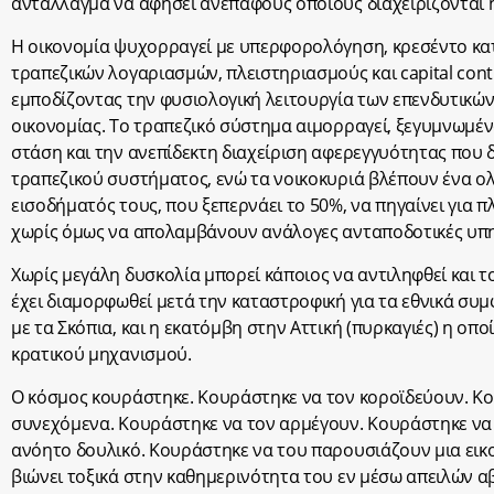
αντάλλαγμα να αφήσει ανέπαφους όποιους διαχειρίζονται ή
Η οικονομία ψυχορραγεί με υπερφορολόγηση, κρεσέντο κα
τραπεζικών λογαριασμών, πλειστηριασμούς και capital contr
εμποδίζοντας την φυσιολογική λειτουργία των επενδυτικών
οικονομίας. Το τραπεζικό σύστημα αιμορραγεί, ξεγυμνωμέ
στάση και την ανεπίδεκτη διαχείριση αφερεγγυότητας που δ
τραπεζικού συστήματος, ενώ τα νοικοκυριά βλέπουν ένα ο
εισοδήματός τους, που ξεπερνάει το 50%, να πηγαίνει για
χωρίς όμως να απολαμβάνουν ανάλογες ανταποδοτικές υπη
Χωρίς μεγάλη δυσκολία μπορεί κάποιος να αντιληφθεί και τ
έχει διαμορφωθεί μετά την καταστροφική για τα εθνικά σ
με τα Σκόπια, και η εκατόμβη στην Αττική (πυρκαγιές) η οπ
κρατικού μηχανισμού.
Ο κόσμος κουράστηκε. Κουράστηκε να τον κοροϊδεύουν. Κ
συνεχόμενα. Κουράστηκε να τον αρμέγουν. Κουράστηκε να 
ανόητο δουλικό. Κουράστηκε να του παρουσιάζουν μια εικο
βιώνει τοξικά στην καθημερινότητα του εν μέσω απειλών α