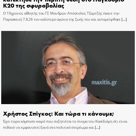
Κ20 της σφυροβολίας
Ο 19χρονος αθλητής του ΓΣ Μανδρών Απόστολος Τζαμτζής έκανε την
Παρασκευή 7.8.26 τον καλύτερο αγώνα της ζωής του και ανταμείφθηκε
[…]
Χρήστος Σπίγκος: Και τώρα τι κάνουμε;
Έχει τώρα κάμποσο καιρό που συζητιέται το όνομα του Κασιδιάρη ότι είναι
πιθανό να εμφανιστεί ξανά στο πολιτικό στερέωμα και
[…]