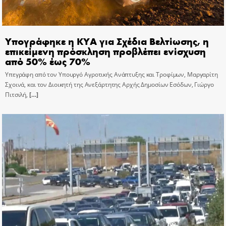
Υπογράφηκε η ΚΥΑ για Σχέδια Βελτίωσης, η
επικείμενη πρόσκληση προβλέπει ενίσχυση
από 50% έως 70%
Υπεγράφη από τον Υπουργό Αγροτικής Ανάπτυξης και Τροφίμων, Μαργαρίτη
Σχοινά, και τον Διοικητή της Ανεξάρτητης Αρχής Δημοσίων Εσόδων, Γιώργο
Πιτσιλή,
[…]